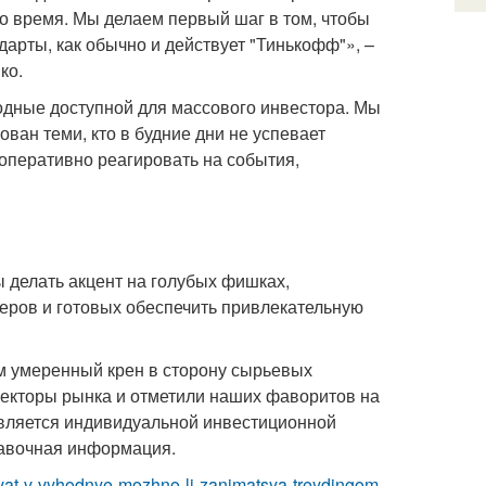
го время. Мы делаем первый шаг в том, чтобы
арты, как обычно и действует "Тинькофф"», –
ко.
одные доступной для массового инвестора. Мы
ван теми, кто в будние дни не успевает
оперативно реагировать на события,
 делать акцент на голубых фишках,
еров и готовых обеспечить привлекательную
м умеренный крен в сторону сырьевых
секторы рынка и отметили наших фаворитов на
является индивидуальной инвестиционной
равочная информация.
rgovat-v-vyhodnye-mozhno-li-zanimatsya-treydingom-