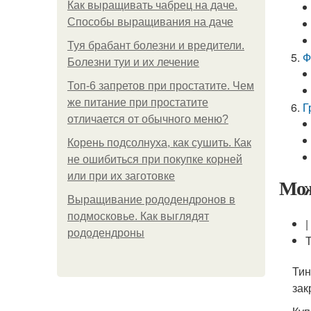
Как выращивать чабрец на даче.
Способы выращивания на даче
Туя брабант болезни и вредители.
Ф
Болезни туи и их лечение
Топ-6 запретов при простатите. Чем
же питание при простатите
Г
отличается от обычного меню?
Корень подсолнуха, как сушить. Как
не ошибиться при покупке корней
или при их заготовке
Мож
Выращивание рододендронов в
подмосковье. Как выглядят
|
рододендроны
Тин
зак