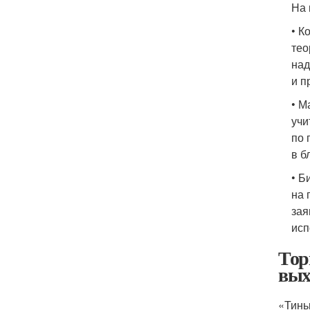
На 
• К
тео
над
и п
• М
учи
по 
в б
• Б
на 
зая
исп
Тор
вых
«Тинь