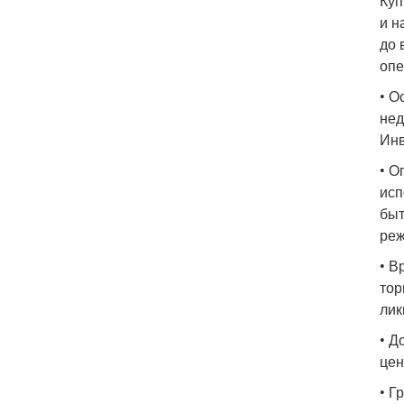
Куп
и н
до 
опе
• О
нед
Инв
• О
исп
быт
реж
• В
тор
лик
• Д
цен
• Г