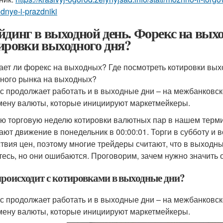
dnye-i-prazdniki
йдинг в выходной день. Форекс на вых
ировки выходного дня?
ает ли форекс на выходных? Где посмотреть котировки вых
ного рынка на выходных?
с продолжает работать и в выходные дни – на межбанковс
мену валюты, которые инициируют маркетмейкеры.
ю торговую неделю котировки валютных пар в нашем термин
ают движение в понедельник в 00:00:01. Торги в субботу и 
ствия цен, поэтому многие трейдеры считают, что в выходн
тесь, но они ошибаются. Проговорим, зачем нужно значить о
происходит с котировками в выходные дни?
с продолжает работать и в выходные дни – на межбанковс
мену валюты, которые инициируют маркетмейкеры.