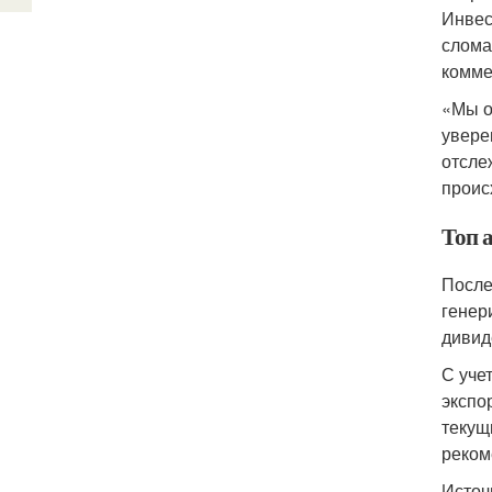
Инвес
слома
комме
«Мы о
увере
отсле
проис
Топ 
После
генер
дивид
С уче
экспо
текущ
реком
Источ