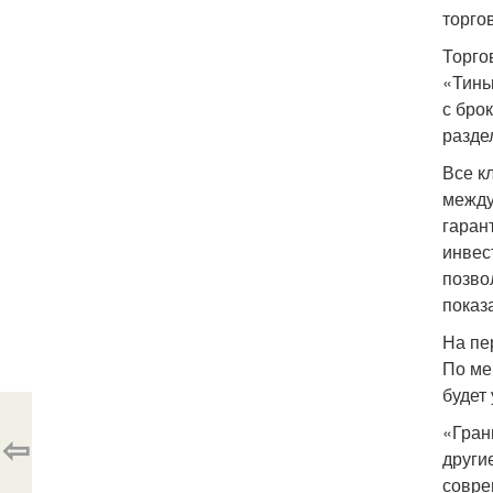
торго
Торго
«Тинь
с бро
разде
Все к
между
гаран
инвес
позво
показ
На пе
По ме
будет
«Гран
⇦
други
совре