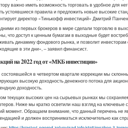
тору важно иметь возможность торговать в удобное для не
ть устоявшиеся правила и предложить новые высокие станд
нтирует директор «Тинькофф инвестиций» Дмитрий Панчен
дними из первых брокеров в мире сделали торговлю в вых
ны, что доступ к ценным бумагам в выходные будет востребо
живать динамику фондового рынка, и позволит инвесторам 
ходящие в эти дни», – заявил финансист.
акций на 2022 год от «МКБ инвестиции»
 состоявшейся в четвертом квартале коррекции мы склонны
ирующих высокую доходность денежного потока для акцион
ендную доходность.
том текущих высоких цен на сырьевых рынках мы сохраняе
ртеров. Ниже мы кратко осветили наш взгляд на ключевые 
ий момент. Обращаем внимание, что данный перечень не 
ендацией и должен восприниматься исключительно как сп
ник:
https://krasivyj-ogorod.zelynyjsad.info/stati/mozhno-li-to