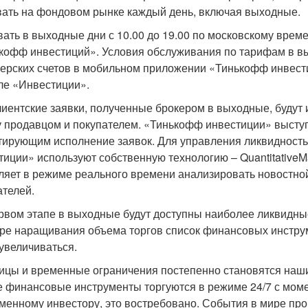
вать на фондовом рынке каждый день, включая выходные.
вать в выходные дни с 10.00 до 19.00 по московскому врем
кофф инвестиций». Условия обслуживания по тарифам в вы
керских счетов в мобильном приложении «Тинькофф инвести
ле «Инвестиции».
лиентские заявки, полученные брокером в выходные, будут
 продавцом и покупателем. «Тинькофф инвестиции» выступ
тирующим исполнение заявок. Для управления ликвидност
тиции» используют собственную технологию – Quantitative
ляет в режиме реального времени анализировать новостно
ателей.
рвом этапе в выходные будут доступны наиболее ликвидны
ре наращивания объема торгов список финансовых инструм
 увеличиваться.
ицы и временные ограничения постепенно становятся наш
е финансовые инструменты торгуются в режиме 24/7 с моме
менному инвестору, это востребовано. События в мире про