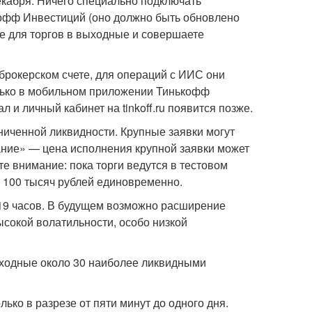
екабря. Ничего специально подключать
кофф Инвестиций (оно должно быть обновлено
ные для торгов в выходные и совершаете
брокерском счете, для операций с ИИС они
олько в мобильном приложении Тинькофф
и личный кабинет на tinkoff.ru появится позже.
ниченной ликвидности. Крупные заявки могут
ние» — цена исполнения крупной заявки может
те внимание: пока торги ведутся в тестовом
 100 тысяч рублей единовременно.
о 19 часов. В будущем возможно расширение
ысокой волатильности, особо низкой
ыходные около 30 наиболее ликвидными
лько в разрезе от пяти минут до одного дня.