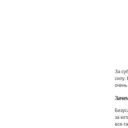
За су
силу.
очень
Заче
Безус
за ко
все-та