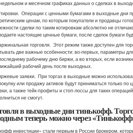
недельном и месячном графиках данных о сделках в выходн
отировки. Операции с ценными бумагами в выходные дни п
ретическим ценам, по которым покупатели и продавцы готов
ежности сделки по таким котировкам абсолютно не отличаю
родаете настоящие ценные бумаги, после сделок бумаги бу
аржинальная торговля. Этот режим также доступен для торг
тывать две важные особенности: во-первых, параметры дл
последнему рабочему дню биржи, а во вторых, если возникн
лижайший рабочий день после выходных.
иржевые заявки. При торгах в выходные можно использовать
покупку или продажу активов будут приниматься только по 
вки, а также тейк-профиты и стоп-лоссы для таких операц
олниться не смогут.
говля в выходные дни тинькофф. Торго
одным теперь можно через «Тинькофф
кофф инвестиции» стали первым в России брокером, котор