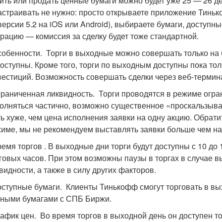
ить или продать ценные бумаги можно будет уже 25 — 26 д
астраивать не нужно: просто открываете приложение Тинь
версии 5.2 на iOS или Android), выбираете бумаги, доступ
рацию — комиссия за сделку будет тоже стандартной.
собенности. Торги в выходные можно совершать только на 
оступны. Кроме того, торги по выходным доступны пока т
естиций. Возможность совершать сделки через веб-терминал 
граниченная ликвидность. Торги проводятся в режиме огра
олняться частично, возможно существенное «проскальзыва
ь хуже, чем цена исполнения заявки на одну акцию. Обрати
име, мы не рекомендуем выставлять заявки больше чем на
ремя торгов . В выходные дни торги будут доступны с 10 д
говых часов. При этом возможны паузы в торгах в случае в
видности, а также в силу других факторов.
оступные бумаги. Клиенты Тинькофф смогут торговать в в
ными бумагами с СПБ Биржи.
рафик цен. Во время торгов в выходной день он доступен то