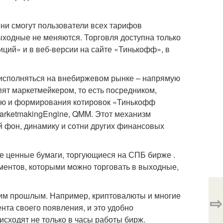
ени смогут пользователи всех тарифов
ходные не меняются. Торговля доступна только
ций» и в веб-версии на сайте «Тинькофф», в
 исполняться на внебиржевом рынке – напрямую
ят маркетмейкером, то есть посредником,
ью и формирования котировок «Тинькофф
MarketmakingEngine, QMM. Этот механизм
й фон, динамику и сотни других финансовых
е ценные бумаги, торгующиеся на СПБ бирже .
ентов, которыми можно торговать в выходные,
им прошлым. Например, криптовалюты и многие
⇨
нта своего появления, и это удобно
исходят не только в часы работы бирж.