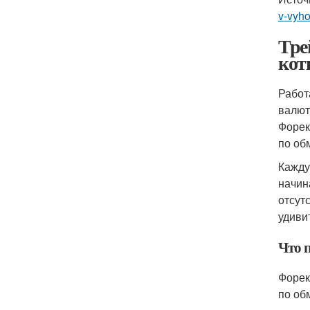
v-vyho
Тре
кот
Работ
валют
Форек
по об
Кажду
начин
отсут
удиви
Что 
Форек
по об