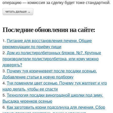
операцию — комиссия за сделку будет тоже стандартной.
читать дальше →
Последние обновления на сайте:
1.
Питание для восстановления печени. Общие
рекомендации по приёму пищи
2.
Дом из полистиролбетонных блоков. №7. Крупные
производители полистиролбетона, или кому можно
доверять?
3.
Почему туя коричневеет после посадки осенью.
Добавление статьи в новую подборку
4.
Туи поменяли цвет осенью. Почему туя желтеет и что
надо делать, чтобы ее спасти
5.
Технология посадки виноградной школки под зиму.
Высадка черенков осенью
6.
Как заготовить корни подсолнуха для лечения. Сбор