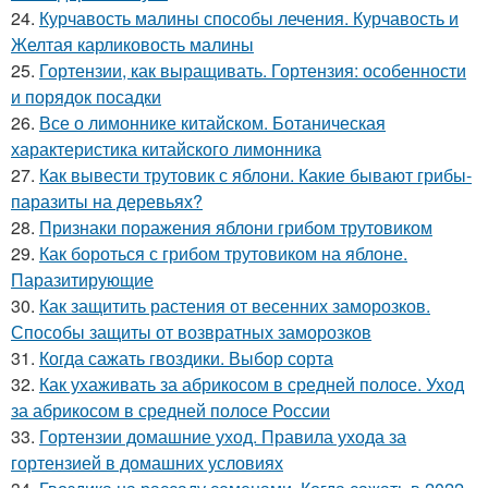
24.
Курчавость малины способы лечения. Курчавость и
Желтая карликовость малины
25.
Гортензии, как выращивать. Гортензия: особенности
и порядок посадки
26.
Все о лимоннике китайском. Ботаническая
характеристика китайского лимонника
27.
Как вывести трутовик с яблони. Какие бывают грибы-
паразиты на деревьях?
28.
Признаки поражения яблони грибом трутовиком
29.
Как бороться с грибом трутовиком на яблоне.
Паразитирующие
30.
Как защитить растения от весенних заморозков.
Способы защиты от возвратных заморозков
31.
Когда сажать гвоздики. Выбор сорта
32.
Как ухаживать за абрикосом в средней полосе. Уход
за абрикосом в средней полосе России
33.
Гортензии домашние уход. Правила ухода за
гортензией в домашних условиях