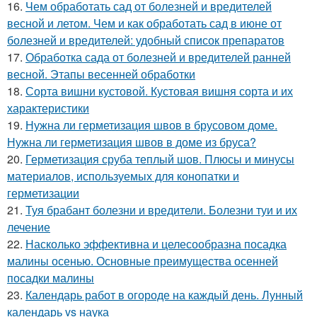
16.
Чем обработать сад от болезней и вредителей
весной и летом. Чем и как обработать сад в июне от
болезней и вредителей: удобный список препаратов
17.
Обработка сада от болезней и вредителей ранней
весной. Этапы весенней обработки
18.
Сорта вишни кустовой. Кустовая вишня сорта и их
характеристики
19.
Нужна ли герметизация швов в брусовом доме.
Нужна ли герметизация швов в доме из бруса?
20.
Герметизация сруба теплый шов. Плюсы и минусы
материалов, используемых для конопатки и
герметизации
21.
Туя брабант болезни и вредители. Болезни туи и их
лечение
22.
Насколько эффективна и целесообразна посадка
малины осенью. Основные преимущества осенней
посадки малины
23.
Календарь работ в огороде на каждый день. Лунный
календарь vs наука