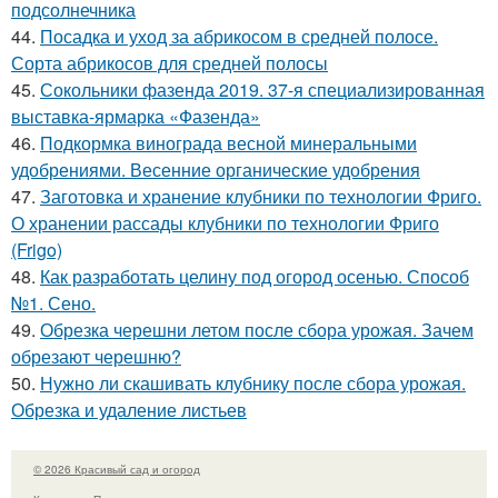
подсолнечника
44.
Посадка и уход за абрикосом в средней полосе.
Сорта абрикосов для средней полосы
45.
Сокольники фазенда 2019. 37-я специализированная
выставка-ярмарка «Фазенда»
46.
Подкормка винограда весной минеральными
удобрениями. Весенние органические удобрения
47.
Заготовка и хранение клубники по технологии Фриго.
О хранении рассады клубники по технологии Фриго
(Frigo)
48.
Как разработать целину под огород осенью. Способ
№1. Сено.
49.
Обрезка черешни летом после сбора урожая. Зачем
обрезают черешню?
50.
Нужно ли скашивать клубнику после сбора урожая.
Обрезка и удаление листьев
© 2026 Красивый сад и огород