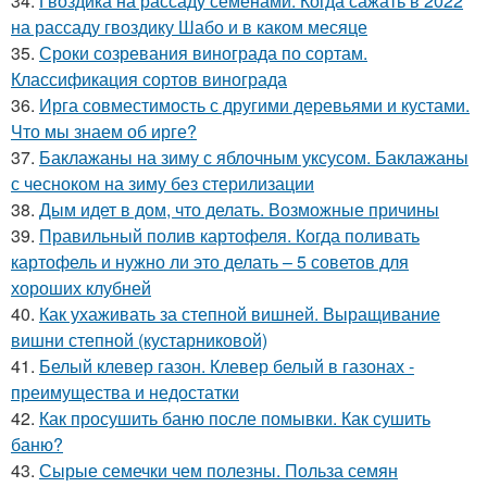
34.
Гвоздика на рассаду семенами. Когда сажать в 2022
на рассаду гвоздику Шабо и в каком месяце
35.
Сроки созревания винограда по сортам.
Классификация сортов винограда
36.
Ирга совместимость с другими деревьями и кустами.
Что мы знаем об ирге?
37.
Баклажаны на зиму с яблочным уксусом. Баклажаны
с чесноком на зиму без стерилизации
38.
Дым идет в дом, что делать. Возможные причины
39.
Правильный полив картофеля. Когда поливать
картофель и нужно ли это делать – 5 советов для
хороших клубней
40.
Как ухаживать за степной вишней. Выращивание
вишни степной (кустарниковой)
41.
Белый клевер газон. Клевер белый в газонах -
преимущества и недостатки
42.
Как просушить баню после помывки. Как сушить
баню?
43.
Сырые семечки чем полезны. Польза семян