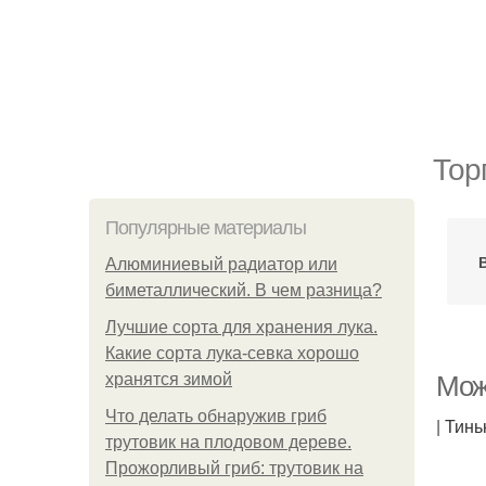
Тор
Популярные материалы
Алюминиевый радиатор или
биметаллический. В чем разница?
Лучшие сорта для хранения лука.
Какие сорта лука-севка хорошо
хранятся зимой
Мож
Что делать обнаружив гриб
| Тин
трутовик на плодовом дереве.
Прожорливый гриб: трутовик на