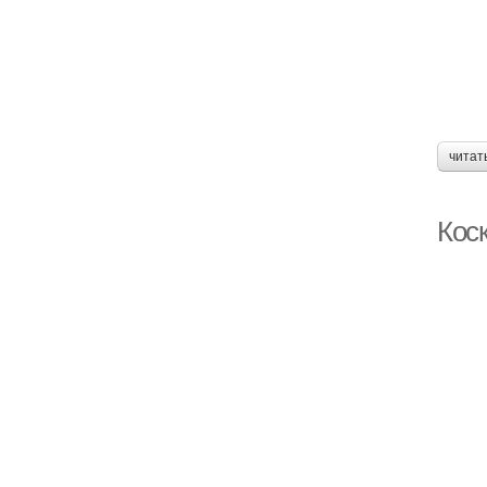
читат
Кос