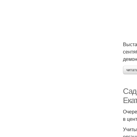
Выста
сентя
демон
читат
Сад
Ека
Очере
в цен
Учиты
орган