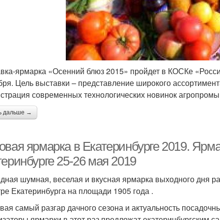
вка-ярмарка «Осенний блюз 2015» пройдет в КОСКе «Россия
бря. Цель выставки – представление широкого ассортимент
страция современных технологических новинок агропромы
ь дальше →
овая ярмарка в Екатеринбурге 2019. Ярма
теринбурге 25-26 мая 2019
дная шумная, веселая и вкусная ярмарка выходного дня ра
тре Екатеринбурга на площади 1905 года .
вая самый разгар дачного сезона и актуальность посадочны
изаторы ярмарки в этот раз предложат екатеринбургским с