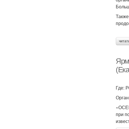
Больш
Также
продо
читат
Ярм
(Ек
Где: 
Орган
«ОСЕН
при п
извес