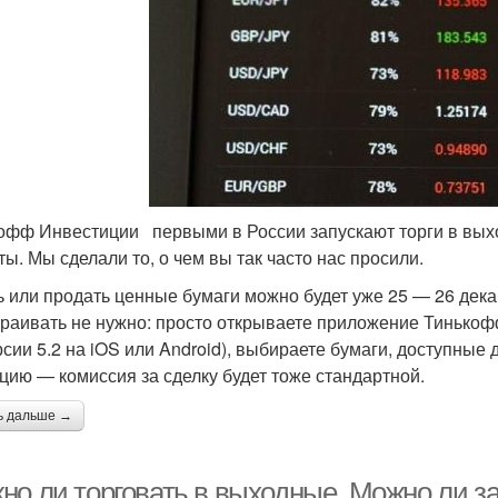
офф Инвестиции первыми в России запускают торги в выход
ты. Мы сделали то, о чем вы так часто нас просили.
ь или продать ценные бумаги можно будет уже 25 — 26 дек
траивать не нужно: просто открываете приложение Тинько
рсии 5.2 на iOS или Android), выбираете бумаги, доступные
цию — комиссия за сделку будет тоже стандартной.
ь дальше →
но ли торговать в выходные. Можно ли з