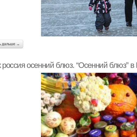
ь дальше →
к россия осенний блюз. “Осенний блюз” в