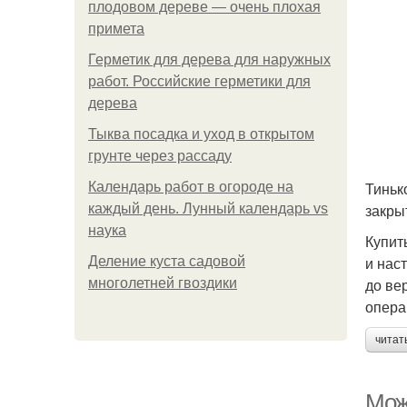
плодовом дереве — очень плохая
примета
Герметик для дерева для наружных
работ. Российские герметики для
дерева
Тыква посадка и уход в открытом
грунте через рассаду
Тиньк
Календарь работ в огороде на
закры
каждый день. Лунный календарь vs
наука
Купит
и нас
Деление куста садовой
до ве
многолетней гвоздики
опера
читат
Мож