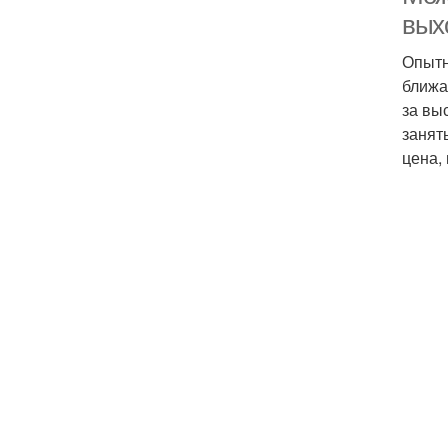
вых
Опытн
ближа
за вы
занят
цена,