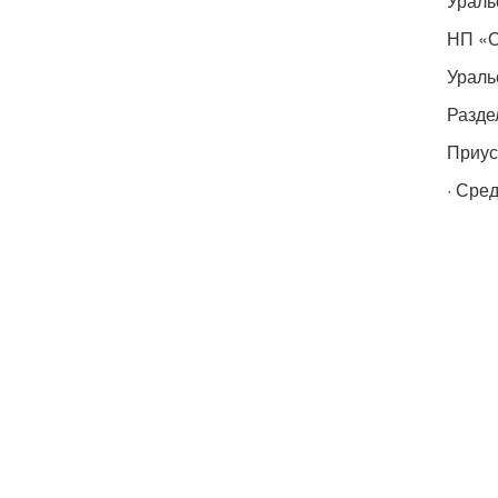
Ураль
НП «О
Ураль
Разде
Приус
· Сре