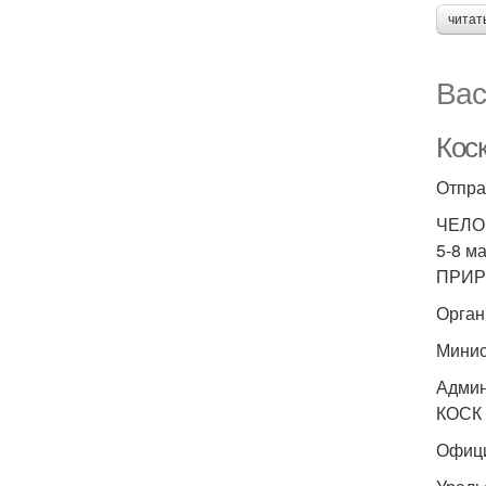
читат
Вас
Коск
Отпра
ЧЕЛОВ
5-8 м
ПРИР
Орган
Минис
Админ
КОСК 
Офици