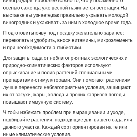
виноградаря
наиболее важно то, что у посаженного
осенью саженца уже весной начинается вегетация.
На
выставке вы узнаете,
как правильно укрывать молодой
виноградник и ухаживать за ним в холодное время года.
П
одготовить
почву под посадку желательно заранее:
перекопать и удобрить, внося витамины, микроэлементы
и при необходимости антибиотики.
Для
защиты сада от неблагоприятных экологических и
природно-климатических факторов используют
опрыскивание и полив растений специальными
препаратами-стимуляторами. Они помогают растениям
лучше перенести неблагоприятные условия, защищают
их от засухи, жары, холода и прочих капризов погоды,
повышают иммунную систему.
Ч
тобы избежать проблем при выращивании и уходе,
подбирайте растения, подходящие для вашего сада или
дачного участка. Каждый сорт ориентирован на те или
иные климатические условия.