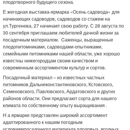
плодотворного будущего сезона.
Е
жегодная выставка-ярмарка
«Осень садовода»
для
начинающих садоводов, садоводов со стажем на
ул.Тургенева, 27
начинает свою работу.
С 28 августа по
30 сентября
приглашаем любителей дачной жизни за
посадочным материалом. Cаженцы, выращенные
плодопитомниками, садоводами-опытниками,
семейными питомниками нашей области, уже хорошо
известны нижегородцам своим качеством
и
современным ассортиментом культур и сортов.
Посадочный материал – из известных частных
питомников Дальнеконстантиновского, Кстовского,
Семеновского, Павловского, Ардатовского и других
районов области. Они предлагают
сорта для нашего
климата по собственному опыту выращивания
.
Н
а ярмарке представлен широкий ассортимент
адаптированного к нашим погодным
условиям
посадочного материала плодовых, ягодных,