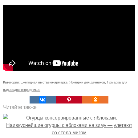
Категории:
Ежегодная выставка-ярмарка
,
Ярмарки для дачников
,
Ярмарка для
садоводов-огородников
Читайте также