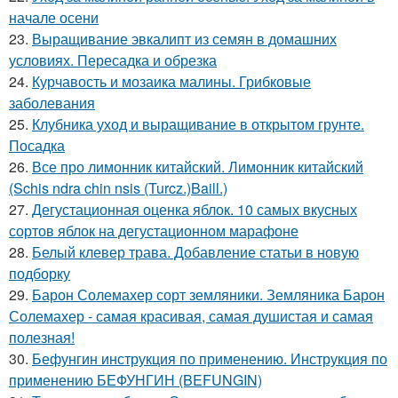
начале осени
23.
Выращивание эвкалипт из семян в домашних
условиях. Пересадка и обрезка
24.
Курчавость и мозаика малины. Грибковые
заболевания
25.
Клубника уход и выращивание в открытом грунте.
Посадка
26.
Все про лимонник китайский. Лимонник китайский
(Schis ndra chin nsis (Turcz.)Baill.)
27.
Дегустационная оценка яблок. 10 самых вкусных
сортов яблок на дегустационном марафоне
28.
Белый клевер трава. Добавление статьи в новую
подборку
29.
Барон Солемахер сорт земляники. Земляника Барон
Солемахер - самая красивая, самая душистая и самая
полезная!
30.
Бефунгин инструкция по применению. Инструкция по
применению БЕФУНГИН (BEFUNGIN)