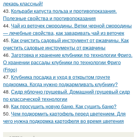
лекарь классный!
43.
Кольраби капуста польза и противопоказания.
Полезные свойства и противопоказания
44.
Чай из веточек смородины. Ветки черной смородины
— лечебные свойства, как заваривать чай из веточек
45.
Как очистить садовый инструмент от ржавчины. Как
очистить садовые инструменты от ржавчины
46.
Заготовка и хранение клубники по технологии Фриго.
О хранении рассады клубники по технологии Фриго
(Frigo)
47.
Клубника посадка и уход в открытом грунте
подкормка. Когда нужно подкармливать клубнику?
48.
Сидр яблочно грушевый. Домашний грушевый сидр
по классической технологии
49.
Как просушить новую баню. Как сушить баню?
50.
Чем подкормить картофель перед цветением. Для
чего нужна подкормка картофеля во время цветения