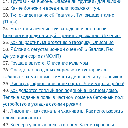
31.
Трутовик на яблоне. Опасен ли трутовик для яблони
32.
Какие болезни и вредители поражают туи.
33.
Туя окциденталис с6 Гранулы. Туя окциденталис
(Thuja)
34.
Болезни и лечение туи западной и восточной.
Болезни и вредители туй. Причины усыхания. Лечение.
35.
Как вырастить многолетнюю гвоздику. Описание
36.
Яблони с дегустационной оценкой 5 баллов. Re:
Дегустация сортов (МОИП)
37.
Груша в августе. Описание культуры
38.
Соседство плодовых деревьев и кустарников
таблица. Схема совместимости деревьев и кустарников
39.
Виноград эфиоп описание сорта. Всем мира и добра!
40.
Как делается теплый пол водяной в частном доме.
Теплые водяные полы в частном доме на бетонный пол:
устройство и укладка своими руками
41.
Лимонник, как сажать и ухаживать. Как использовать
плоды лимонника
42.
Клевер сушеный польза и вред. Клевер красный —