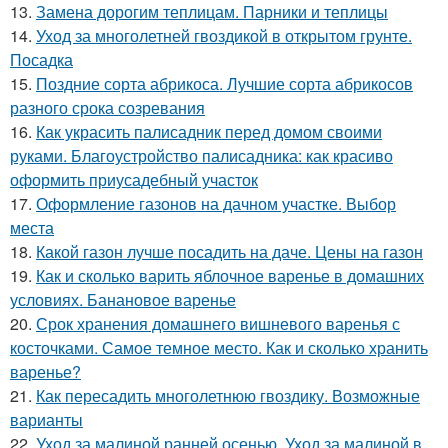
13.
Замена дорогим теплицам. Парники и теплицы
14.
Уход за многолетней гвоздикой в открытом грунте.
Посадка
15.
Поздние сорта абрикоса. Лучшие сорта абрикосов
разного срока созревания
16.
Как украсить палисадник перед домом своими
руками. Благоустройство палисадника: как красиво
оформить приусадебный участок
17.
Оформление газонов на дачном участке. Выбор
места
18.
Какой газон лучше посадить на даче. Цены на газон
19.
Как и сколько варить яблочное варенье в домашних
условиях. Банановое варенье
20.
Срок хранения домашнего вишневого варенья с
косточками. Самое темное место. Как и сколько хранить
варенье?
21.
Как пересадить многолетнюю гвоздику. Возможные
варианты
22.
Уход за малиной ранней осенью. Уход за малиной в