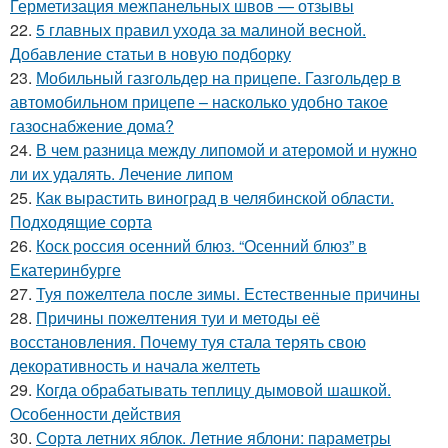
Герметизация межпанельных швов — отзывы
22.
5 главных правил ухода за малиной весной.
Добавление статьи в новую подборку
23.
Мобильный газгольдер на прицепе. Газгольдер в
автомобильном прицепе – насколько удобно такое
газоснабжение дома?
24.
В чем разница между липомой и атеромой и нужно
ли их удалять. Лечение липом
25.
Как вырастить виноград в челябинской области.
Подходящие сорта
26.
Коск россия осенний блюз. “Осенний блюз” в
Екатеринбурге
27.
Туя пожелтела после зимы. Естественные причины
28.
Причины пожелтения туи и методы её
восстановления. Почему туя стала терять свою
декоративность и начала желтеть
29.
Когда обрабатывать теплицу дымовой шашкой.
Особенности действия
30.
Сорта летних яблок. Летние яблони: параметры