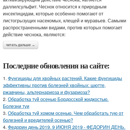
даллилсульфит. Чеснок относится к природным
инсектицидам, которые особенно помогают от
листогрызущих насекомых, клещей и муравьев. Самыми
распространенными видами, против которых помогает
действие чеснока, являются:
читать дальше →
Последние обновления на сайте:
1.
Фунгициды для хвойных растений. Какие фунгициды
эффективны против болезней хвойных: шютте,
ржавчины, альтернариоза и фузариоза?
2.
Обработка туй осенью Бордосской жидкостью.
Болезни туи
3.
Обработка туй хомом осенью. Чем обработать тую от
болезней и вредителей осенью?
4.
Федорин день 2019. 9 ИЮНЯ 2019 - ФЕДОРИН ДЕНЬ.