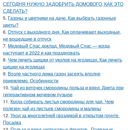
СЕГОДНЯ НУЖНО ЗАДОБРИТЬ ДОМОВОГО, КАК ЭТО
СДЕЛАТЬ?
5.
Газоны и цветники на даче. Как выбрать газонные
цветы?
6.
Отпуск с выходного дня. Как оплачивают выходные,
не вошедшие в отпуск
7.
Медовый Спас доклад. Медовый Спас — когда
наступает в 2022 и как праздновать
8.
Чем лечить шишки от уколов на ягодицах. Как лечить
шишки на ягодицах
9.
Возле частного дома газон засеять вполне
приемлемо. Особенности
10.
Чай из веточек смородины польза и вред. Диета при
гиперактивном мочевом пузыре
11.
Когда собирать листья смородины для чая. Чем
полезен чай из листьев смородины и малины
12.
Уход за многолетней гвоздикой в открытом грунте.
Посадка
13.
Польза и вред цитрусовых фруктов.. Полезные