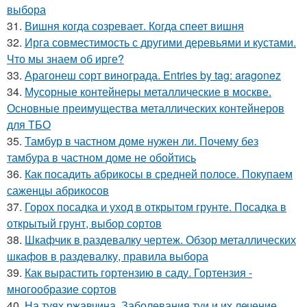
выбора
31.
Вишня когда созревает. Когда спеет вишня
32.
Ирга совместимость с другими деревьями и кустами.
Что мы знаем об ирге?
33.
Арагонеш сорт винограда. Entries by tag: aragonez
34.
Мусорные контейнеры металлические в москве.
Основные преимущества металлических контейнеров
для ТБО
35.
Тамбур в частном доме нужен ли. Почему без
тамбура в частном доме не обойтись
36.
Как посадить абрикосы в средней полосе. Покупаем
саженцы абрикосов
37.
Горох посадка и уход в открытом грунте. Посадка в
открытый грунт, выбор сортов
38.
Шкафчик в раздевалку чертеж. Обзор металлических
шкафов в раздевалку, правила выбора
39.
Как вырастить гортензию в саду. Гортензия -
многообразие сортов
40.
На туях ржавчина. Заболевания туи и их лечение