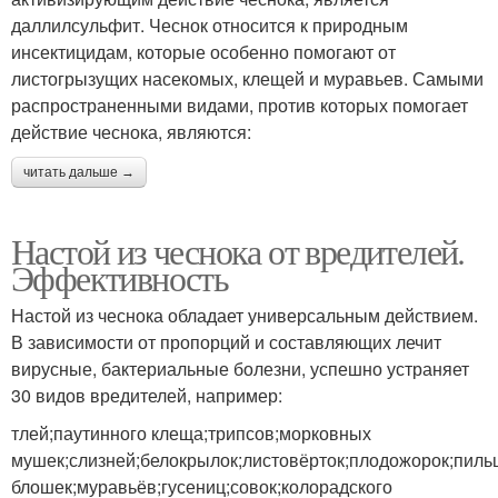
даллилсульфит. Чеснок относится к природным
инсектицидам, которые особенно помогают от
листогрызущих насекомых, клещей и муравьев. Самыми
распространенными видами, против которых помогает
действие чеснока, являются:
читать дальше →
Настой из чеснока от вредителей.
Эффективность
Настой из чеснока обладает универсальным действием.
В зависимости от пропорций и составляющих лечит
вирусные, бактериальные болезни, успешно устраняет
30 видов вредителей, например:
тлей;паутинного клеща;трипсов;морковных
мушек;слизней;белокрылок;листовёрток;плодожорок;пиль
блошек;муравьёв;гусениц;совок;колорадского