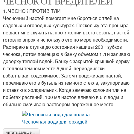
ЧЕСНОК ОТ ВРЕДИТЕЛЕЙ
1. ЧЕСНОК ПРОТИВ ТЛИ
Чесночный настой помогает мне бороться с тлей на
Стрелки против
садовых и огородных культурах. Поскольку эта проныра
фитофтороза
не дает мне скучать на протяжении всего сезона, настой
готовлю впрок и использую его по мере необходимости.
Растираю в ступке до состояния кашицы 200 г зубков
чеснока, потом помещаю в банку объемом 1 л и заливаю
доверху теплой водой. Банку с закрытой крышкой держу
в теплом темном месте 5 дней, периодически
взбалтывая содержимое. Затем процеживаю настой,
переливаю его в бутыль из темного стекла, закупориваю
и ставлю в холодильник. Когда замечаю колонии тли на
побегах растений, 100 мл настоя вливаю в 5 л воды и
обильно смачиваю раствором пораженное место.
читать дальше →