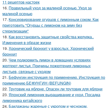
11 рецептов настоек
16.
Правильный уход за малиной осенью. Уход за
малиной осенью
17.
Консервирование огурцов с лимонным соком. Как
приготовить "Огурцы с лимоном на зиму без
стерилизации"
18.
Как восстановить защитные свойства желудка..
Изменения в образе жизни
19.
Хронический бронхит у взрослых. Хронический
бронхит
20.
Чем подкормить лимон в домашних условиях
желтеют листья. Причины пожелтения лимонных
листьев, связные с уходом
21.
Бефунгин инструкция по применению. Инструкция по
применению БЕФУНГИН (BEFUNGIN)
22.
Трутовик на яблоне. Опасен ли трутовик для яблони
23.
Японский лимонник выращивание и уход. Посадка
лимонника китайского
24.
Баклажаны жареные с укропом и чесноком.