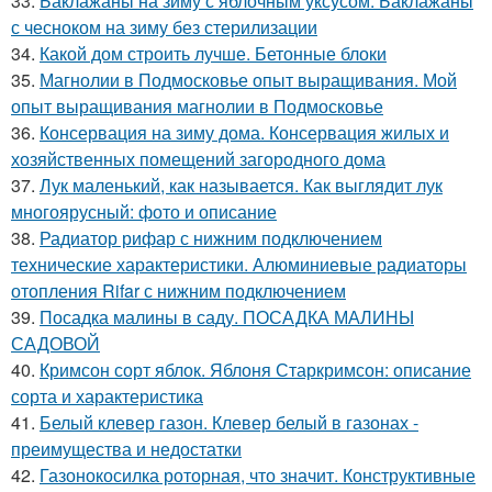
33.
Баклажаны на зиму с яблочным уксусом. Баклажаны
с чесноком на зиму без стерилизации
34.
Какой дом строить лучше. Бетонные блоки
35.
Магнолии в Подмосковье опыт выращивания. Мой
опыт выращивания магнолии в Подмосковье
36.
Консервация на зиму дома. Консервация жилых и
хозяйственных помещений загородного дома
37.
Лук маленький, как называется. Как выглядит лук
многоярусный: фото и описание
38.
Радиатор рифар с нижним подключением
технические характеристики. Алюминиевые радиаторы
отопления Rifar с нижним подключением
39.
Посадка малины в саду. ПОСАДКА МАЛИНЫ
САДОВОЙ
40.
Кримсон сорт яблок. Яблоня Старкримсон: описание
сорта и характеристика
41.
Белый клевер газон. Клевер белый в газонах -
преимущества и недостатки
42.
Газонокосилка роторная, что значит. Конструктивные