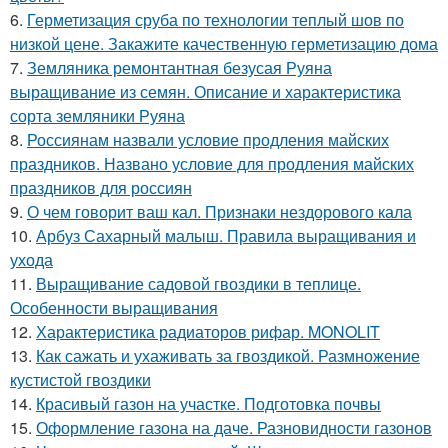
6.
Герметизация сруба по технологии теплый шов по
низкой цене. Закажите качественную герметизацию дома
7.
Земляника ремонтантная безусая Руяна
выращивание из семян. Описание и характеристика
сорта земляники Руяна
8.
Россиянам назвали условие продления майских
праздников. Названо условие для продления майских
праздников для россиян
9.
О чем говорит ваш кал. Признаки нездорового кала
10.
Арбуз Сахарный малыш. Правила выращивания и
ухода
11.
Выращивание садовой гвоздики в теплице.
Особенности выращивания
12.
Характеристика радиаторов рифар. MONOLIT
13.
Как сажать и ухаживать за гвоздикой. Размножение
кустистой гвоздики
14.
Красивый газон на участке. Подготовка почвы
15.
Оформление газона на даче. Разновидности газонов