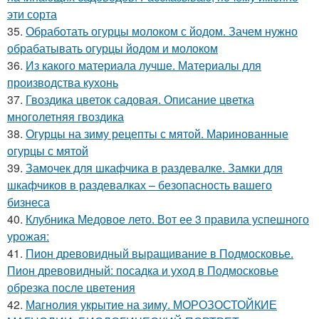
эти сорта
35.
Обработать огурцы молоком с йодом. Зачем нужно
обрабатывать огурцы йодом и молоком
36.
Из какого материала лучше. Материалы для
производства кухонь
37.
Гвоздика цветок садовая. Описание цветка
многолетняя гвоздика
38.
Огурцы на зиму рецепты с мятой. Маринованные
огурцы с мятой
39.
Замочек для шкафчика в раздевалке. Замки для
шкафчиков в раздевалках – безопасность вашего
бизнеса
40.
Клубника Медовое лето. Вот ее 3 правила успешного
урожая:
41.
Пион древовидный выращивание в Подмосковье.
Пион древовидный: посадка и уход в Подмосковье
обрезка после цветения
42.
Магнолия укрытие на зиму. МОРОЗОСТОЙКИЕ