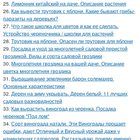
25.
Лимонник китайский на даче. Описание растения
26.
Как вывести трутовик с яблони. Какие бывают грибы-
паразиты на деревьях?
27.
Что такое школка для цветов и как ее сделать.
Устройство череночника / школки для растений
28.
Трутовик на яблоне. Опасен ли трутовик для яблони
29.
Посадка и уход за многолетней садовой перистой
гвоздикой. Виды и сорта садовой гвоздики
30.
Многолетняя гвоздика на вашей даче. Описание
цветка многолетняя гвоздика
31.
Выращивание земляники барон солемахер.
Основные характеристики
32.
Дерен на зиму укрывать. Дёрен белый: 11 лучших
садовых разновидностей
33.
Как вырастить виноград из черенка. Посадка
черенков "Под лом"
34.
Сорт винограда натали. Эти Винограды прощает
ошибки, дают Отличный и Вкусный урожай даже у
начинающих садоводов. Рассказываю, почему именно