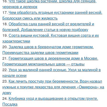
16.
Что такое школка растений. Школка для сеянцев,
черенков и деленок
17.
Чем обработать ягодные кустарники ранней весной.
Бордоская смесь или жидкость
18.
Обработка сада ранней весной от вредителей и
болезней. Добавление статьи в новую подборку
19.
Сорта вишни кустовой. Кустовая вишня сорта и их
характеристики
20.
Заделка швов в бревенчатом доме герметиком.
Преимущества заделки швов герметиками
21.
Герметизация швов в деревянном доме в Москве.
Герметизация межпанельных швов — отзывы
22.
Уход за малиной ранней осенью. Уход за малиной в
начале осени
23.
Как лечить простуду при беременности. Врач назвал
нужные к покупке лекарства для лечения «Омикрона» на
дому
24.
Клубника уход и выращивание в открытом грунте.
Посадка