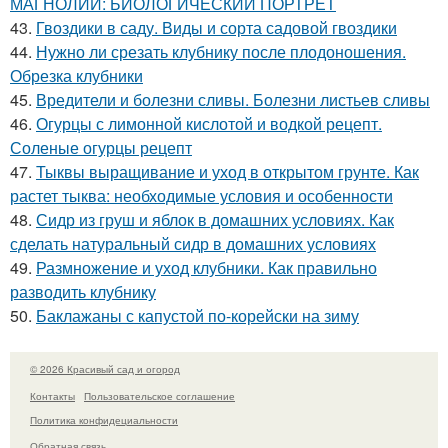
МАГНОЛИИ: БИОЛОГИЧЕСКИЙ ПОРТРЕТ
43.
Гвоздики в саду. Виды и сорта садовой гвоздики
44.
Нужно ли срезать клубнику после плодоношения.
Обрезка клубники
45.
Вредители и болезни сливы. Болезни листьев сливы
46.
Огурцы с лимонной кислотой и водкой рецепт.
Соленые огурцы рецепт
47.
Тыквы выращивание и уход в открытом грунте. Как
растет тыква: необходимые условия и особенности
48.
Сидр из груш и яблок в домашних условиях. Как
сделать натуральный сидр в домашних условиях
49.
Размножение и уход клубники. Как правильно
разводить клубнику
50.
Баклажаны с капустой по-корейски на зиму
© 2026 Красивый сад и огород
Контакты
Пользовательское соглашение
Политика конфидециальности
Обратная связь