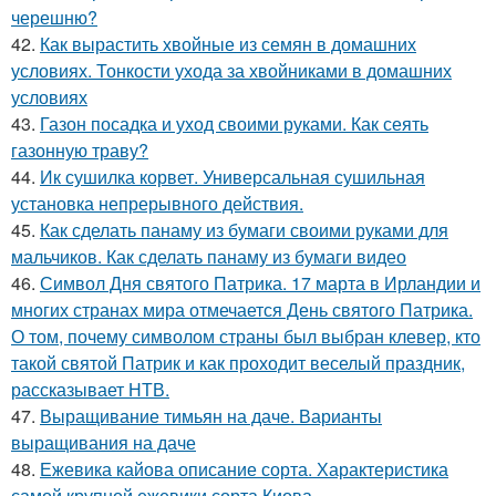
черешню?
42.
Как вырастить хвойные из семян в домашних
условиях. Тонкости ухода за хвойниками в домашних
условиях
43.
Газон посадка и уход своими руками. Как сеять
газонную траву?
44.
Ик сушилка корвет. Универсальная сушильная
установка непрерывного действия.
45.
Как сделать панаму из бумаги своими руками для
мальчиков. Как сделать панаму из бумаги видео
46.
Символ Дня святого Патрика. 17 марта в Ирландии и
многих странах мира отмечается День святого Патрика.
О том, почему символом страны был выбран клевер, кто
такой святой Патрик и как проходит веселый праздник,
рассказывает НТВ.
47.
Выращивание тимьян на даче. Варианты
выращивания на даче
48.
Ежевика кайова описание сорта. Характеристика
самой крупной ежевики сорта Киова