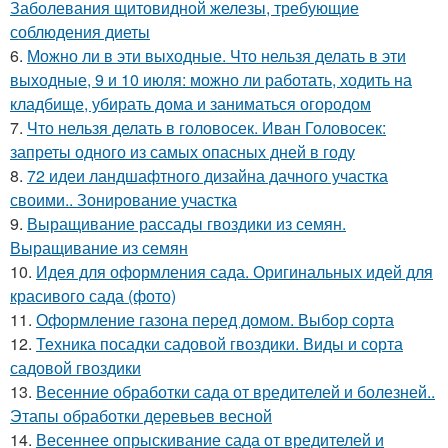
Заболевания щитовидной железы, требующие
соблюдения диеты
6.
Можно ли в эти выходные. Что нельзя делать в эти
выходные, 9 и 10 июля: можно ли работать, ходить на
кладбище, убирать дома и заниматься огородом
7.
Что нельзя делать в головосек. Иван Головосек:
запреты одного из самых опасных дней в году
8.
72 идеи ландшафтного дизайна дачного участка
своими.. Зонирование участка
9.
Выращивание рассады гвоздики из семян.
Выращивание из семян
10.
Идея для оформления сада. Оригинальных идей для
красивого сада (фото)
11.
Оформление газона перед домом. Выбор сорта
12.
Техника посадки садовой гвоздики. Виды и сорта
садовой гвоздики
13.
Весенние обработки сада от вредителей и болезней..
Этапы обработки деревьев весной
14.
Весеннее опрыскивание сада от вредителей и