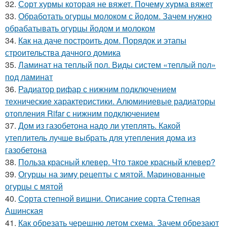
32.
Сорт хурмы которая не вяжет. Почему хурма вяжет
33.
Обработать огурцы молоком с йодом. Зачем нужно
обрабатывать огурцы йодом и молоком
34.
Как на даче построить дом. Порядок и этапы
строительства дачного домика
35.
Ламинат на теплый пол. Виды систем «теплый пол»
под ламинат
36.
Радиатор рифар с нижним подключением
технические характеристики. Алюминиевые радиаторы
отопления Rifar с нижним подключением
37.
Дом из газобетона надо ли утеплять. Какой
утеплитель лучше выбрать для утепления дома из
газобетона
38.
Польза красный клевер. Что такое красный клевер?
39.
Огурцы на зиму рецепты с мятой. Маринованные
огурцы с мятой
40.
Сорта степной вишни. Описание сорта Степная
Ашинская
41.
Как обрезать черешню летом схема. Зачем обрезают