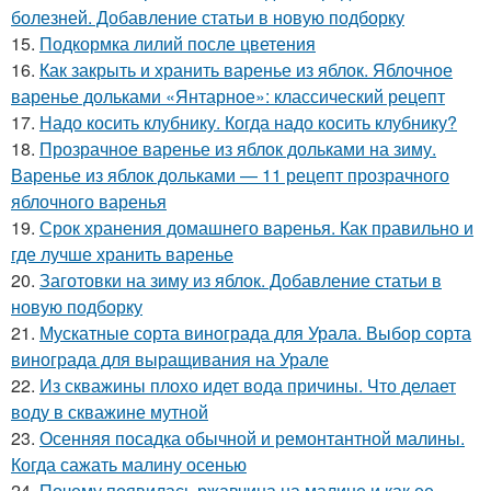
болезней. Добавление статьи в новую подборку
15.
Подкормка лилий после цветения
16.
Как закрыть и хранить варенье из яблок. Яблочное
варенье дольками «Янтарное»: классический рецепт
17.
Надо косить клубнику. Когда надо косить клубнику?
18.
Прозрачное варенье из яблок дольками на зиму.
Варенье из яблок дольками — 11 рецепт прозрачного
яблочного варенья
19.
Срок хранения домашнего варенья. Как правильно и
где лучше хранить варенье
20.
Заготовки на зиму из яблок. Добавление статьи в
новую подборку
21.
Мускатные сорта винограда для Урала. Выбор сорта
винограда для выращивания на Урале
22.
Из скважины плохо идет вода причины. Что делает
воду в скважине мутной
23.
Осенняя посадка обычной и ремонтантной малины.
Когда сажать малину осенью
24.
Почему появилась ржавчина на малине и как ее