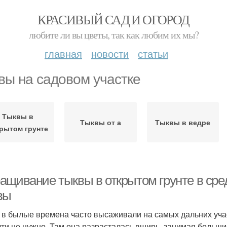
КРАСИВЫЙ САД И ОГОРОД
любите ли вы цветы, так как любим их мы?
главная
новости
статьи
вы на садовом участке
Тыквы в
Тыквы от а
Тыквы в ведре
рытом грунте
ащивание тыквы в открытом грунте в ср
вы
 в былые времена часто высаживали на самых дальних участ
чти не нужно. Там она разрасталась вширь, занимая больш