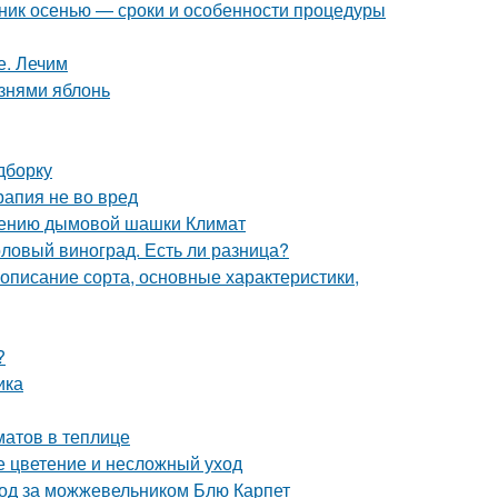
нник осенью — сроки и особенности процедуры
е. Лечим
знями яблонь
дборку
рапия не во вред
нению дымовой шашки Климат
толовый виноград. Есть ли разница?
описание сорта, основные характеристики,
?
ика
атов в теплице
ое цветение и несложный уход
ход за можжевельником Блю Карпет