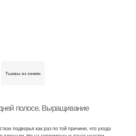
Тыквы из семян
едней полосе. Выращивание
ках подворья как раз по той причине, что ухода
ие площади. Но на современных дачах участки