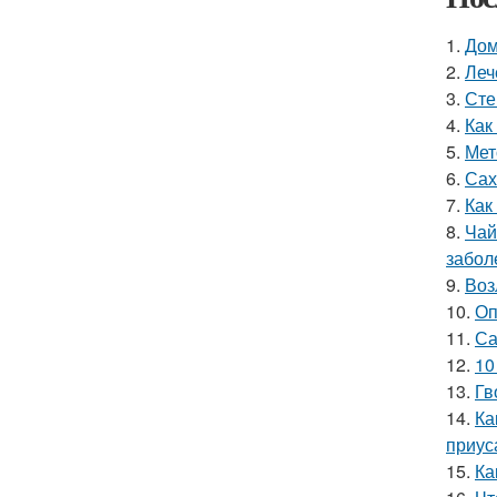
1.
Дом
2.
Леч
3.
Сте
4.
Как
5.
Мет
6.
Сах
7.
Как
8.
Чай
забол
9.
Воз
10.
Оп
11.
Са
12.
10
13.
Гв
14.
Ка
приус
15.
Ка