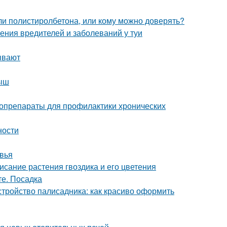
ли полистиролбетона, или кому можно доверять?
ения вредителей и заболеваний у туи
ывают
лыш
топрепараты для профилактики хронических
ности
овья
исание растения гвоздика и его цветения
те. Посадка
стройство палисадника: как красиво оформить