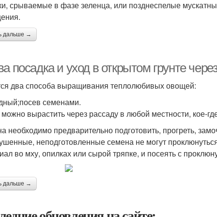
ки, срываемые в фазе зеленца, или позднеспелые мускатны
ения.
ь дальше →
а посадка и уход в открытом грунте чере
ся два способа выращивания теплолюбивых овощей:
дный;посев семенами.
 можно вырастить через рассаду в любой местности, кое-гд
а необходимо предварительно подготовить, прогреть, замоч
ушенные, неподготовленные семена не могут проклюнуться
иал во мху, опилках или сырой тряпке, и посеять с проклю
ь дальше →
ледние обновления на сайте: