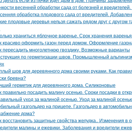
о делать если из печки идет дым в дом. Причины задымлен
нкости весенней обработки сада от болезней и вредителей
сенняя обработка плодового сада от вредителей. Добавлен
кие плодовые деревья нельзя сажать рядом друг с другом 
м
олько храниться яблочное варенье. Срок хранения варенья
к красиво оформить газон перед домом. Оформление газон
к пересадить многолетнюю гвоздику. Возможные варианты
струкция по герметизации швов. Промышленный альпинизм
ях
плый шов для деревянного дома своими руками. Как правил
ски бревна?
чший герметик для деревянного дома. Силиконовые
к правильно посадить малину осенью. Сроки посадки в отк
авильный уход за малиной осенью. Уход за малиной осень
бильный газгольдер на прицепе. Газгольдер в автомобильн
набжение дома?
к восстановить защитные свойства желудка.. Изменения в 
едители малины и ежевики. Заболевания и вредители ежев