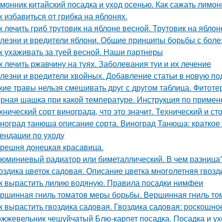
монник китайский посадка и уход осенью. Как сажать лимо
к избавиться от грибка на яблонях.
к лечить гриб трутовик на яблоне весной. Трутовик на яблон
лезни и вредители яблони. Общие принципы борьбы с боле
к ухаживать за туей весной. Наши партнеры
к лечить ржавчину на туях. Заболевания туи и их лечение
лезни и вредители хвойных. Добавление статьи в новую по
кие травы нельзя смешивать друг с другом таблица. Фитоте
рная шашка при какой температуре. Инструкция по приме
хнический сорт винограда, что это значит. Технический и с
ноград танюша описание сорта. Виноград Танюша: краткое 
ендации по уходу
решня донецкая красавица.
юминиевый радиатор или биметаллический. В чем разница
оздика цветок садовая. Описание цветка многолетняя гвозд
к вырастить лилию водяную. Правила посадки нимфеи
ршинная гниль томатов меры борьбы. Вершинная гниль том
к вырастить гвоздика садовая. Гвоздика садовая: роскошн
жжевельник чешуйчатый Блю-карпет посадка. Посадка и у