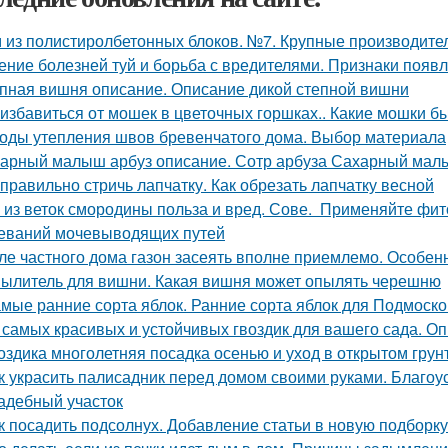
 из полистиролбетонных блоков. №7. Крупные производите
ение болезней туй и борьба с вредителями. Признаки появл
пная вишня описание. Описание дикой степной вишни
 избавиться от мошек в цветочных горшках.. Какие мошки б
оды утепления швов бревенчатого дома. Выбор материала
арный малыш арбуз описание. Сотр арбуза Сахарный ма
 правильно стричь лапчатку. Как обрезать лапчатку весной
 из веток смородины польза и вред. Сове. Применяйте фи
еваний мочевыводящих путей
ле частного дома газон засеять вполне приемлемо. Особен
ылитель для вишни. Какая вишня может опылять черешню
мые ранние сорта яблок. Ранние сорта яблок для Подмоск
 самых красивых и устойчивых гвоздик для вашего сада. Оп
оздика многолетняя посадка осенью и уход в открытом грун
к украсить палисадник перед домом своими руками. Благоу
адебный участок
к посадить подсолнух. Добавление статьи в новую подборку