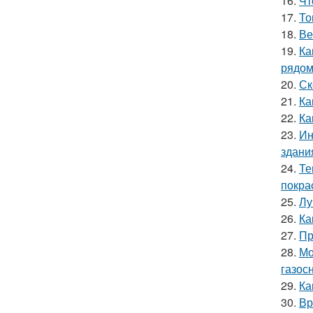
16.
Чт
17.
То
18.
Ве
19.
Ка
рядо
20.
Ск
21.
Ка
22.
Ка
23.
Ин
здани
24.
Те
покра
25.
Лу
26.
Ка
27.
Пр
28.
Мо
газос
29.
Ка
30.
Вр