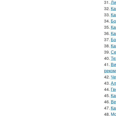
31.
Ли
32.
Ка
33.
Ка
34.
Бо
35.
Ка
36.
Ка
37.
Бо
38.
Ка
39.
Се
40.
Те
41.
Ви
реком
42.
Че
43.
Ал
44.
Гв
45.
Ка
46.
Ве
47.
Ка
48.
Мо