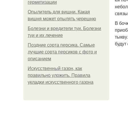
герметизации
небол
Опылитель для вишни. Какая
связы
вишня может опылять черешню
В боч
Болезни и вредители туи. Болезни
приоб
туи и их лечение
тыкву
будут 
Поздние сорта персика. Самые
лучшие сорта персиков с фото и
описанием
Искусственный газон, как
правильно уложить. Правила
укладки искусственного газона