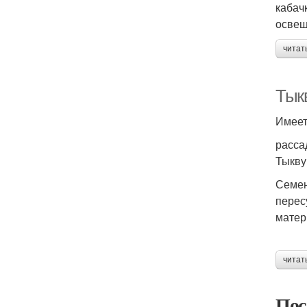
кабач
освещ
читат
Тыкв
Имеет
расса
Тыкву
Семен
перес
матер
читат
Пос