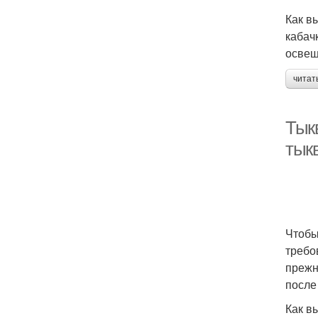
Как в
кабач
освещ
читат
Тыкв
тык
Чтобы
требо
прежн
после
Как в