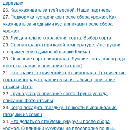
деревьях
26.
Как ухаживать за туей весной. Наши партнеры
27.
Подкормка кустарников после сбора урожая. Как
ухаживать за ягодными кустарниками после сбора
урожая
28.
Лук длительного хранения сорта. Выбор сорта
29.
Серная шашка при какой температуре. Инструкция
по применению дымовой шашки Климат
30.
Описание сорта винограда. Лучшие сорта винограда:
фото, названия и описания (каталог)
31.
Что значит технический сорт винограда. Технические
сорта винограда: сравнительная таблица, описание,
отзывы, фото
32.
Груша услада описание сорта. Груша услада
описание фото отзывы
33.
Когда посадить гвоздику. Тонкости выращивания
гвоздики из семян
34.
Что делать со стеблями кукурузы после сбора
урожая. О влиянии кукурузы на плодородие почвы...