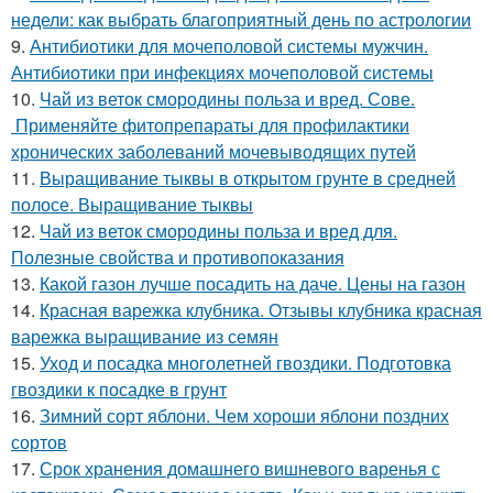
недели: как выбрать благоприятный день по астрологии
9.
Антибиотики для мочеполовой системы мужчин.
Антибиотики при инфекциях мочеполовой системы
10.
Чай из веток смородины польза и вред. Сове.
Применяйте фитопрепараты для профилактики
хронических заболеваний мочевыводящих путей
11.
Выращивание тыквы в открытом грунте в средней
полосе. Выращивание тыквы
12.
Чай из веток смородины польза и вред для.
Полезные свойства и противопоказания
13.
Какой газон лучше посадить на даче. Цены на газон
14.
Красная варежка клубника. Отзывы клубника красная
варежка выращивание из семян
15.
Уход и посадка многолетней гвоздики. Подготовка
гвоздики к посадке в грунт
16.
Зимний сорт яблони. Чем хороши яблони поздних
сортов
17.
Срок хранения домашнего вишневого варенья с