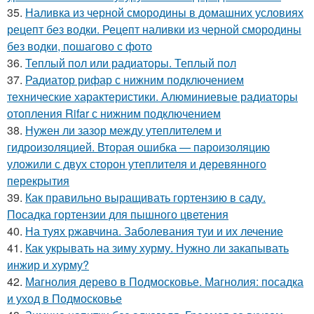
35.
Наливка из черной смородины в домашних условиях
рецепт без водки. Рецепт наливки из черной смородины
без водки, пошагово с фото
36.
Теплый пол или радиаторы. Теплый пол
37.
Радиатор рифар с нижним подключением
технические характеристики. Алюминиевые радиаторы
отопления Rifar с нижним подключением
38.
Нужен ли зазор между утеплителем и
гидроизоляцией. Вторая ошибка — пароизоляцию
уложили с двух сторон утеплителя и деревянного
перекрытия
39.
Как правильно выращивать гортензию в саду.
Посадка гортензии для пышного цветения
40.
На туях ржавчина. Заболевания туи и их лечение
41.
Как укрывать на зиму хурму. Нужно ли закапывать
инжир и хурму?
42.
Магнолия дерево в Подмосковье. Магнолия: посадка
и уход в Подмосковье