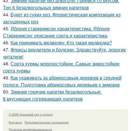
43.
Зимние напитки без алкоголя. Греемся со вкусом.
Топ-5 безалкогольных зимних напитков
44.
Букет из сухих роз. Флористическая композиция из
засушенных роз
45.
Яблоня старкримсон характеристика. Яблоня
Старкримсон: описание сорта и характеристика
46.
Как принимать медведку. Кто такая медведка?
47.
Флоксы вредители и болезни. Здравствуйте, дорогие
читатели!
48.
Сорта хурмы морозостойкие. Самые зимостойкие
сорта хурмы
49.
Как ухаживать за абрикосовым деревом в средней
полосе. Подготовка абрикосовых деревьев к зимовке
50.
Зимние горячие напитки безалкогольные.
8 вкуснющих согревающих напитков
© 2026 Красивый сад и огород
Контакты
Пользовательское соглашение
Политика конфидециальности