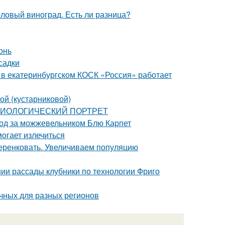
толовый виноград. Есть ли разница?
онь
садки
я в екатеринбургском КОСК «Россия» работает
ой (кустарниковой)
: БИОЛОГИЧЕСКИЙ ПОРТРЕТ
ход за можжевельником Блю Карпет
могает излечиться
еренковать. Увеличиваем популяцию
нии рассады клубники по технологии Фриго
чных для разных регионов