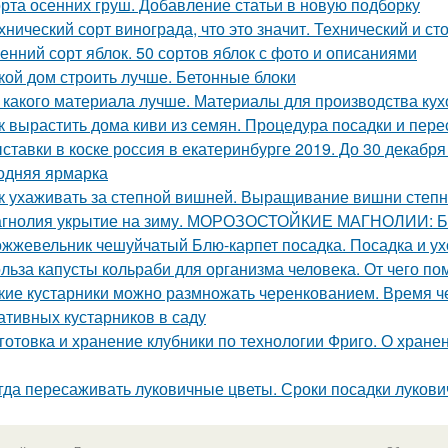
рта осенних груш. Добавление статьи в новую подборку
хнический сорт винограда, что это значит. Технический и с
енний сорт яблок. 50 сортов яблок с фото и описаниями
кой дом строить лучше. Бетонные блоки
 какого материала лучше. Материалы для производства кух
к вырастить дома киви из семян. Процедура посадки и пере
ставки в коске россия в екатеринбурге 2019. До 30 декабр
одняя ярмарка
к ухаживать за степной вишней. Выращивание вишни степн
гнолия укрытие на зиму. МОРОЗОСТОЙКИЕ МАГНОЛИИ
жжевельник чешуйчатый Блю-карпет посадка. Посадка и у
льза капусты кольраби для организма человека. От чего по
кие кустарники можно размножать черенкованием. Время ч
ативных кустарников в саду
готовка и хранение клубники по технологии Фриго. О хране
гда пересаживать луковичные цветы. Сроки посадки лукови