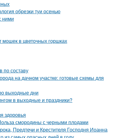
йных
ология обрезки туи осенью
с ними
т мошек в цветочных горшках
в по составу
орода на дачном участке: готовые схемы для
ро выходные дни
ингом в выходные и праздники?
ля здоровья
 Польза смородины с черными плодами
рока, Предтечи и Крестителя Господня Иоанна
го из самых опасных дней в году