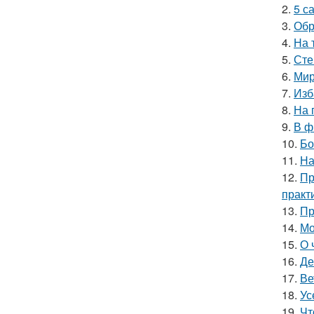
2.
5 с
3.
Обр
4.
На 
5.
Сте
6.
Мир
7.
Изб
8.
На 
9.
В ф
10.
Бо
11.
На
12.
Пр
практ
13.
Пр
14.
Мо
15.
О 
16.
Де
17.
Ве
18.
Ус
19.
Чт