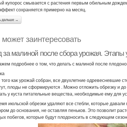
й купорос смывается с растения первым обильным дождем
 эффект сохраняется примерно на месяц.
ь дальше →
 может заинтересовать
д за малиной после сбора урожая. Этапы 
ажем подробнее о том, что делать с малиной после плодон
ка
 того как урожай собран, все двухлетние одревесневшие с
тут, плоды не сформируются . Можно отложить обрезку и до 
ать у куста питательные вещества, необходимые ему для у
емя июльской обрезки удаляют все стебли, которые давали
ором до основания, не оставляя пеньков. Это позволит рас
ых побегов, которые будут плодоносить в следующем сезон