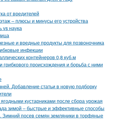
ка от вредителей
этаж – плюсы и минусы его устройства
 vs наука
лица
лезные и вредные продукты для позвоночника
рибковые инфекции
ллических контейнеров 0,8 куб.м
ни грибкового происхождения и борьба с ними
е
зней. Добавление статьи в новую подборку
ители
а ягодными кустарниками после сбора урожая
ада зимой – быстрые и эффективные способы
х. Зимний посев семян земляники в торфяные