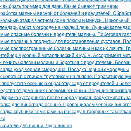
к выбрать триммер для дачи. Какие бывают триммеры
работка малины весной от болезней и вредителей. Обработ
кольный этаж в частном доме плюсы и минусы. Цокольный 
лендарь работ в огороде на каждый день. Лунный календарь
мые опасные болезни и вредители малины. Побеговая гал
мые полезные продукты для восстановления суставов. По
мые распространенные болезни малины и как их лечить. Г
нтейнер мусорный металлический 8 куб м. Ассортимент мета
к лечить болезни малины и бороться с вредителями. Болез
садка уход черная смородина. Посадка черной смородины
к бороться с грибом трутовиком на яблоне. Паразитирующи
 пропустите осеннюю обработку сада от вредителей и боле
едства от домашних насекомых шашки. Ведущие производ
дкормка кустарников после сбора урожая. Как ухаживать з
олка для винограда осенью. Проращиваем черенки виногр
садка клубники семенами на рассаду в торфяных таблетка
тки
ылители для вишни. Чудо-вишня