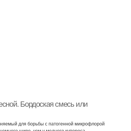
есной. Бордоская смесь или
еняемый для борьбы с патогенной микрофлорой
немного шире, чем у медного купороса.