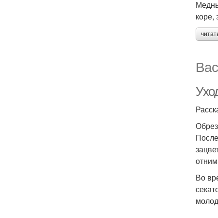
Медны
коре,
читат
Вас
Ухо
Расск
Обрез
После
зацве
отним
Во вр
секат
молод