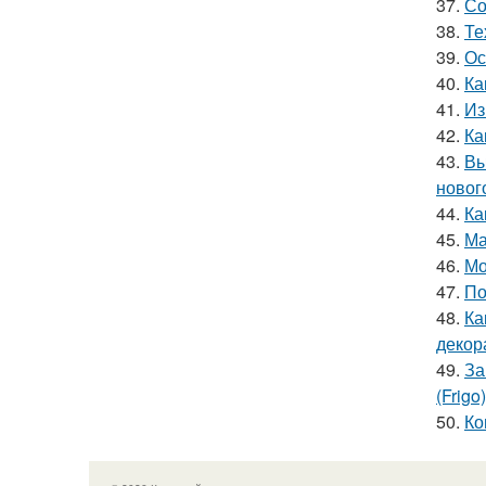
37.
Со
38.
Те
39.
Ос
40.
Ка
41.
Из
42.
Ка
43.
Вы
новог
44.
Ка
45.
Ма
46.
Мо
47.
По
48.
Ка
декор
49.
За
(Frigo)
50.
Ко