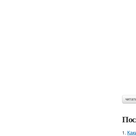
читат
Пос
1.
Как