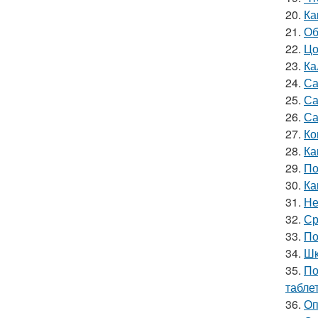
20.
Ка
21.
Об
22.
Цо
23.
Ка
24.
Са
25.
Са
26.
Са
27.
Ко
28.
Ка
29.
По
30.
Ка
31.
Не
32.
Ср
33.
По
34.
Шк
35.
По
табле
36.
Оп