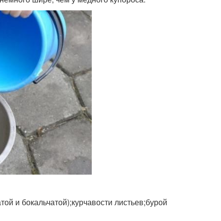
ой и бокальчатой);курчавости листьев;бурой