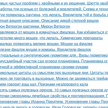
амых частых проблем с хвойными и их решение. Шютте хво
аботка туи осенью от болезней и вредителей. Схема и техн
туи появилась паутина, что делать. Вредители туй и борьба 
пная вишня описание. Описание дикой степной вишни
он Ветрогон картинки. Мирон Ветрогон
авляемся от мошек в комнатных фиалках. Как избавиться о
потолке много мошек, что делать. Химические препараты
иалках появились мелкие мошки. Мошки на фиалке
лезни фиалок мушки и комары. Вредители фиалок
туральные и синтетические герметики для.. Виды герметико
иусадебный участок сад огород планировка. Планировка ог
ичной и эффективной планировки своими руками
икольные цитаты со смыслом про выходные дни. Цитаты п
жно ли торговать в выходные. Можно ли заниматься трейд
чем говорит ваш кал. Признаки нездорового кала
сять самых полезных орехов. 10 самых полезных орехов д
точки смородины лечебные свойства и противопоказания.
екновение главы Иоанна Предтечи. Усекновение главы Про
о нельзя делать в головосек. Иван Головосек: запреты одно