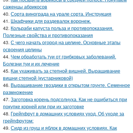
саженцы абрикосов
40.
Сорта винограда на урале сорта. Инструкция
41.
Шкафчики для раздевалок воронеж.
42.
Кольраби капуста польза и противопоказания.
Полезные свойства и противопоказания
43.
С чего начать огород на целине. Основные этапы
освоения целины
44.
Чем обработать туи от грибковых заболеваний.
Болезни туи и их лечение
45.
Как ухаживать за степной вишней. Выращивание
вишни степной (кустарниковой)
46.
Выращивание гвоздики в открытом грунте. Семенное
размножение
47.
Заготовка корень подсолнуха. Как не ошибиться при
покупке корней или при их заготовке
48.
Грейпфрут в домашних условиях уход. Об уходе за
грейпфрутом:
49.
Сидр из груш и яблок в домашних условиях. Как