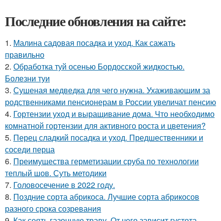
Последние обновления на сайте:
1.
Малина садовая посадка и уход. Как сажать
правильно
2.
Обработка туй осенью Бордосской жидкостью.
Болезни туи
3.
Сушеная медведка для чего нужна. Ухаживающим за
родственниками пенсионерам в России увеличат пенсию
4.
Гортензии уход и выращивание дома. Что необходимо
комнатной гортензии для активного роста и цветения?
5.
Перец сладкий посадка и уход. Предшественники и
соседи перца
6.
Преимущества герметизации сруба по технологии
теплый шов. Суть методики
7.
Головосечение в 2022 году.
8.
Поздние сорта абрикоса. Лучшие сорта абрикосов
разного срока созревания
9.
Как сеять газонную траву. От чего зависит густота