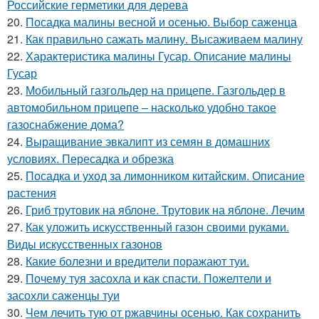
Российские герметики для дерева
20.
Посадка малины весной и осенью. Выбор саженца
21.
Как правильно сажать малину. Высаживаем малину
22.
Характеристика малины Гусар. Описание малины
Гусар
23.
Мобильный газгольдер на прицепе. Газгольдер в
автомобильном прицепе – насколько удобно такое
газоснабжение дома?
24.
Выращивание эвкалипт из семян в домашних
условиях. Пересадка и обрезка
25.
Посадка и уход за лимонником китайским. Описание
растения
26.
Гриб трутовик на яблоне. Трутовик на яблоне. Лечим
27.
Как уложить искусственный газон своими руками.
Виды искусственных газонов
28.
Какие болезни и вредители поражают туи.
29.
Почему туя засохла и как спасти. Пожелтели и
засохли саженцы туи
30.
Чем лечить тую от ржавчины осенью. Как сохранить