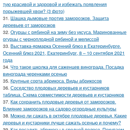
тую красивой и здоровой и избежать появления
порыжевшей хвои? (3 фото)
31.
Шашка дымовые против заморозков. Защита
деревьев от заморозков
32.
Огурцы с рябиной на зиму без уксуса. Маринованные
огурцы с черноплодной рябиной и мелиссой
33.
Выставка-ярмарка Осенний блюз в Екатеринбурге.
Осенний блюз 2021, Екатеринбург, 8 – 10 сентября 2021
года
34.
Что такое школка для саженцев винограда. Посадка
винограда черенками осенью
35.
Крупные сорта абрикоса. Виды абрикосов
36.
Соседство плодовых деревьев и кустарников
таблица. Схема совместимости деревьев и кустарников
37.
Как сохранить плодовые деревья от заморозков.
Влияние заморозков на садово-огородные культуры
38.
Можно ли сажать в октябре плодовые деревья. Какие
деревья и кустарники лучше сажать осенью и почему?
39.
Как посадить абрикосы в средней полосе. Покупаем