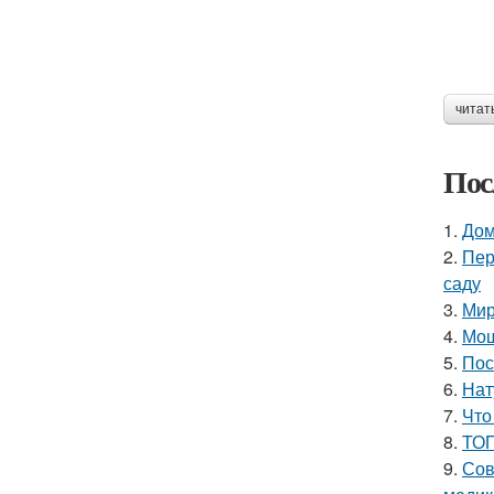
читат
Пос
1.
Дом
2.
Пер
саду
3.
Мир
4.
Мош
5.
Пос
6.
Нат
7.
Что
8.
ТОП
9.
Сов