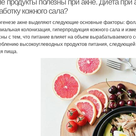
е продукты полезны при акне. Диета при а
аботку кожного сала?
огенезе акне выделяют следующие основные факторы: фолл
риальная колонизация, гиперпродукция кожного сала и изм
сны с тем, что питание влияет на объем вырабатываемого 
еблению высокоуглеводных продуктов питания, следующей 
я пища.