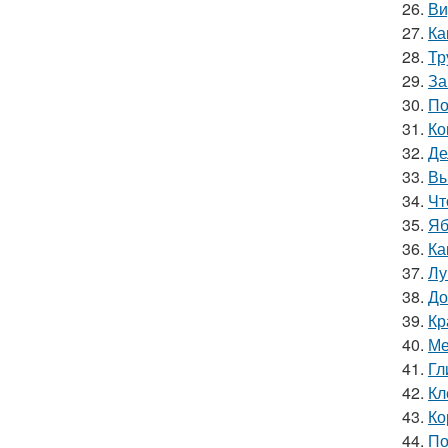
26.
Ви
27.
Ка
28.
Тр
29.
За
30.
По
31.
Ко
32.
Де
33.
Вы
34.
Чт
35.
Яб
36.
Ка
37.
Лу
38.
До
39.
Кр
40.
Ме
41.
Гл
42.
Кл
43.
Ко
44.
По