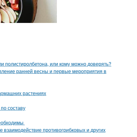
ли полистиролбетона, или кому можно доверять?
упление ранней весны и первые мероприятия в
 домашних растениях
 по составу
необходимы
е взаимодействие противогрибковых и других