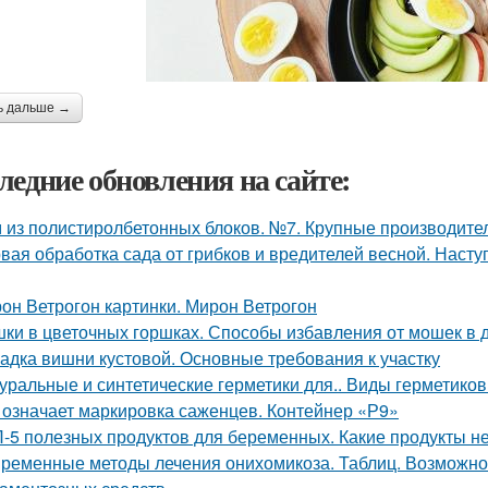
ь дальше →
ледние обновления на сайте:
 из полистиролбетонных блоков. №7. Крупные производите
вая обработка сада от грибков и вредителей весной. Наст
он Ветрогон картинки. Мирон Ветрогон
ки в цветочных горшках. Способы избавления от мошек в
адка вишни кустовой. Основные требования к участку
уральные и синтетические герметики для.. Виды герметиков
 означает маркировка саженцев. Контейнер «Р9»
-5 полезных продуктов для беременных. Какие продукты 
ременные методы лечения онихомикоза. Таблиц. Возможно