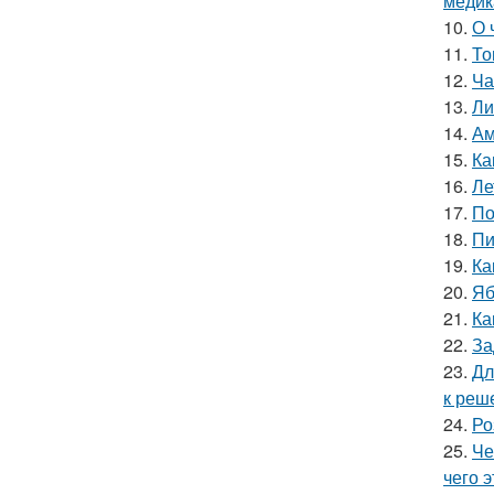
медик
10.
О 
11.
То
12.
Ча
13.
Ли
14.
Ам
15.
Ка
16.
Ле
17.
По
18.
Пи
19.
Ка
20.
Яб
21.
Ка
22.
За
23.
Дл
к реш
24.
Ро
25.
Че
чего 