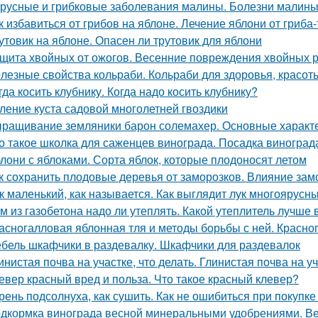
русные и грибковые заболевания малины. Болезни малины 
к избавиться от грибов на яблоне. Лечение яблони от гриба
утовик на яблоне. Опасен ли трутовик для яблони
щита хвойных от ожогов. Весенние повреждения хвойных р
лезные свойства кольраби. Кольраби для здоровья, красот
гда косить клубнику. Когда надо косить клубнику?
ление куста садовой многолетней гвоздики
ращивание земляники барон солемахер. Основные характ
о такое школка для саженцев винограда. Посадка виногра
лони с яблоками. Сорта яблок, которые плодоносят летом
к сохранить плодовые деревья от заморозков. Влияние зам
к маленький, как называется. Как выглядит лук многоярусн
м из газобетона надо ли утеплять. Какой утеплитель лучше
асногалловая яблонная тля и методы борьбы с ней. Красног
бель шкафчики в раздевалку. Шкафчики для раздевалок
инистая почва на участке, что делать. Глинистая почва на у
евер красный вред и польза. Что такое красный клевер?
рень подсолнуха, как сушить. Как не ошибиться при покупке
дкормка винограда весной минеральными удобрениями. Ве