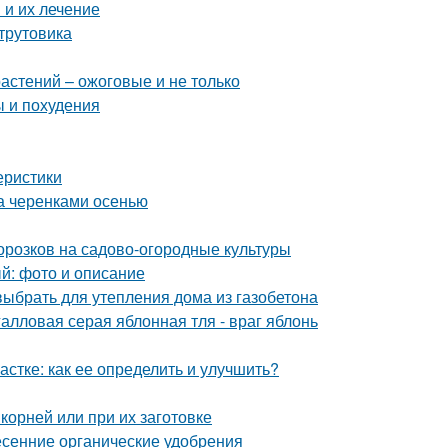
и их лечение
-трутовика
астений – ожоговые и не только
ы и похудения
еристики
да черенками осенью
орозков на садово-огородные культуры
ый: фото и описание
 выбрать для утепления дома из газобетона
алловая серая яблонная тля - враг яблонь
частке: как ее определить и улучшить?
 корней или при их заготовке
сенние органические удобрения