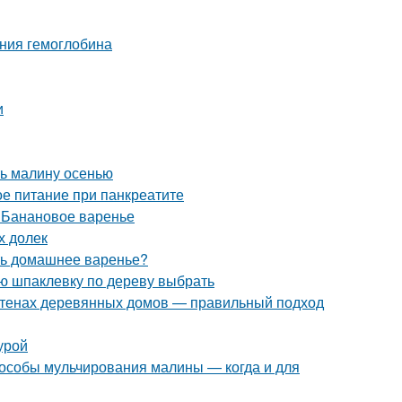
ения гемоглобина
и
ть малину осенью
е питание при панкреатите
. Банановое варенье
х долек
ить домашнее варенье?
ую шпаклевку по дереву выбрать
 стенах деревянных домов — правильный подход
урой
особы мульчирования малины — когда и для