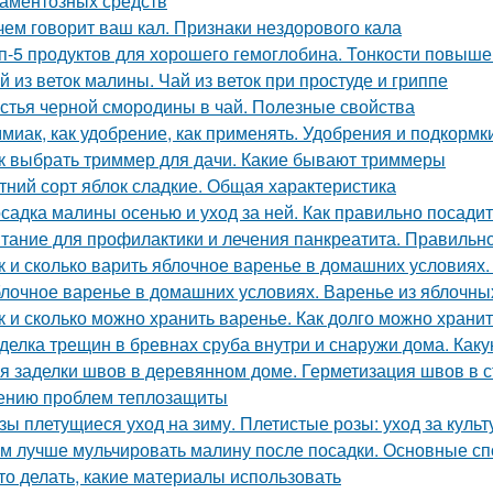
аментозных средств
чем говорит ваш кал. Признаки нездорового кала
п-5 продуктов для хорошего гемоглобина. Тонкости повыш
й из веток малины. Чай из веток при простуде и гриппе
стья черной смородины в чай. Полезные свойства
миак, как удобрение, как применять. Удобрения и подкормк
к выбрать триммер для дачи. Какие бывают триммеры
тний сорт яблок сладкие. Общая характеристика
садка малины осенью и уход за ней. Как правильно посади
тание для профилактики и лечения панкреатита. Правильно
к и сколько варить яблочное варенье в домашних условиях
лочное варенье в домашних условиях. Варенье из яблочны
к и сколько можно хранить варенье. Как долго можно хран
делка трещин в бревнах сруба внутри и снаружи дома. Как
я заделки швов в деревянном доме. Герметизация швов в
ению проблем теплозащиты
зы плетущиеся уход на зиму. Плетистые розы: уход за культ
м лучше мульчировать малину после посадки. Основные сп
это делать, какие материалы использовать