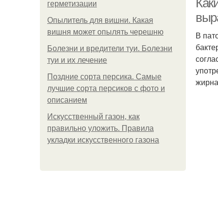
Каки
герметизации
выр
Опылитель для вишни. Какая
вишня может опылять черешню
В пат
бакте
Болезни и вредители туи. Болезни
согла
туи и их лечение
употр
Поздние сорта персика. Самые
жирна
лучшие сорта персиков с фото и
описанием
Искусственный газон, как
правильно уложить. Правила
укладки искусственного газона