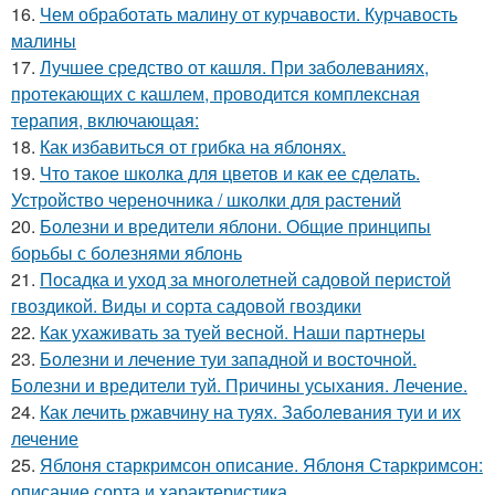
16.
Чем обработать малину от курчавости. Курчавость
малины
17.
Лучшее средство от кашля. При заболеваниях,
протекающих с кашлем, проводится комплексная
терапия, включающая:
18.
Как избавиться от грибка на яблонях.
19.
Что такое школка для цветов и как ее сделать.
Устройство череночника / школки для растений
20.
Болезни и вредители яблони. Общие принципы
борьбы с болезнями яблонь
21.
Посадка и уход за многолетней садовой перистой
гвоздикой. Виды и сорта садовой гвоздики
22.
Как ухаживать за туей весной. Наши партнеры
23.
Болезни и лечение туи западной и восточной.
Болезни и вредители туй. Причины усыхания. Лечение.
24.
Как лечить ржавчину на туях. Заболевания туи и их
лечение
25.
Яблоня старкримсон описание. Яблоня Старкримсон:
описание сорта и характеристика