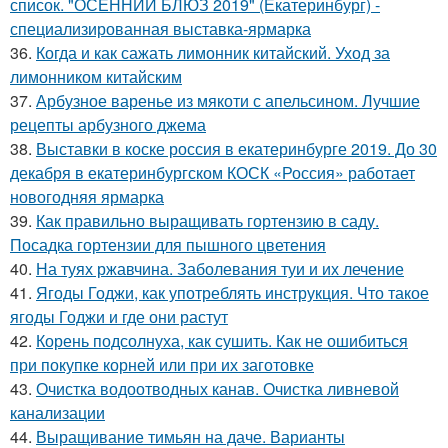
список. "ОСЕННИЙ БЛЮЗ 2019" (Екатеринбург) -
специализированная выставка-ярмарка
36.
Когда и как сажать лимонник китайский. Уход за
лимонником китайским
37.
Арбузное варенье из мякоти с апельсином. Лучшие
рецепты арбузного джема
38.
Выставки в коске россия в екатеринбурге 2019. До 30
декабря в екатеринбургском КОСК «Россия» работает
новогодняя ярмарка
39.
Как правильно выращивать гортензию в саду.
Посадка гортензии для пышного цветения
40.
На туях ржавчина. Заболевания туи и их лечение
41.
Ягоды Годжи, как употреблять инструкция. Что такое
ягоды Годжи и где они растут
42.
Корень подсолнуха, как сушить. Как не ошибиться
при покупке корней или при их заготовке
43.
Очистка водоотводных канав. Очистка ливневой
канализации
44.
Выращивание тимьян на даче. Варианты