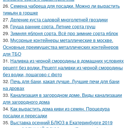
26.
Семена чабреца для посадки. Можно ли вырастить
тимьян в горшке
27.
Деление куста садовой многолетней гвоздики
28.
Груша ранние сорта. Летние сорта груш
29.
Зимняя яблоня сорта. Всё про зимние сорта яблок
30.
Мусорные контейнеры металлические в москве.
Основные преимущества металлических контейнеров
для ТБО
31.
Наливка из черной смородины в домашних условиях
рецепт без водки. Рецепт наливки из черной смородины
без водки, пошагово с фото
32.
Печь для бани, какая лучше. Лучшие печи для бани
на дровах
33.
Канализация в загородном доме. Виды канализации
для загородного дома
34.
Как вырастить дома киви из семян. Процедура
посадки и пересадки
35.
Выставка осенний БЛЮЗ в Екатеринбурге 2019