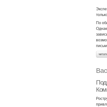
Экспе
только
По об
Однак
завис
возмо
письм
читат
Вас
Под
Ком
Ростр
привл