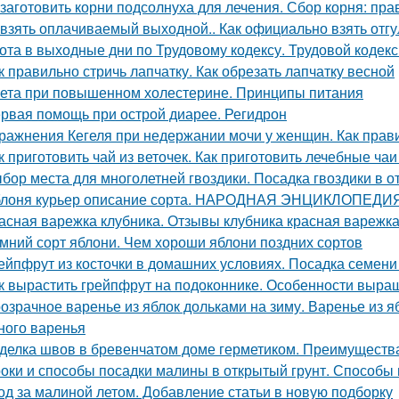
 заготовить корни подсолнуха для лечения. Сбор корня: пра
 взять оплачиваемый выходной.. Как официально взять отгу
ота в выходные дни по Трудовому кодексу. Трудовой кодек
к правильно стричь лапчатку. Как обрезать лапчатку весной
ета при повышенном холестерине. Принципы питания
рвая помощь при острой диарее. Регидрон
ражнения Кегеля при недержании мочи у женщин. Как пра
к приготовить чай из веточек. Как приготовить лечебные ч
бор места для многолетней гвоздики. Посадка гвоздики в о
лоня курьер описание сорта. НАРОДНАЯ ЭНЦИКЛОПЕД
асная варежка клубника. Отзывы клубника красная варежк
мний сорт яблони. Чем хороши яблони поздних сортов
ейпфрут из косточки в домашних условиях. Посадка семени
к вырастить грейпфрут на подоконнике. Особенности выр
озрачное варенье из яблок дольками на зиму. Варенье из я
ного варенья
делка швов в бревенчатом доме герметиком. Преимуществ
оки и способы посадки малины в открытый грунт. Способы 
од за малиной летом. Добавление статьи в новую подборку