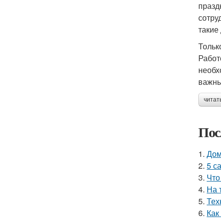
празд
сотру
такие
Тольк
Работ
необх
важны
читат
Пос
1.
Дом
2.
5 с
3.
Что
4.
На 
5.
Тех
6.
Как