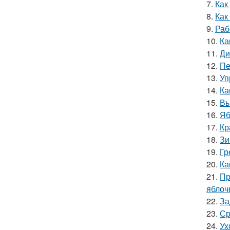
7.
Как
8.
Как
9.
Раб
10.
Ка
11.
Ди
12.
Пе
13.
Уп
14.
Ка
15.
Вы
16.
Яб
17.
Кр
18.
Зи
19.
Гр
20.
Ка
21.
Пр
яблоч
22.
За
23.
Ср
24.
Ух