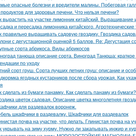
мые опасные болезни и вредители малины. Побеговая гал
 продуктов для здоровья печени. Что нельзя печени?
к вырастить на участке лимонник китайский. Выращивание 
садка и пересадка лимонника китайского. Агротехнические
к правильно выращивать садовую гвоздику. Гвоздика садов
лони с дегустационной оценкой 5 баллов. Re: Дегустация 
упные сорта абрикоса. Виды абрикосов
ноград танюша описание сорта. Виноград Танюша: краткое 
ендации по уходу
тний сорт груш. Сорта лучших летних груш: описание и ос
дкормка ягодных кустарников после сбора урожая. Как уха
я
к сделать из бумаги панамку. Как сделать панаму из бумаги?
оздика цветок садовая. Описание цветка многолетняя гвозд
афчики для раздевалок воронеж.
бель шкафчики в раздевалку. Шкафчики для раздевалок
инистая почва на участке, что делать. Глинистая почва на у
к укрывать на зиму хурму. Нужно ли закапывать инжир и ху
гнолия укрытие на зиму. МОРОЗОСТОЙКИЕ МАГНОЛИИ