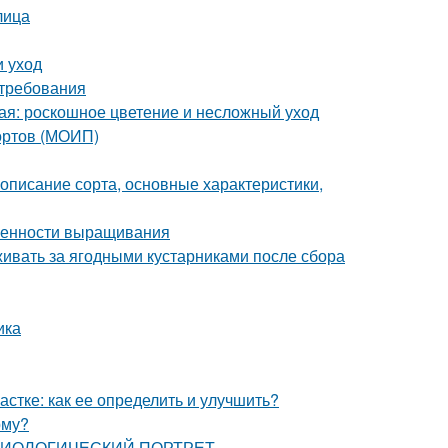
лица
и уход
 требования
ая: роскошное цветение и несложный уход
сортов (МОИП)
описание сорта, основные характеристики,
обенности выращивания
живать за ягодными кустарниками после сбора
ика
частке: как ее определить и улучшить?
рму?
: БИОЛОГИЧЕСКИЙ ПОРТРЕТ