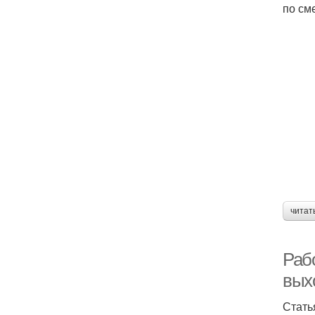
по см
читат
Рабо
вых
Стать