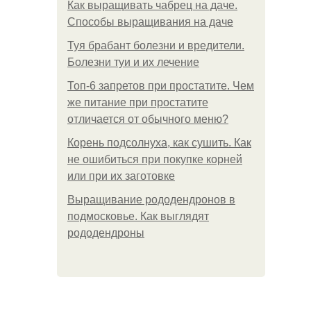
Как выращивать чабрец на даче.
Способы выращивания на даче
Туя брабант болезни и вредители.
Болезни туи и их лечение
Топ-6 запретов при простатите. Чем
же питание при простатите
отличается от обычного меню?
Корень подсолнуха, как сушить. Как
не ошибиться при покупке корней
или при их заготовке
Выращивание рододендронов в
подмосковье. Как выглядят
рододендроны