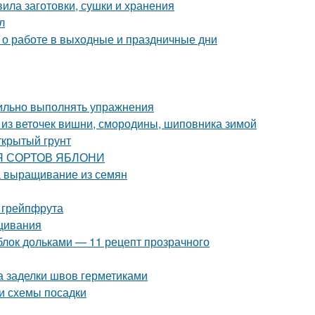
вила заготовки, сушки и хранения
л
с о работе в выходные и праздничные дни
вильно выполнять упражнения
аи из веточек вишни, смородины, шиповника зимой
ткрытый грунт
ИЯ СОРТОВ ЯБЛОНИ
а выращивание из семян
 грейпфрута
ащивания
блок дольками — 11 рецепт прозрачного
а заделки швов герметиками
и схемы посадки