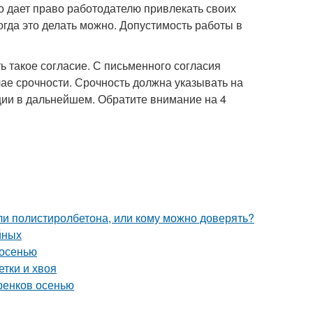
во дает право работодателю привлекать своих
когда это делать можно. Допустимость работы в
ь такое согласие. С письменного согласия
чае срочности. Срочность должна указывать на
ции в дальнейшем. Обратите внимание на 4
ли полистиролбетона, или кому можно доверять?
йных
 осенью
етки и хвоя
ренков осенью