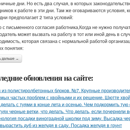
ничные дни. Но есть два случая, в которых законодательст
дников к работе в эти дни. Там же оговариваются условия, 
 дни предполагает 2 типа условий:
о с письменного согласия работника,Когда не нужно получат
одатель может вызвать на работу в тот или иной день в слу
одимость, которая связана с нормальной работой организа
х понятия:
ь дальше →
ледние обновления на сайте:
 из полистиролбетонных блоков. №7. Крупные производите
амых частых проблем с хвойными и их решение. Шютте хво
 делать с туями в конце лета и осенью. Чем подкормить тую
туях черные ветки, что делать. Что делать, если почернели в
нология посадки виноградной школки под зиму. Высадка че
 вырастить дуб из желудя в саду. Посадка желудя в грунт