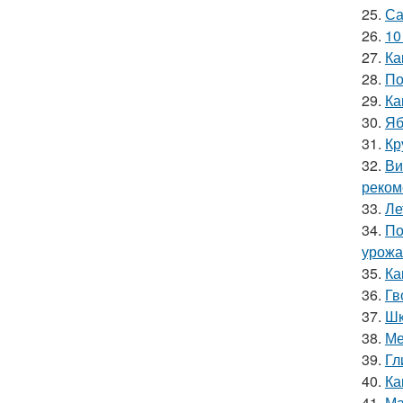
25.
Са
26.
10
27.
Ка
28.
По
29.
Ка
30.
Яб
31.
Кр
32.
Ви
реком
33.
Ле
34.
По
урожа
35.
Ка
36.
Гв
37.
Шк
38.
Ме
39.
Гл
40.
Ка
41.
Ма