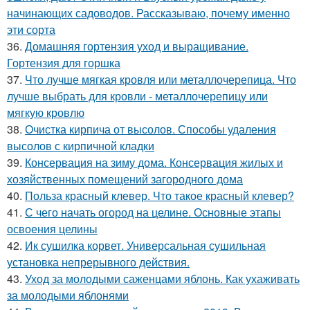
начинающих садоводов. Рассказываю, почему именно
эти сорта
36.
Домашняя гортензия уход и выращивание.
Гортензия для горшка
37.
Что лучше мягкая кровля или металлочерепица. Что
лучше выбрать для кровли - металлочерепицу или
мягкую кровлю
38.
Очистка кирпича от высолов. Способы удаления
высолов с кирпичной кладки
39.
Консервация на зиму дома. Консервация жилых и
хозяйственных помещений загородного дома
40.
Польза красный клевер. Что такое красный клевер?
41.
С чего начать огород на целине. Основные этапы
освоения целины
42.
Ик сушилка корвет. Универсальная сушильная
установка непрерывного действия.
43.
Уход за молодыми саженцами яблонь. Как ухаживать
за молодыми яблонями