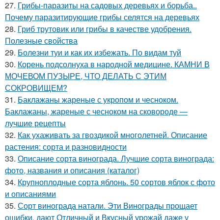
27.
Грибы-паразиты на садовых деревьях и борьба..
Почему паразитирующие грибы селятся на деревьях
28.
Гриб трутовик или грибы в качестве удобрения.
Полезные свойства
29.
Болезни туи и как их избежать. По видам туй
30.
Корень подсолнуха в народной медицине. КАМНИ В
МОЧЕВОМ ПУЗЫРЕ, ЧТО ДЕЛАТЬ С ЭТИМ
СОКРОВИЩЕМ?
31.
Баклажаны жареные с укропом и чесноком.
Баклажаны, жареные с чесноком на сковороде —
лучшие рецепты
32.
Как ухаживать за гвоздикой многолетней. Описание
растения: сорта и разновидности
33.
Описание сорта винограда. Лучшие сорта винограда:
фото, названия и описания (каталог)
34.
Крупноплодные сорта яблонь. 50 сортов яблок с фото
и описаниями
35.
Сорт винограда натали. Эти Винограды прощает
ошибки, дают Отличный и Вкусный урожай даже у