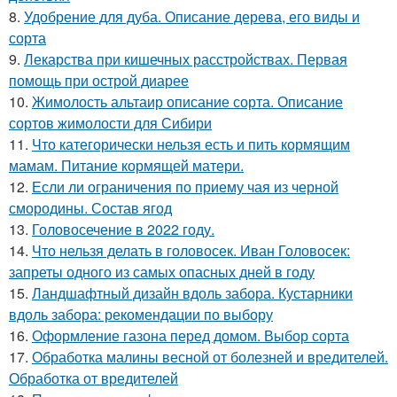
8.
Удобрение для дуба. Описание дерева, его виды и
сорта
9.
Лекарства при кишечных расстройствах. Первая
помощь при острой диарее
10.
Жимолость альтаир описание сорта. Описание
сортов жимолости для Сибири
11.
Что категорически нельзя есть и пить кормящим
мамам. Питание кормящей матери.
12.
Если ли ограничения по приему чая из черной
смородины. Состав ягод
13.
Головосечение в 2022 году.
14.
Что нельзя делать в головосек. Иван Головосек:
запреты одного из самых опасных дней в году
15.
Ландшафтный дизайн вдоль забора. Кустарники
вдоль забора: рекомендации по выбору
16.
Оформление газона перед домом. Выбор сорта
17.
Обработка малины весной от болезней и вредителей.
Обработка от вредителей