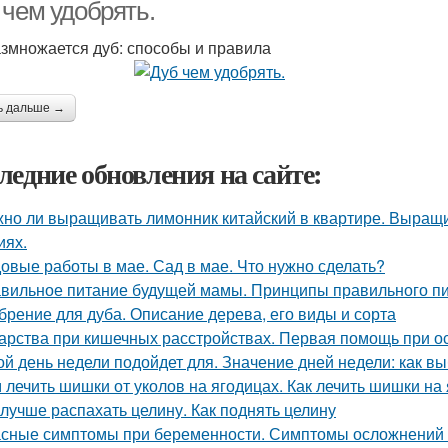
 чем удобрять.
азмножается дуб: способы и правила
ь дальше →
ледние обновления на сайте:
но ли выращивать лимонник китайский в квартире. Выращ
иях.
овые работы в мае. Сад в мае. Что нужно сделать?
вильное питание будущей мамы. Принципы правильного п
брение для дуба. Описание дерева, его виды и сорта
арства при кишечных расстройствах. Первая помощь при о
ой день недели подойдет для. Значение дней недели: как в
 лечить шишки от уколов на ягодицах. Как лечить шишки на
 лучше распахать целину. Как поднять целину
сные симптомы при беременности. Симптомы осложнений