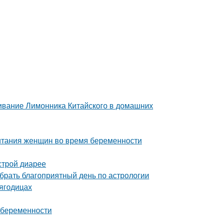
ивание Лимонника Китайского в домашних
итания женщин во время беременности
строй диарее
ыбрать благоприятный день по астрологии
 ягодицах
 беременности