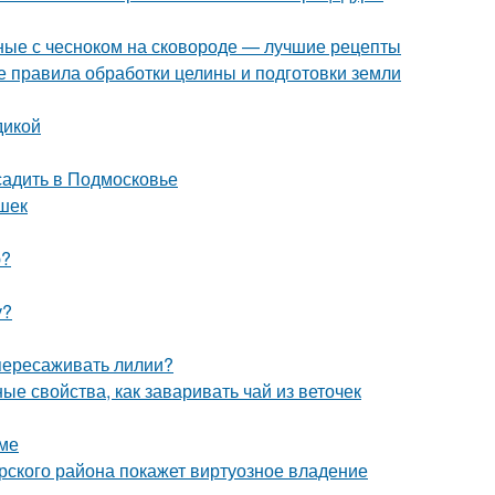
ные с чесноком на сковороде — лучшие рецепты
 правила обработки целины и подготовки земли
дикой
садить в Подмосковье
ешек
ю?
у?
 пересаживать лилии?
е свойства, как заваривать чай из веточек
име
рского района покажет виртуозное владение