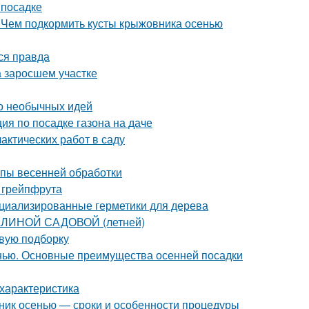
 посадке
 Чем подкормить кусты крыжовника осенью
ся правда
на заросшем участке
ото необычных идей
ия по посадке газона на даче
актических работ в саду
апы весенней обработки
 грейпфрута
ециализированные герметики для дерева
АЛИНОЙ САДОВОЙ (летней)
овую подборку
нью. Основные преимущества осенней посадки
характеристика
нник осенью — сроки и особенности процедуры