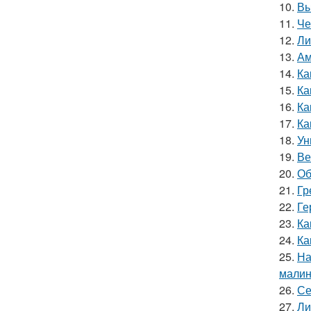
10.
Вы
11.
Че
12.
Ли
13.
Ам
14.
Ка
15.
Ка
16.
Ка
17.
Ка
18.
Ун
19.
Ве
20.
Об
21.
Гр
22.
Ге
23.
Ка
24.
Ка
25.
На
мали
26.
Се
27.
Ли