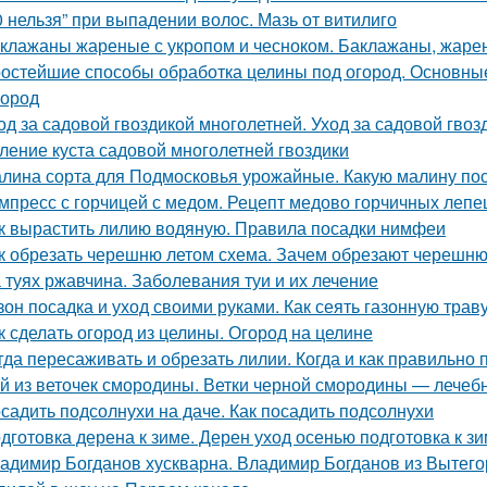
0 нельзя” при выпадении волос. Мазь от витилиго
клажаны жареные с укропом и чесноком. Баклажаны, жаре
остейшие способы обработка целины под огород. Основные
город
од за садовой гвоздикой многолетней. Уход за садовой гвоз
ление куста садовой многолетней гвоздики
лина сорта для Подмосковья урожайные. Какую малину по
мпресс с горчицей с медом. Рецепт медово горчичных леп
к вырастить лилию водяную. Правила посадки нимфеи
к обрезать черешню летом схема. Зачем обрезают черешн
 туях ржавчина. Заболевания туи и их лечение
зон посадка и уход своими руками. Как сеять газонную трав
к сделать огород из целины. Огород на целине
гда пересаживать и обрезать лилии. Когда и как правильно
й из веточек смородины. Ветки черной смородины — лечебны
садить подсолнухи на даче. Как посадить подсолнухи
дготовка дерена к зиме. Дерен уход осенью подготовка к з
адимир Богданов хускварна. Владимир Богданов из Вытего