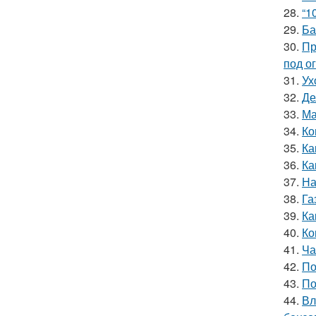
28.
“1
29.
Ба
30.
Пр
под о
31.
Ух
32.
Де
33.
Ма
34.
Ко
35.
Ка
36.
Ка
37.
На
38.
Га
39.
Ка
40.
Ко
41.
Ча
42.
По
43.
По
44.
Вл