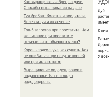
Удо
Как выращивать чабрец на даче.
Способы выращивания на даче
Дуб —
расте
Туя брабант болезни и вредители.
имеет
Болезни туи и их лечение
К ним
Топ-6 запретов при простатите. Чем
же питание при простатите
Разме
отличается от обычного меню?
Дерев
перис
Корень подсолнуха, как сушить. Как
У все
не ошибиться при покупке корней
или при их заготовке
Выращивание рододендронов в
подмосковье. Как выглядят
рододендроны