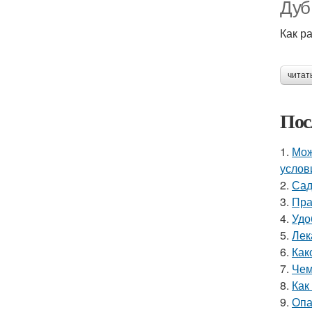
Дуб
Как р
читат
Пос
1.
Мож
услов
2.
Сад
3.
Пра
4.
Удо
5.
Лек
6.
Как
7.
Чем
8.
Как
9.
Опа