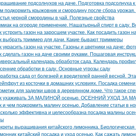
ращивание подсолнухов на даче. Подготовка подсолнуха к
м подкормить крыжовник и смородину после сбора урожая.
стья черной смородины в чай. Полезные свойства
миак на огороде применение. Нашатырный спирт в саду. В
к устроить газон на заросшем участке. Как посадить газон 
к выбрать триммер для дачи. Какие бывают триммеры
к украсить газон на участке. Газоны и цветники на даче: ф
к сделать газон на даче своими руками. Пошаговая инструкц
иверсальный календарь обработок сада. Календарь профил
сенние обработки в саду. Основные угрозы саду
работка сада от болезней и вредителей ранней весной. Эт
ейпфрут из косточки в домашних условиях. Посадка семени
рметик для заделки швов в деревянном доме. Что такое сп
к ухаживать ЗА МАЛИНОЙ осенью. ОСЕННИЙ УХОД ЗА М
к и чем подкормить малину осенью. Добавление статьи в н
сколько эффективна и целесообразна посадка малины осе
ны
креты выращивания китайского лимонника. Биологическая 
монник китайский посадка и уход осенью. Как сажать лимо