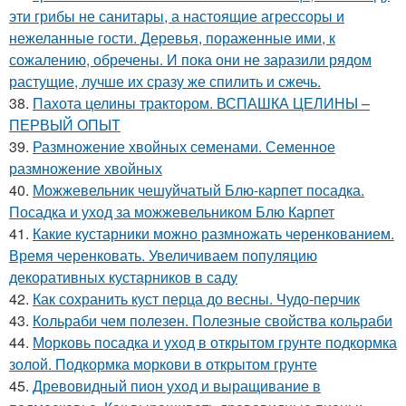
эти грибы не санитары, а настоящие агрессоры и
нежеланные гости. Деревья, пораженные ими, к
сожалению, обречены. И пока они не заразили рядом
растущие, лучше их сразу же спилить и сжечь.
38.
Пахота целины трактором. ВСПАШКА ЦЕЛИНЫ –
ПЕРВЫЙ ОПЫТ
39.
Размножение хвойных семенами. Семенное
размножение хвойных
40.
Можжевельник чешуйчатый Блю-карпет посадка.
Посадка и уход за можжевельником Блю Карпет
41.
Какие кустарники можно размножать черенкованием.
Время черенковать. Увеличиваем популяцию
декоративных кустарников в саду
42.
Как сохранить куст перца до весны. Чудо-перчик
43.
Кольраби чем полезен. Полезные свойства кольраби
44.
Морковь посадка и уход в открытом грунте подкормка
золой. Подкормка моркови в открытом грунте
45.
Древовидный пион уход и выращивание в