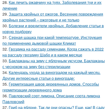
28.
Как лечить ржавчину на туях. Заболевания туи и их
лечение
29.
Защита хвойных от ожогов. Весенние повреждения
хвойных растений – ожоговые и не только
30.
Болезни и вредители хвойных. Добавление статьи в
новую подборку
31.
Серная шашка при какой температуре. Инструкция
по применению дымовой шашки Климат
32.
Гвоздика на рассаду семенами. Когда сажать в 2022
на рассаду гвоздику Шабо и в каком месяце
33.
Баклажаны на зиму с яблочным уксусом. Баклажаны
с чесноком на зиму без стерилизации
34.
Календарь ухода за виноградом на каждый месяц.
Другие интересные статьи о винограде:
35.
Герметизация швов деревянных домов. Способы
герметизации деревянного дома
36.
Павловский сорт лимона. Описание сорта лимона
Павловский
37.
Гриб на яблоне. Так ли они опасны? Еще, как! В саду