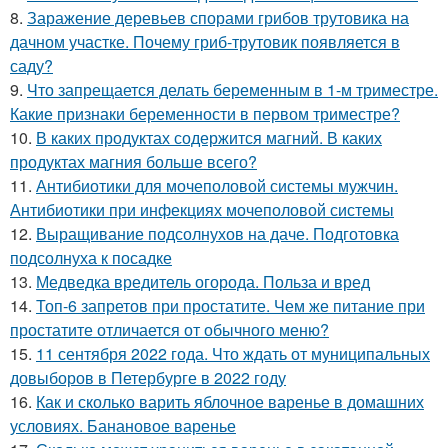
8.
Заражение деревьев спорами грибов трутовика на
дачном участке. Почему гриб-трутовик появляется в
саду?
9.
Что запрещается делать беременным в 1-м триместре.
Какие признаки беременности в первом триместре?
10.
В каких продуктах содержится магний. В каких
продуктах магния больше всего?
11.
Антибиотики для мочеполовой системы мужчин.
Антибиотики при инфекциях мочеполовой системы
12.
Выращивание подсолнухов на даче. Подготовка
подсолнуха к посадке
13.
Медведка вредитель огорода. Польза и вред
14.
Топ-6 запретов при простатите. Чем же питание при
простатите отличается от обычного меню?
15.
11 сентября 2022 года. Что ждать от муниципальных
довыборов в Петербурге в 2022 году
16.
Как и сколько варить яблочное варенье в домашних
условиях. Банановое варенье