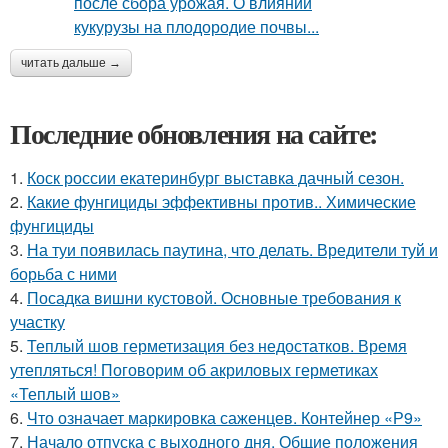
читать дальше →
Последние обновления на сайте:
1.
Коск россии екатеринбург выставка дачный сезон.
2.
Какие фунгициды эффективны против.. Химические
фунгициды
3.
На туи появилась паутина, что делать. Вредители туй и
борьба с ними
4.
Посадка вишни кустовой. Основные требования к
участку
5.
Теплый шов герметизация без недостатков. Время
утепляться! Поговорим об акриловых герметиках
«Теплый шов»
6.
Что означает маркировка саженцев. Контейнер «Р9»
7.
Начало отпуска с выходного дня. Общие положения