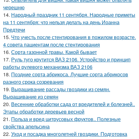
черешню
14.
Народный праздник 11 сентября. Народные приметы
на 11 сентября: что нельзя делать на день Иоанна
Предтечи
15.
Что учесть после стентирования в пожилом возрасте.
4 совета пациентам после стентирования
16.
Сорта газонной травы. Какой бывает
17.
Руль туго крутится ВАЗ 2106. Устройство и принцип
работы рулевого механизма ВАЗ 2106
18.
Поздние сорта абрикоса. Лучшие сорта абрикосов
разного срока созревания
19.
Выращивание рассады гвоздики из семян.
Выращивание из семян
20.
Весенние обработки сада от вредителей и болезней..
Этапы обработки деревьев весной
21.
Польза и вред цитрусовых фруктов.. Полезные
свойства апельсина
22.
Уход и посадка многолетней гвоздики. Подготовка