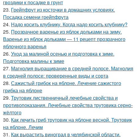
гвоздики к посадке в грунт
23.
Грейпфрут из косточки в домашних условиях.
Посадка семени грейпфрута
24.
Надо косить клубнику. Когда надо косить клубнику?
25.
Прозрачное варенье из яблок дольками на зиму.
Варенье из яблок дольками — 11 рецепт прозрачного
яблочного варенья
26.
Уход за малиной осенью и подготовка к зиме.
Подготовка малины к зиме
27.
Магнолия выращивание в средней полосе. Магнолия
в средней полосе: проверенные виды и сорта
28.
Сажистый грибок на яблоне. Лечение сажистого
грибка на яблоне
29.
Трутовик лиственничный лечебные свойства и
противопоказания. Лечебные свойства трутовика серно-
жёлтого
30.
Как лечить гриб трутовик на яблоне весной. Трутовик
на яблоне. Лечим
31.
Как вырастить виноград в челябинской области.