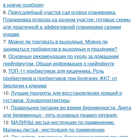
в новую подборку
6.
Приусадебный участок сад огород планировка.
Планировка огорода на дачном участке: готовые схемы
для практичной и эффективной планировки своими
руками
7.
Можно ли торговать в выходные. Можно ли
заниматься трейдингом в выходные и праздники?
8.
Основные рекомендации по уходу за домашним
грейпфрутом. Общая информация о грейпфруте
9.
ТОП-11 пребиотиков для кишечника. Роль
пробиотиков и пребиотиков при болезнях ЖКТ: от
биологии к клинике
10.
Лучшие продукты для восстановления хрящей и
суставов. Хондропротекторы
11.
Правильное питание во время беременности. Диета
для беременных - пять основных правил питания:
12.
МАЛИНЫ листья инструкция по применению.
Малины листья : инструкция по применению
13.
Опылитель для вишни. Какая вишня может опылять