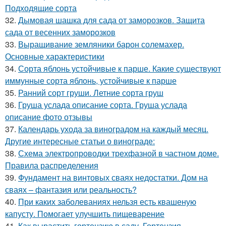
Подходящие сорта
32.
Дымовая шашка для сада от заморозков. Защита
сада от весенних заморозков
33.
Выращивание земляники барон солемахер.
Основные характеристики
34.
Сорта яблонь устойчивые к парше. Какие существуют
иммунные сорта яблонь, устойчивые к парше
35.
Ранний сорт груши. Летние сорта груш
36.
Груша услада описание сорта. Груша услада
описание фото отзывы
37.
Календарь ухода за виноградом на каждый месяц.
Другие интересные статьи о винограде:
38.
Схема электропроводки трехфазной в частном доме.
Правила распределения
39.
Фундамент на винтовых сваях недостатки. Дом на
сваях – фантазия или реальность?
40.
При каких заболеваниях нельзя есть квашеную
капусту. Помогает улучшить пищеварение
41.
Как вырастить гортензию в саду. Гортензия -