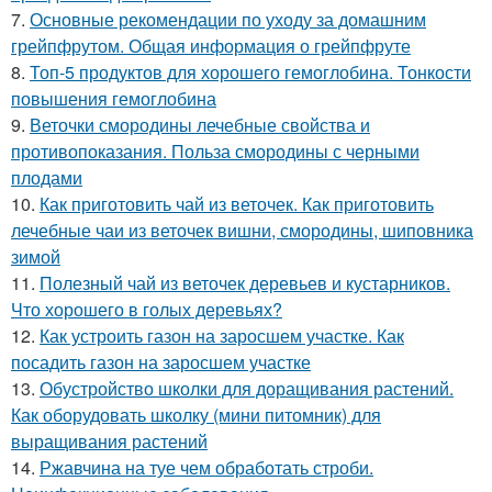
7.
Основные рекомендации по уходу за домашним
грейпфрутом. Общая информация о грейпфруте
8.
Топ-5 продуктов для хорошего гемоглобина. Тонкости
повышения гемоглобина
9.
Веточки смородины лечебные свойства и
противопоказания. Польза смородины с черными
плодами
10.
Как приготовить чай из веточек. Как приготовить
лечебные чаи из веточек вишни, смородины, шиповника
зимой
11.
Полезный чай из веточек деревьев и кустарников.
Что хорошего в голых деревьях?
12.
Как устроить газон на заросшем участке. Как
посадить газон на заросшем участке
13.
Обустройство школки для доращивания растений.
Как оборудовать школку (мини питомник) для
выращивания растений
14.
Ржавчина на туе чем обработать строби.