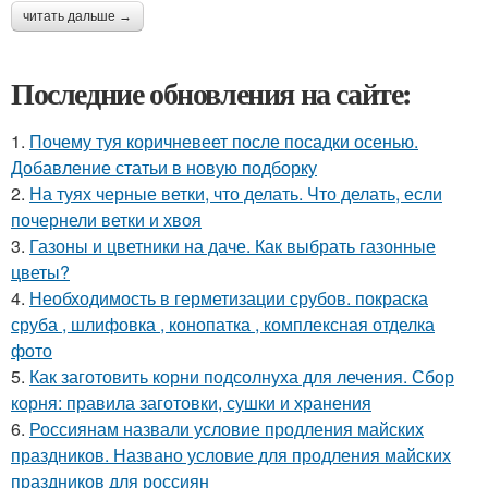
читать дальше →
Последние обновления на сайте:
1.
Почему туя коричневеет после посадки осенью.
Добавление статьи в новую подборку
2.
На туях черные ветки, что делать. Что делать, если
почернели ветки и хвоя
3.
Газоны и цветники на даче. Как выбрать газонные
цветы?
4.
Необходимость в герметизации срубов. покраска
сруба , шлифовка , конопатка , комплексная отделка
фото
5.
Как заготовить корни подсолнуха для лечения. Сбор
корня: правила заготовки, сушки и хранения
6.
Россиянам назвали условие продления майских
праздников. Названо условие для продления майских
праздников для россиян