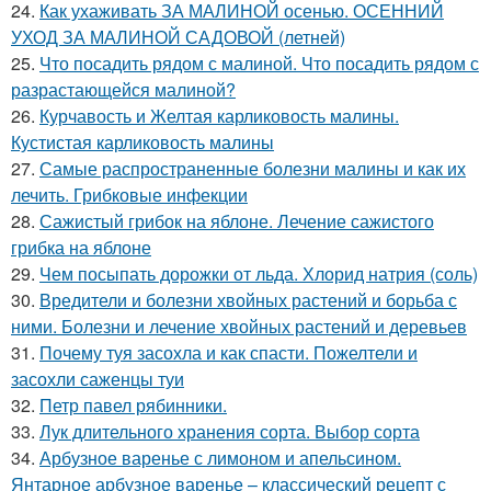
24.
Как ухаживать ЗА МАЛИНОЙ осенью. ОСЕННИЙ
УХОД ЗА МАЛИНОЙ САДОВОЙ (летней)
25.
Что посадить рядом с малиной. Что посадить рядом с
разрастающейся малиной?
26.
Курчавость и Желтая карликовость малины.
Кустистая карликовость малины
27.
Самые распространенные болезни малины и как их
лечить. Грибковые инфекции
28.
Сажистый грибок на яблоне. Лечение сажистого
грибка на яблоне
29.
Чем посыпать дорожки от льда. Хлорид натрия (соль)
30.
Вредители и болезни хвойных растений и борьба с
ними. Болезни и лечение хвойных растений и деревьев
31.
Почему туя засохла и как спасти. Пожелтели и
засохли саженцы туи
32.
Петр павел рябинники.
33.
Лук длительного хранения сорта. Выбор сорта
34.
Арбузное варенье с лимоном и апельсином.
Янтарное арбузное варенье – классический рецепт с