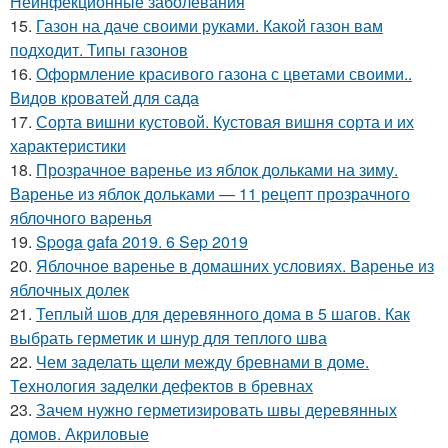
Неинфекционные заболевания
15.
Газон на даче своими руками. Какой газон вам
подходит. Типы газонов
16.
Оформление красивого газона с цветами своими..
Видов кроватей для сада
17.
Сорта вишни кустовой. Кустовая вишня сорта и их
характеристики
18.
Прозрачное варенье из яблок дольками на зиму.
Варенье из яблок дольками — 11 рецепт прозрачного
яблочного варенья
19.
Spoga gafa 2019. 6 Sep 2019
20.
Яблочное варенье в домашних условиях. Варенье из
яблочных долек
21.
Теплый шов для деревянного дома в 5 шагов. Как
выбрать герметик и шнур для теплого шва
22.
Чем заделать щели между бревнами в доме.
Технология заделки дефектов в бревнах
23.
Зачем нужно герметизировать швы деревянных
домов. Акриловые