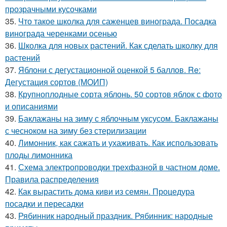
прозрачными кусочками
35.
Что такое школка для саженцев винограда. Посадка
винограда черенками осенью
36.
Школка для новых растений. Как сделать школку для
растений
37.
Яблони с дегустационной оценкой 5 баллов. Re:
Дегустация сортов (МОИП)
38.
Крупноплодные сорта яблонь. 50 сортов яблок с фото
и описаниями
39.
Баклажаны на зиму с яблочным уксусом. Баклажаны
с чесноком на зиму без стерилизации
40.
Лимонник, как сажать и ухаживать. Как использовать
плоды лимонника
41.
Схема электропроводки трехфазной в частном доме.
Правила распределения
42.
Как вырастить дома киви из семян. Процедура
посадки и пересадки
43.
Рябинник народный праздник. Рябинник: народные