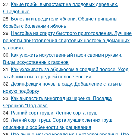
27.
Какие грибы вырастают на плодовых деревьях.
Съедобные
28.
Болезни и вредители яблони. Общие принципы
борьбы с болезнями яблонь
29.
Настойка на спирту быстрого приготовления. Лучшие
рецепты приготовления спиртовых настоек в домашних
условиях
30.
Как уложить искусственный газон своими руками.
Виды искусственных газонов
31.
Как ухаживать за абрикосом в средней полосе. Уход
за абрикосом в средней полосе России
32.
Дезинфекция почвы в саду. Добавление статьи в
новую подборку
33.
Как вырастить виноград из черенка. Посадка
черенков "Под лом"
34.
Ранний сорт груши. Летние сорта груш
35.
Летний сорт груш. Сорта лучших летних груш:
описание и особенности выращивания
36.
Что лучше мягкая кровля или металлочерепица. Что