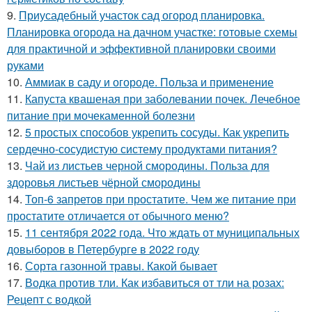
9.
Приусадебный участок сад огород планировка.
Планировка огорода на дачном участке: готовые схемы
для практичной и эффективной планировки своими
руками
10.
Аммиак в саду и огороде. Польза и применение
11.
Капуста квашеная при заболевании почек. Лечебное
питание при мочекаменной болезни
12.
5 простых способов укрепить сосуды. Как укрепить
сердечно-сосудистую систему продуктами питания?
13.
Чай из листьев черной смородины. Польза для
здоровья листьев чёрной смородины
14.
Топ-6 запретов при простатите. Чем же питание при
простатите отличается от обычного меню?
15.
11 сентября 2022 года. Что ждать от муниципальных
довыборов в Петербурге в 2022 году
16.
Сорта газонной травы. Какой бывает
17.
Водка против тли. Как избавиться от тли на розах:
Рецепт с водкой