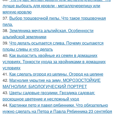
лучше выбрать для кровли - металлочерепицу или
мягкую кровлю
37.
Выбор торцовочной пилы. Что такое торцовочная
пила.
38.
Земляника мечта альпийская. Особенности
альпийской земляники
39.
Что делать осыпается слива. Почему осыпаются
плоды сливы и что делать
40.
Как вырастить хвойные из семян в домашних
условиях. Тонкости ухода за хвойниками в домашних
условиях
41.
Как сделать огород из целины. Огород на целине
42.
Магнолия укрытие на зиму. МОРОЗОСТОЙКИЕ
МАГНОЛИИ: БИОЛОГИЧЕСКИЙ ПОРТРЕТ
43.
Цветы садовые гвоздики. Гвоздика садовая:
роскошное цветение и несложный уход
44.
Картинки петр и павел рябинники. Что обязательно
нужно сделать на Петра и Павла Рябинника 23 сентября