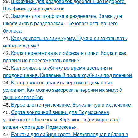
39.
Шкафчики для раздевалок деревянные недорого.
Шкафчики для раздевалок
40.
Замочек для шкафчика в раздевалке. Замки для
шкафчиков в раздевалках – безопасность вашего
бизнеса
41.
Как укрывать на зиму хурму. Нужно ли закапывать
инжир и хурму?
42.
Когда пересаживать и обрезать лилии. Когда и как
правильно пересаживать лилии?
43.
Как поливать клубнику во время цветения и
плодоношения. Капельный полив клубники под пленкой
44.
Как правильно хранить персики в домашних
условиях. Как можно заморозить персики на зиму: 8
лучших способов
45.
Бурое шютте туи лечение. Болезни туи и их лечение
46.
Сорта войлочной вишни для Подмосковья
устойчивые к болезням. Карликовая (низкорослая)
вишня - сорта для Подмосковья
47.
Ранетки для сибири сорта. Мелкоплодная яблоня в