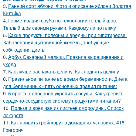
3.
Ранний сорт яблони. Фото и описание яблони Золотая
Китайка
4.
Герметизация сруба по технологии теплый шов.
Теплый шов своими руками. Каждому ли по плечу
5.
Какие продукты полезны и вредны при гипотиреозе.
Заболевания щитовидной железы, требующие
соблюдения диеты
6.
Арбуз Сахарный малыш. Правила выращивания и
ухода
7.
Как лучше распахать целину. Как поднять целину
8.
Правильное питание во время беременности. Диета
для беременных - пять основных правил питания:
9.
5 простых способов укрепить сосуды. Как укрепить
сердечно-сосудистую систему продуктами питания?
10.
Польза и вред чая из листьев смородины. Список
лекарств
11.
Как привить грейпфрут в домашних условиях. #15
Григорич