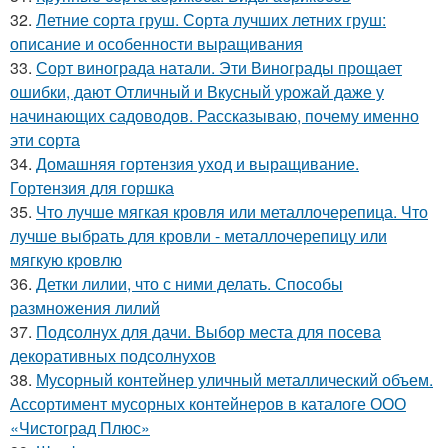
32.
Летние сорта груш. Сорта лучших летних груш:
описание и особенности выращивания
33.
Сорт винограда натали. Эти Винограды прощает
ошибки, дают Отличный и Вкусный урожай даже у
начинающих садоводов. Рассказываю, почему именно
эти сорта
34.
Домашняя гортензия уход и выращивание.
Гортензия для горшка
35.
Что лучше мягкая кровля или металлочерепица. Что
лучше выбрать для кровли - металлочерепицу или
мягкую кровлю
36.
Детки лилии, что с ними делать. Способы
размножения лилий
37.
Подсолнух для дачи. Выбор места для посева
декоративных подсолнухов
38.
Мусорный контейнер уличный металлический объем.
Ассортимент мусорных контейнеров в каталоге ООО
«Чистоград Плюс»