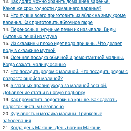
12.
Как долго можно хранить домашнее варенье.
Каков же срок годности домашнего варенья?
13.
Что лучше всего приготовить из яблок на зиму кроме
варенья. Как приготовить яблочное пюре
14.
Переносные чугунные печки их называли. Виды
бытовых печей из чугуна
15.
Из скважины плохо идет вода причины. Что делает
воду в скважине мутной
16.
Осенняя посадка обычной и ремонтантной малины.
Когда сажать малину осенью
17.
Что посадить рядом с малиной. Что посадить рядом с
разрастающейся малиной?
18.
5 главных правил ухода за малиной весной.
Добавление статьи в новую подборку
19.
Как прочистить водостоки на крыше. Как сделать
водосток чистым безопасно
20.
Курчавость и мозаика малины. Грибковые
заболевания
21.
Когда день Макоши. День богини Макоши