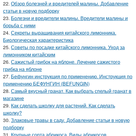
22.
Обзор болезней и вредителей малины. Добавление
статьи в новую подборку
23.
Болезни и вредители малины. Вредители малины и
борьба с ними
24.
Секреты выращивания китайского лимонника.
Биологическая характеристика
25.
Советы по посадке китайского лимонника. Уход за
лимонником китайским
26.
Сажистый грибок на яблоне. Лечение сажистого
грибка на яблоне
27.
Бефунгин инструкция по применению. Инструкция по
применению БЕФУНГИН (BEFUNGIN)
28.
Самый вкусный гранат. Как выбрать спелый гранат в
магазине
29.
Как сделать школку для растений. Как сделать
школку?
30.
Злаковые травы в саду. Добавление статьи в новую
подборку
31.
Крупные сорта абрикоса. Виды абрикосов