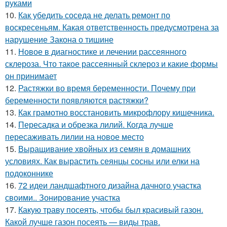
руками
10.
Как убедить соседа не делать ремонт по
воскресеньям. Какая ответственность предусмотрена за
нарушение Закона о тишине
11.
Новое в диагностике и лечении рассеянного
склероза. Что такое рассеянный склероз и какие формы
он принимает
12.
Растяжки во время беременности. Почему при
беременности появляются растяжки?
13.
Как грамотно восстановить микрофлору кишечника.
14.
Пересадка и обрезка лилий. Когда лучше
пересаживать лилии на новое место
15.
Выращивание хвойных из семян в домашних
условиях. Как вырастить сеянцы сосны или елки на
подоконнике
16.
72 идеи ландшафтного дизайна дачного участка
своими.. Зонирование участка
17.
Какую траву посеять, чтобы был красивый газон.
Какой лучше газон посеять — виды трав.