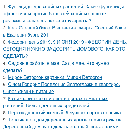
1.
Фунгициды для хвойных растений. Какие фунгициды
эффективны против болезней хвойных: шютте,
ржавчины, альтернариоза и фузариоза?
2.
Коск Осенний блюз. Выставка-ярмарка Осенний блюз
в Екатеринбурге 2011
3.
Федорин день 2019. 9 ИЮНЯ 2019 - ФЕДОРИН ДЕНЬ.
СЕГОДНЯ НУЖНО ЗАДОБРИТЬ ДОМОВОГО, КАК ЭТО
СДЕЛАТЬ?
4.
Садовые работы в мае. Сад в мае. Что нужно
сделать?
5.
Мирон Ветрогон картинки. Мирон Ветрогон
6.
О чем Говорит Появления Златоглазки в квартире.
Образ жизни и питание
7.
Как избавиться от мошек в цветах комнатных
растений. Виды цветочных вредителей
8.
Персик донецкий желтый. 5 лучших сортов персика
9.
Теплый шов для деревянных домов своими руками.
Деревянный дом: как сделать «теплый шов» своими