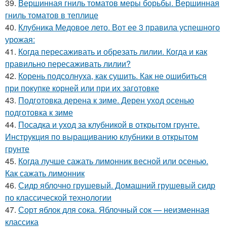
39.
Вершинная гниль томатов меры борьбы. Вершинная
гниль томатов в теплице
40.
Клубника Медовое лето. Вот ее 3 правила успешного
урожая:
41.
Когда пересаживать и обрезать лилии. Когда и как
правильно пересаживать лилии?
42.
Корень подсолнуха, как сушить. Как не ошибиться
при покупке корней или при их заготовке
43.
Подготовка дерена к зиме. Дерен уход осенью
подготовка к зиме
44.
Посадка и уход за клубникой в открытом грунте.
Инструкция по выращиванию клубники в открытом
грунте
45.
Когда лучше сажать лимонник весной или осенью.
Как сажать лимонник
46.
Сидр яблочно грушевый. Домашний грушевый сидр
по классической технологии
47.
Сорт яблок для сока. Яблочный сок — неизменная
классика