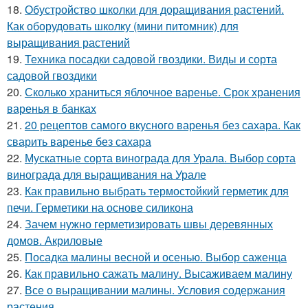
18.
Обустройство школки для доращивания растений.
Как оборудовать школку (мини питомник) для
выращивания растений
19.
Техника посадки садовой гвоздики. Виды и сорта
садовой гвоздики
20.
Сколько храниться яблочное варенье. Срок хранения
варенья в банках
21.
20 рецептов самого вкусного варенья без сахара. Как
сварить варенье без сахара
22.
Мускатные сорта винограда для Урала. Выбор сорта
винограда для выращивания на Урале
23.
Как правильно выбрать термостойкий герметик для
печи. Герметики на основе силикона
24.
Зачем нужно герметизировать швы деревянных
домов. Акриловые
25.
Посадка малины весной и осенью. Выбор саженца
26.
Как правильно сажать малину. Высаживаем малину
27.
Все о выращивании малины. Условия содержания
растения