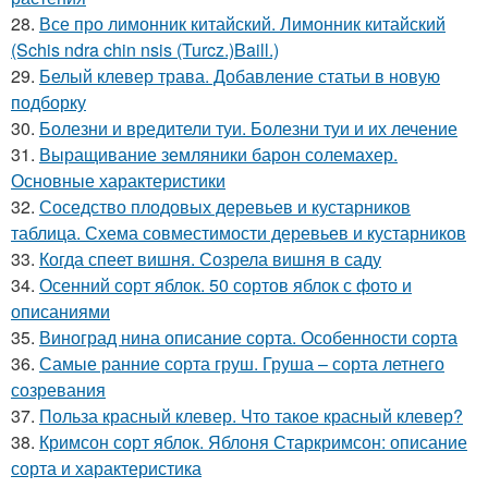
28.
Все про лимонник китайский. Лимонник китайский
(Schis ndra chin nsis (Turcz.)Baill.)
29.
Белый клевер трава. Добавление статьи в новую
подборку
30.
Болезни и вредители туи. Болезни туи и их лечение
31.
Выращивание земляники барон солемахер.
Основные характеристики
32.
Соседство плодовых деревьев и кустарников
таблица. Схема совместимости деревьев и кустарников
33.
Когда спеет вишня. Созрела вишня в саду
34.
Осенний сорт яблок. 50 сортов яблок с фото и
описаниями
35.
Виноград нина описание сорта. Особенности сорта
36.
Самые ранние сорта груш. Груша – сорта летнего
созревания
37.
Польза красный клевер. Что такое красный клевер?
38.
Кримсон сорт яблок. Яблоня Старкримсон: описание
сорта и характеристика