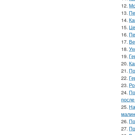
12.
Мо
13.
Пе
14.
Ка
15.
Це
16.
Пе
17.
Ве
18.
Ух
19.
Ге
20.
Ка
21.
По
22.
Ге
23.
Ро
24.
По
после
25.
На
мали
26.
По
27.
По