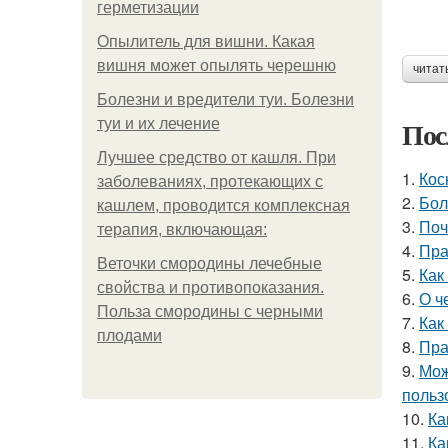
герметизации
Опылитель для вишни. Какая
вишня может опылять черешню
читат
Болезни и вредители туи. Болезни
Пос
туи и их лечение
Лучшее средство от кашля. При
1.
Кос
заболеваниях, протекающих с
2.
Бол
кашлем, проводится комплексная
3.
Поч
терапия, включающая:
4.
Пра
Веточки смородины лечебные
5.
Как
свойства и противопоказания.
6.
О ч
Польза смородины с черными
7.
Как
плодами
8.
Пра
9.
Мож
польз
10.
Ка
11.
Ка