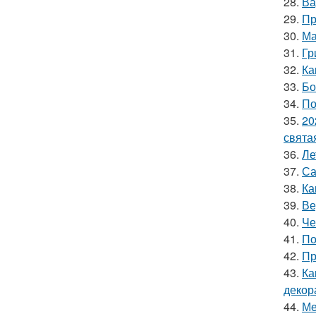
28.
Ва
29.
Пр
30.
Ма
31.
Гр
32.
Ка
33.
Бо
34.
По
35.
20
свята
36.
Ле
37.
Са
38.
Ка
39.
Ве
40.
Че
41.
По
42.
Пр
43.
Ка
декор
44.
Ме