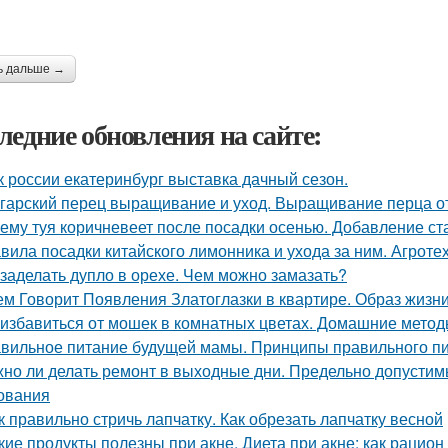
ь дальше →
ледние обновления на сайте:
к россии екатеринбург выставка дачный сезон.
гарский перец выращивание и уход. Выращивание перца о
ему туя коричневеет после посадки осенью. Добавление ст
вила посадки китайского лимонника и ухода за ним. Агрот
 заделать дупло в орехе. Чем можно замазать?
ем Говорит Появления Златоглазки в квартире. Образ жизни
 избавиться от мошек в комнатных цветах. Домашние мето
вильное питание будущей мамы. Принципы правильного п
но ли делать ремонт в выходные дни. Предельно допустим
ования
к правильно стричь лапчатку. Как обрезать лапчатку весной
кие продукты полезны при акне. Диета при акне: как рацион