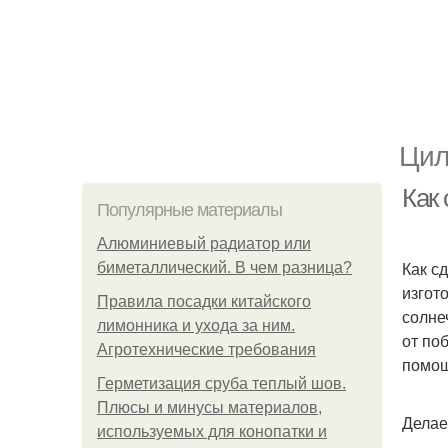
Цил
Как 
Популярные материалы
Алюминиевый радиатор или
Как с
биметаллический. В чем разница?
изгот
Правила посадки китайского
солне
лимонника и ухода за ним.
от по
Агротехнические требования
помо
Герметизация сруба теплый шов.
Плюсы и минусы материалов,
Делае
используемых для конопатки и