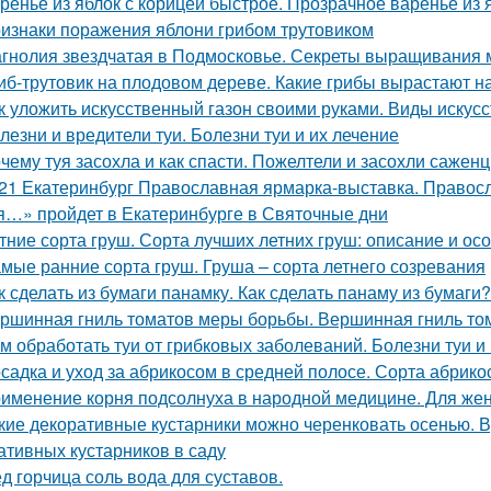
ренье из яблок с корицей быстрое. Прозрачное варенье из
изнаки поражения яблони грибом трутовиком
гнолия звездчатая в Подмосковье. Секреты выращивания 
иб-трутовик на плодовом дереве. Какие грибы вырастают н
к уложить искусственный газон своими руками. Виды искус
лезни и вредители туи. Болезни туи и их лечение
чему туя засохла и как спасти. Пожелтели и засохли саженц
21 Екатеринбург Православная ярмарка-выставка. Правос
я…» пройдет в Екатеринбурге в Святочные дни
тние сорта груш. Сорта лучших летних груш: описание и о
мые ранние сорта груш. Груша – сорта летнего созревания
к сделать из бумаги панамку. Как сделать панаму из бумаги?
ршинная гниль томатов меры борьбы. Вершинная гниль том
м обработать туи от грибковых заболеваний. Болезни туи и
садка и уход за абрикосом в средней полосе. Сорта абрик
именение корня подсолнуха в народной медицине. Для жен
кие декоративные кустарники можно черенковать осенью. 
ативных кустарников в саду
д горчица соль вода для суставов.