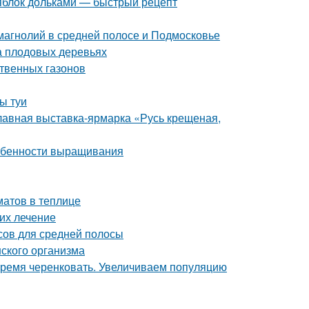
 яблок дольками — быстрый рецепт
магнолий в средней полосе и Подмосковье
а плодовых деревьях
ственных газонов
ы туи
лавная выставка-ярмарка «Русь крещеная,
собенности выращивания
атов в теплице
 их лечение
осов для средней полосы
ского организма
Время черенковать. Увеличиваем популяцию