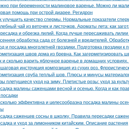
жно при беременности малиновое варенье. Можно ли мали
рвая помощь при острой диарее. Регидрон
к улучшить качество спермы. Нормальные показатели спе
лебный чай из веточек и листочков. Ароматы лета: как заго
ресадка и обрезка лилий. Когда лучше пересаживать лилии
сенняя обработка сада от болезней и вредителей. Обрабо
од и посадка многолетней гвоздики. Подготовка гвоздики к п
рметизация швов дома из бревна. Как загерметизировать 
к и сколько варить яблочное варенье в домашних условиях
шаговая инструкция композиция из сухих роз. Флористичес
рметизация сруба теплый шов. Плюсы и минусы материалов
зы плетущиеся уход на зиму. Плетистые розы: уход за культ
садка малины саженцами весной и осенью. Когда и как прав
 посадки
сколько эффективна и целесообразна посадка малины осе
ны
садка саженцев сосны в школку. Правила пересадки саженц
садка и уход за лимонником китайским. Описание растения