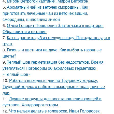
4.
Мирон Ветрогон картинки. Мирон Ветрогон
5.
Ароматный чай из веточек смородины. Как
приготовить лечебные чаи из веточек вишни,
смородины, шиповника зимой
6.
О чем Говорит Появления Златоглазки в квартире.
Образ жизни и питание
7.
Как вырастить дуб из желудя в саду. Посадка желудя в
грунт
8.
Газоны и цветники на даче. Как выбрать газонные
цветы?
9.
Теплый шов герметизация без недостатков. Время
утепляться! Поговорим об акриловых герметиках
«Теплый шов»
10.
Работа в выходные дни по Трудовому кодексу.
Трудовой кодекс о работе в выходные и праздничные
дни
11.
Лучшие продукты для восстановления хрящей и
суставов. Хондропротекторы
12.
Что нельзя делать в головосек. Иван Головосек: