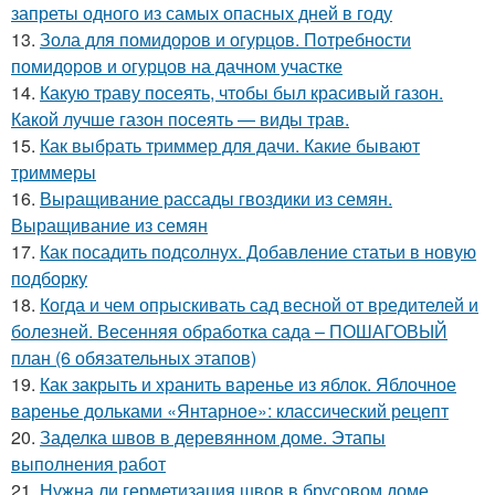
запреты одного из самых опасных дней в году
13.
Зола для помидоров и огурцов. Потребности
помидоров и огурцов на дачном участке
14.
Какую траву посеять, чтобы был красивый газон.
Какой лучше газон посеять — виды трав.
15.
Как выбрать триммер для дачи. Какие бывают
триммеры
16.
Выращивание рассады гвоздики из семян.
Выращивание из семян
17.
Как посадить подсолнух. Добавление статьи в новую
подборку
18.
Когда и чем опрыскивать сад весной от вредителей и
болезней. Весенняя обработка сада – ПОШАГОВЫЙ
план (6 обязательных этапов)
19.
Как закрыть и хранить варенье из яблок. Яблочное
варенье дольками «Янтарное»: классический рецепт
20.
Заделка швов в деревянном доме. Этапы
выполнения работ
21.
Нужна ли герметизация швов в брусовом доме.