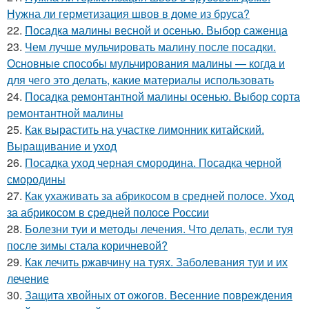
Нужна ли герметизация швов в доме из бруса?
22.
Посадка малины весной и осенью. Выбор саженца
23.
Чем лучше мульчировать малину после посадки.
Основные способы мульчирования малины — когда и
для чего это делать, какие материалы использовать
24.
Посадка ремонтантной малины осенью. Выбор сорта
ремонтантной малины
25.
Как вырастить на участке лимонник китайский.
Выращивание и уход
26.
Посадка уход черная смородина. Посадка черной
смородины
27.
Как ухаживать за абрикосом в средней полосе. Уход
за абрикосом в средней полосе России
28.
Болезни туи и методы лечения. Что делать, если туя
после зимы стала коричневой?
29.
Как лечить ржавчину на туях. Заболевания туи и их
лечение
30.
Защита хвойных от ожогов. Весенние повреждения