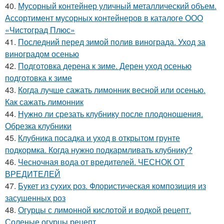
40.
Мусорный контейнер уличный металлический объем.
Ассортимент мусорных контейнеров в каталоге ООО
«Чистоград Плюс»
41.
Последний перед зимой полив винограда. Уход за
виноградом осенью
42.
Подготовка дерена к зиме. Дерен уход осенью
подготовка к зиме
43.
Когда лучше сажать лимонник весной или осенью.
Как сажать лимонник
44.
Нужно ли срезать клубнику после плодоношения.
Обрезка клубники
45.
Клубника посадка и уход в открытом грунте
подкормка. Когда нужно подкармливать клубнику?
46.
Чесночная вода от вредителей. ЧЕСНОК ОТ
ВРЕДИТЕЛЕЙ
47.
Букет из сухих роз. Флористическая композиция из
засушенных роз
48.
Огурцы с лимонной кислотой и водкой рецепт.
Соленые огурцы рецепт