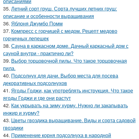
описаниями
35.
Летний сорт груш. Сорта лучших летних груш:
описание и особенности выращивания
36.
Яблоня Джумбо Помм
37.
Компресс с горчицей с медом. Рецепт медово
горчичных лепешек
38.
Сауна в каркасном доме. Дачный каркасный дом с
сауной внутри - практично ли?
39.
Выбор торцовочной пилы. Что такое торцовочная
пила.
40.
Подсолнух для дачи. Выбор места для посева
декоративных подсолнухов
41.
Ягоды Годжи, как употреблять инструкция. Что такое
ягоды Годжи и где они растут
42.
Как укрывать на зиму хурму. Нужно ли закапывать
инжир и хурму?
43.
Цветы гвоздика выращивание. Виды и сорта садовой
гвоздики
44.
Применение корня подсолнуха в народной