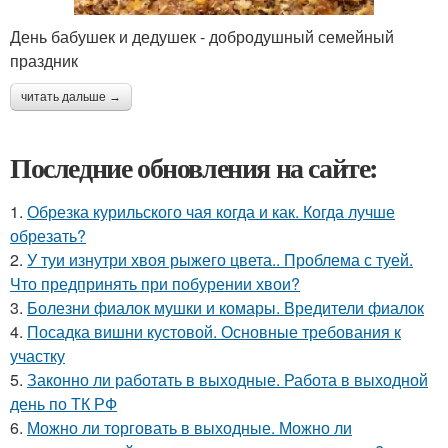
День бабушек и дедушек - добродушный семейный
праздник
читать дальше →
Последние обновления на сайте:
1.
Обрезка курильского чая когда и как. Когда лучше
обрезать?
2.
У туи изнутри хвоя рыжего цвета.. Проблема с туей.
Что предпринять при побурении хвои?
3.
Болезни фиалок мушки и комары. Вредители фиалок
4.
Посадка вишни кустовой. Основные требования к
участку
5.
Законно ли работать в выходные. Работа в выходной
день по ТК РФ
6.
Можно ли торговать в выходные. Можно ли