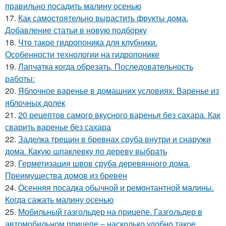
правильно посадить малину осенью
17.
Как самостоятельно вырастить фрукты дома.
Добавление статьи в новую подборку
18.
Что такое гидропоника для клубники.
Особенности технологии на гидропонике
19.
Лапчатка когда обрезать. Последовательность
работы:
20.
Яблочное варенье в домашних условиях. Варенье из
яблочных долек
21.
20 рецептов самого вкусного варенья без сахара. Как
сварить варенье без сахара
22.
Заделка трещин в бревнах сруба внутри и снаружи
дома. Какую шпаклевку по дереву выбрать
23.
Герметизация швов сруба деревянного дома.
Преимущества домов из бревен
24.
Осенняя посадка обычной и ремонтантной малины.
Когда сажать малину осенью
25.
Мобильный газгольдер на прицепе. Газгольдер в
автомобильном прицепе – насколько удобно такое