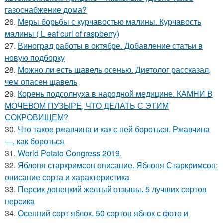
газоснабжение дома?
26.
Меры борьбы с курчавостью малины. Курчавость
малины ( L eaf curl of raspberry)
27.
Виноград работы в октябре. Добавление статьи в
новую подборку
28.
Можно ли есть щавель осенью. Диетолог рассказал,
чем опасен щавель
29.
Корень подсолнуха в народной медицине. КАМНИ В
МОЧЕВОМ ПУЗЫРЕ, ЧТО ДЕЛАТЬ С ЭТИМ
СОКРОВИЩЕМ?
30.
Что такое ржавчина и как с ней бороться. Ржавчина
—, как бороться
31.
World Potato Congress 2019.
32.
Яблоня старкримсон описание. Яблоня Старкримсон:
описание сорта и характеристика
33.
Персик донецкий желтый отзывы. 5 лучших сортов
персика
34.
Осенний сорт яблок. 50 сортов яблок с фото и