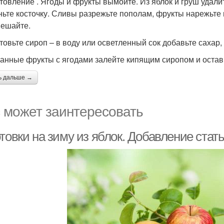
товление . Ягоды и фрукты вымойте. Из яблок и груш удали
ньте косточку. Сливы разрежьте пополам, фрукты нарежьте 
ешайте.
товьте сироп – в воду или осветленный сок добавьте сахар, 
анные фрукты с ягодами залейте кипящим сиропом и оставьт
ь дальше →
 может заинтересовать
товки на зиму из яблок. Добавление стат