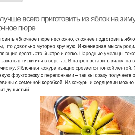
лучше всего приготовить из яблок на зиму
очное пюре
товить яблочное пюре несложно, сложнее подготовить ябло
ы, что довольно муторно вручную. Инженерная мысль роди
ляющие делать это быстро и легко. Народные умельцы тоже
 зажать в тиски или в верстак. В патрон вставить вилку, на
чистку. Яблочная кожура изящно срезается тонкой лентой.
евую фрукторезку с перепонками – так вы сразу получаете 
евины с семенной коробкой. Из кожуры и сердцевин можно с
ит душистый.