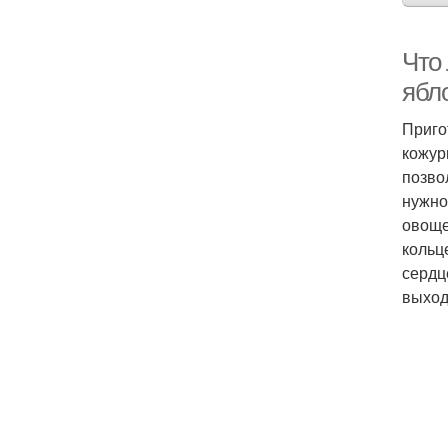
Что 
ябл
Приго
кожур
позво
нужно
овоще
кольц
сердц
выход