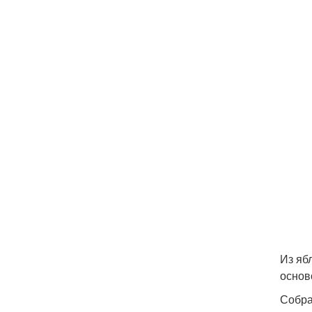
Из яб
основ
Собра