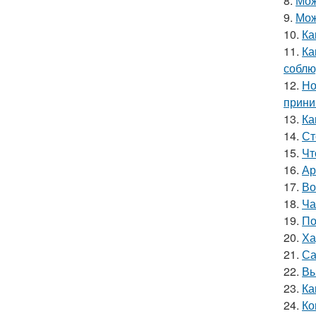
8.
Мож
9.
Мож
10.
Ка
11.
Ка
соблю
12.
Но
прини
13.
Ка
14.
Ст
15.
Чт
16.
Ар
17.
Во
18.
Ча
19.
По
20.
Ха
21.
Са
22.
Вы
23.
Ка
24.
Ко