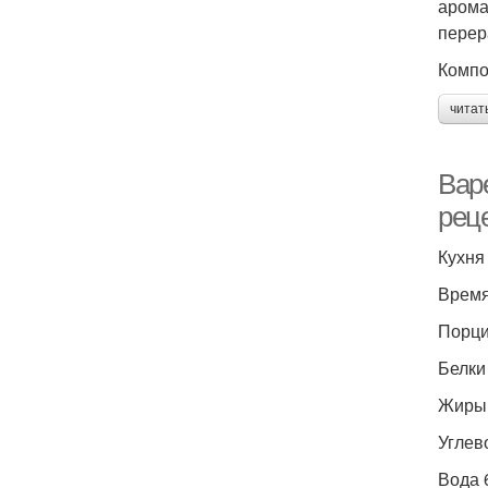
арома
перер
Компо
читат
Вар
рец
Кухня
Время
Порци
Белки 
Жиры 0
Углево
Вода 6