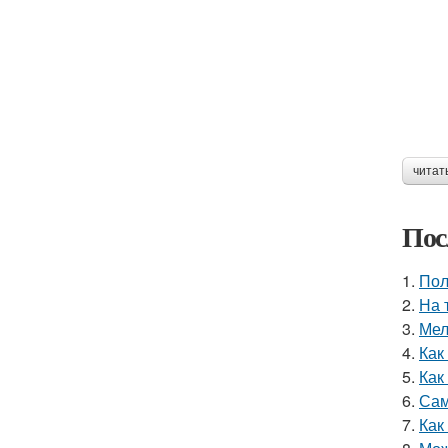
читат
Пос
1.
Пол
2.
На 
3.
Мел
4.
Как
5.
Как
6.
Сам
7.
Как