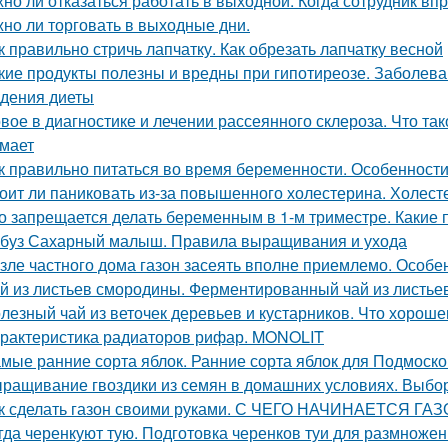
но ли отказаться работать в выходной. Когда сотрудник вп
но ли торговать в выходные дни.
к правильно стричь лапчатку. Как обрезать лапчатку весной
кие продукты полезны и вредны при гипотиреозе. Заболев
дения диеты
вое в диагностике и лечении рассеянного склероза. Что та
мает
к правильно питаться во время беременности. Особенност
оит ли паниковать из-за повышенного холестерина. Холест
о запрещается делать беременным в 1-м триместре. Какие
буз Сахарный малыш. Правила выращивания и ухода
зле частного дома газон засеять вполне приемлемо. Особе
й из листьев смородины. Ферментированный чай из листье
лезный чай из веточек деревьев и кустарников. Что хороше
рактеристика радиаторов рифар. MONOLIT
мые ранние сорта яблок. Ранние сорта яблок для Подмоск
ращивание гвоздики из семян в домашних условиях. Выбор
к сделать газон своими руками. С ЧЕГО НАЧИНАЕТСЯ ГА
гда черенкуют тую. Подготовка черенков туи для размноже