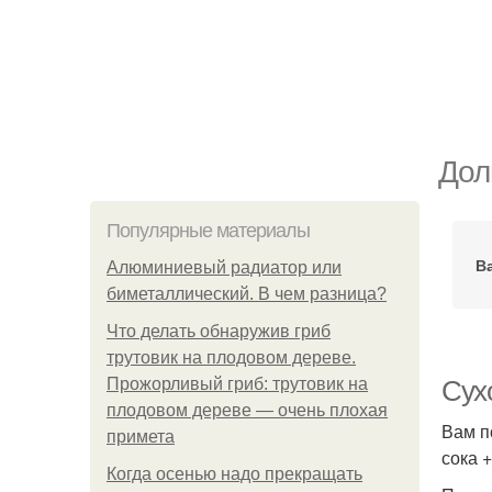
Дол
Популярные материалы
В
Алюминиевый радиатор или
биметаллический. В чем разница?
Что делать обнаружив гриб
трутовик на плодовом дереве.
Прожорливый гриб: трутовик на
Сухо
плодовом дереве — очень плохая
Вам п
примета
сока +
Когда осенью надо прекращать