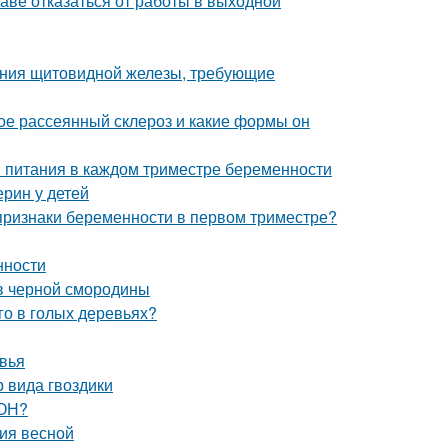
раве отказаться от работы в выходной
ания щитовидной железы, требующие
кое рассеянный склероз и какие формы он
и питания в каждом триместре беременности
ерин у детей
 признаки беременности в первом триместре?
нности
в черной смородины
го в голых деревьях?
овья
 вида гвоздики
ЗОН?
ния весной