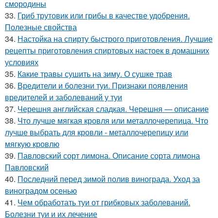
смородины
33.
Гриб трутовик или грибы в качестве удобрения.
Полезные свойства
34.
Настойка на спирту быстрого приготовления. Лучшие
рецепты приготовления спиртовых настоек в домашних
условиях
35.
Какие травы сушить на зиму. О сушке трав
36.
Вредители и болезни туи. Признаки появления
вредителей и заболеваний у туи
37.
Черешня английская сладкая. Черешня — описание
38.
Что лучше мягкая кровля или металлочерепица. Что
лучше выбрать для кровли - металлочерепицу или
мягкую кровлю
39.
Павловский сорт лимона. Описание сорта лимона
Павловский
40.
Последний перед зимой полив винограда. Уход за
виноградом осенью
41.
Чем обработать туи от грибковых заболеваний.
Болезни туи и их лечение