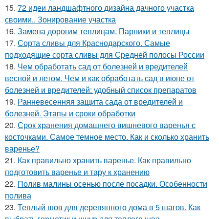
15.
72 идеи ландшафтного дизайна дачного участка
своими.. Зонирование участка
16.
Замена дорогим теплицам. Парники и теплицы
17.
Сорта сливы для Краснодарского. Самые
подходящие сорта сливы для Средней полосы России
18.
Чем обработать сад от болезней и вредителей
весной и летом. Чем и как обработать сад в июне от
болезней и вредителей: удобный список препаратов
19.
Ранневесенняя защита сада от вредителей и
болезней. Этапы и сроки обработки
20.
Срок хранения домашнего вишневого варенья с
косточками. Самое темное место. Как и сколько хранить
варенье?
21.
Как правильно хранить варенье. Как правильно
подготовить варенье и тару к хранению
22.
Полив малины осенью после посадки. Особенности
полива
23.
Теплый шов для деревянного дома в 5 шагов. Как
выбрать герметик и шнур для теплого шва