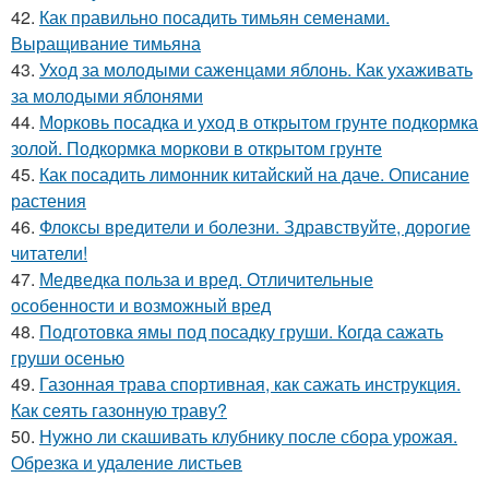
42.
Как правильно посадить тимьян семенами.
Выращивание тимьяна
43.
Уход за молодыми саженцами яблонь. Как ухаживать
за молодыми яблонями
44.
Морковь посадка и уход в открытом грунте подкормка
золой. Подкормка моркови в открытом грунте
45.
Как посадить лимонник китайский на даче. Описание
растения
46.
Флоксы вредители и болезни. Здравствуйте, дорогие
читатели!
47.
Медведка польза и вред. Отличительные
особенности и возможный вред
48.
Подготовка ямы под посадку груши. Когда сажать
груши осенью
49.
Газонная трава спортивная, как сажать инструкция.
Как сеять газонную траву?
50.
Нужно ли скашивать клубнику после сбора урожая.
Обрезка и удаление листьев