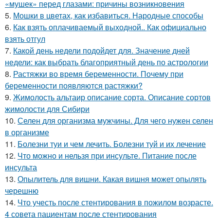
«мушек» перед глазами: причины возникновения
5.
Мошки в цветах, как избавиться. Народные способы
6.
Как взять оплачиваемый выходной.. Как официально
взять отгул
7.
Какой день недели подойдет для. Значение дней
недели: как выбрать благоприятный день по астрологии
8.
Растяжки во время беременности. Почему при
беременности появляются растяжки?
9.
Жимолость альтаир описание сорта. Описание сортов
жимолости для Сибири
10.
Селен для организма мужчины. Для чего нужен селен
в организме
11.
Болезни туи и чем лечить. Болезни туй и их лечение
12.
Что можно и нельзя при инсульте. Питание после
инсульта
13.
Опылитель для вишни. Какая вишня может опылять
черешню
14.
Что учесть после стентирования в пожилом возрасте.
4 совета пациентам после стентирования