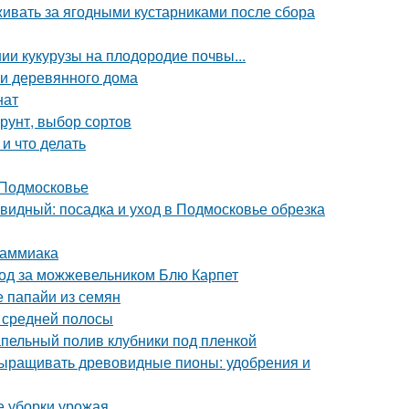
живать за ягодными кустарниками после сбора
ии кукурузы на плодородие почвы...
и деревянного дома
нат
грунт, выбор сортов
и что делать
 Подмосковье
идный: посадка и уход в Подмосковье обрезка
 аммиака
ход за можжевельником Блю Карпет
 папайи из семян
я средней полосы
апельный полив клубники под пленкой
выращивать древовидные пионы: удобрения и
е уборки урожая