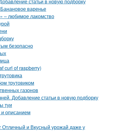
 Добавление статьи в новую подборку
. Банановое варенье
» – любимое лакомство
урой
ени
дборку
стым безопасно
лых
лица
curl of raspberry)
-трутовика
бом трутовиком
ственных газонов
зней. Добавление статьи в новую подборку
ы туи
о и описанием
т Отличный и Вкусный урожай даже у