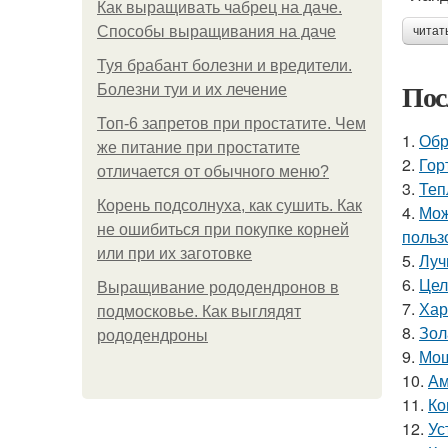
Как выращивать чабрец на даче.
Способы выращивания на даче
читат
Туя брабант болезни и вредители.
Пос
Болезни туи и их лечение
Топ-6 запретов при простатите. Чем
1.
Обр
же питание при простатите
2.
Гор
отличается от обычного меню?
3.
Теп
Корень подсолнуха, как сушить. Как
4.
Мож
не ошибиться при покупке корней
польз
или при их заготовке
5.
Луч
6.
Цел
Выращивание рододендронов в
7.
Хар
подмосковье. Как выглядят
8.
Зол
рододендроны
9.
Мош
10.
Ам
11.
Ко
12.
Ус