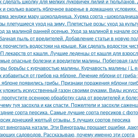
к сделать школку для мелких луковичек лилий и тюльпанов.
к и сколько варить яблочное варенье в домашних условиях
рма зенджи мару шоколадница. Хурма сорта «шоколадница
зы плетущиеся уход на зиму. Плетистые розы: уход за культ
од за малиной ранней осенью. Уход за малиной в начале ос
бачная пыль от вредителей. Добавление статьи в новую по
к прочистить водостоки на крыше. Как сделать водосток чи
П лекарств от кашля. Лучшие леденцы от кашля для взрос
мые опасные болезни и вредители малины. Побеговая гал
ры борьбы с курчавостью малины. Курчавость малины ( L eaf 
к избавиться от грибов на яблоне. Лечение яблони от гриба
 яблоне появились грибы. Признаки поражения яблони гри
к уложить искусственный газон своими руками. Виды искус
 пропустите осеннюю обработку сада от вредителей и боле
чему туя засохла и как спасти. Пожелтели и засохли саженц
здние сорта персика. Самые лучшие сорта персиков с фот
рсик донецкий желтый отзывы. 5 лучших сортов персика
рт винограда натали. Эти Винограды прощает ошибки, даю
ающих садоводов. Рассказываю, почему именно эти сорта