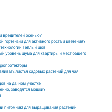
 и вредителей осенью?
й гортензии для активного роста и цветения?
 технологии Теплый шов
ый уровень шума для квартиры и мест общего
дропротекторы
авливать листья садовых растений для чая
цов на дачном участке
венно, заводятся мошки?
и
ини питомник) для выращивания растений