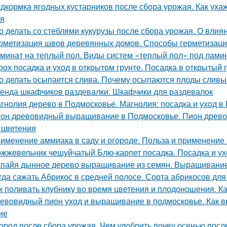
дкормка ягодных кустарников после сбора урожая. Как уха
я
о делать со стеблями кукурузы после сбора урожая. О влиян
рметизация швов деревянных домов. Способы герметизаци
минат на теплый пол. Виды систем «теплый пол» под лами
рох посадка и уход в открытом грунте. Посадка в открытый 
о делать осыпается слива. Почему осыпаются плоды сливы 
енда шкафчиков раздевалки. Шкафчики для раздевалок
гнолия дерево в Подмосковье. Магнолия: посадка и уход в
он древовидный выращивание в Подмосковье. Пион древов
 цветения
именение аммиака в саду и огороде. Польза и применение
жжевельник чешуйчатый Блю-карпет посадка. Посадка и у
пайя дынное дерево выращивание из семян. Выращивание
гда сажать Абрикос в средней полосе. Сорта абрикосов дл
к поливать клубнику во время цветения и плодоношения. К
евовидный пион уход и выращивание в подмосковье. Как 
ие
ород после сбора урожая. Чем удобрить почву осенью посл