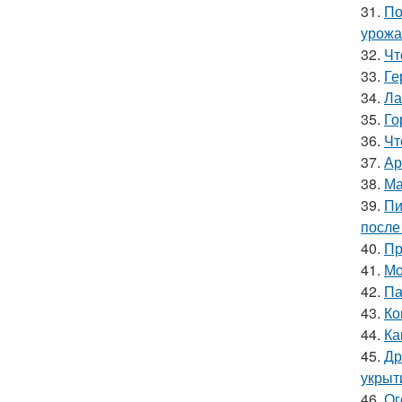
31.
По
урожа
32.
Чт
33.
Ге
34.
Ла
35.
Го
36.
Чт
37.
Ар
38.
Ма
39.
Пи
после
40.
Пр
41.
Мо
42.
Па
43.
Ко
44.
Ка
45.
Др
укрыт
46.
Ог