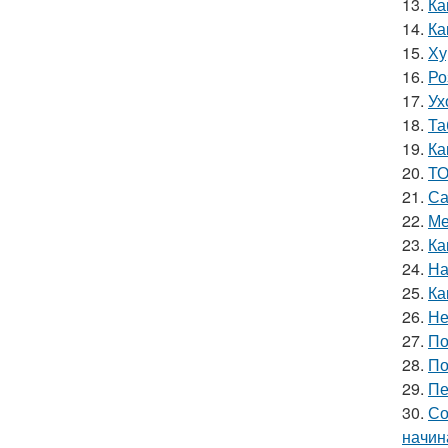
13.
Ка
14.
Ка
15.
Ху
16.
Ро
17.
Ух
18.
Та
19.
Ка
20.
ТО
21.
Са
22.
Ме
23.
Ка
24.
На
25.
Ка
26.
Не
27.
По
28.
По
29.
Пе
30.
Со
начин