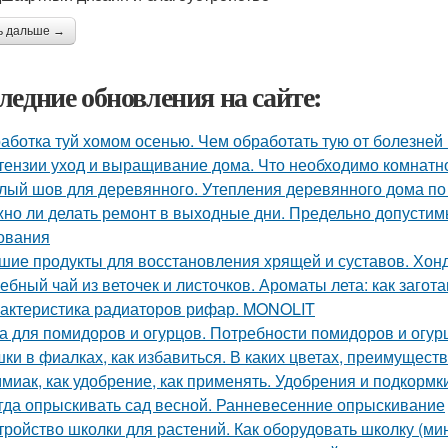
ь дальше →
ледние обновления на сайте:
аботка туй хомом осенью. Чем обработать тую от болезней
тензии уход и выращивание дома. Что необходимо комнатно
лый шов для деревянного. Утепления деревянного дома по
но ли делать ремонт в выходные дни. Предельно допустим
ования
шие продукты для восстановления хрящей и суставов. Хон
ебный чай из веточек и листочков. Ароматы лета: как загот
актеристика радиаторов рифар. MONOLIT
а для помидоров и огурцов. Потребности помидоров и огур
ки в фиалках, как избавиться. В каких цветах, преимущест
миак, как удобрение, как применять. Удобрения и подкормк
гда опрыскивать сад весной. Ранневесенние опрыскивание
тройство школки для растений. Как оборудовать школку (м