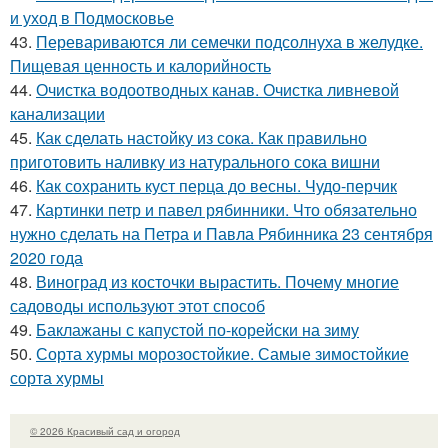
и уход в Подмосковье
43.
Перевариваются ли семечки подсолнуха в желудке.
Пищевая ценность и калорийность
44.
Очистка водоотводных канав. Очистка ливневой
канализации
45.
Как сделать настойку из сока. Как правильно
приготовить наливку из натурального сока вишни
46.
Как сохранить куст перца до весны. Чудо-перчик
47.
Картинки петр и павел рябинники. Что обязательно
нужно сделать на Петра и Павла Рябинника 23 сентября
2020 года
48.
Виноград из косточки вырастить. Почему многие
садоводы используют этот способ
49.
Баклажаны с капустой по-корейски на зиму
50.
Сорта хурмы морозостойкие. Самые зимостойкие
сорта хурмы
© 2026 Красивый сад и огород