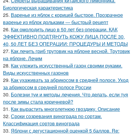
24.
Секреты выращивания китайского лимонника.
Биологическая характеристика
25.
Варенье из яблок с корицей быстрое. Прозрачное
варенье из яблок дольками — быстрый рецепт
26.
Как омолодить лицо в 50 лет без операции. КАК
ЭФФЕКТИВНО ПОДТЯНУТЬ КОЖУ ЛИЦА ПОСЛЕ 30,
40, 50 ЛЕТ БЕЗ ОПЕРАЦИИ: ПРОЦЕДУРЫ И МЕТОДЫ
27.
Как лечить гриб трутовик на яблоне весной. Трутовик
на яблоне. Лечим
28.
Как уложить искусственный газон своими руками.
Виды искусственных газонов
29.
Как ухаживать за абрикосом в средней полосе. Уход
за абрикосом в средней полосе России
30.
Болезни туи и методы лечения. Что делать, если туя
после зимы стала коричневой?
31.
Как вырастить многолетнюю гвоздику. Описание
32.
Сроки созревания винограда по сортам.
Классификация сортов винограда
33.
Яблони с дегустационной оценкой 5 баллов. Re: