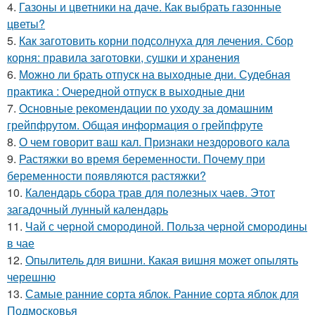
4.
Газоны и цветники на даче. Как выбрать газонные
цветы?
5.
Как заготовить корни подсолнуха для лечения. Сбор
корня: правила заготовки, сушки и хранения
6.
Можно ли брать отпуск на выходные дни. Судебная
практика : Очередной отпуск в выходные дни
7.
Основные рекомендации по уходу за домашним
грейпфрутом. Общая информация о грейпфруте
8.
О чем говорит ваш кал. Признаки нездорового кала
9.
Растяжки во время беременности. Почему при
беременности появляются растяжки?
10.
Календарь сбора трав для полезных чаев. Этот
загадочный лунный календарь
11.
Чай с черной смородиной. Польза черной смородины
в чае
12.
Опылитель для вишни. Какая вишня может опылять
черешню
13.
Самые ранние сорта яблок. Ранние сорта яблок для
Подмосковья