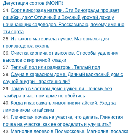
Дегустация сортов (МОИП)
34.
Сорт винограда натали. Эти Винограды прощает
ошибки, дают Отличный и Вкусный урожай даже у
начинающих садоводов. Рассказываю, почему именно
эти сорта
35.
Из какого материала лучше. Материалы для
производства кухонь
36.
Очистка кирпича от высолов. Способы удаления
высолов с кирпичной кладки
37.
Теплый пол или радиаторы. Теплый пол
38.
Сауна в каркасном доме. Дачный каркасный дом с
сауной внутри - практично ли?
39.
Тамбур в частном доме нужен ли. Почему без
тамбура в частном доме не обойтись
40.
Когда и как сажать лимонник китайский. Уход за
лимонником китайским
41.
Глинистая почва на участке, что делать. Глинистая
почва на участке: как ее определить и улучшить?
42.
Магнолия дерево в Подмосковье. Магнолия: посадка