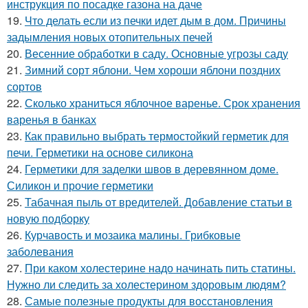
инструкция по посадке газона на даче
19.
Что делать если из печки идет дым в дом. Причины
задымления новых отопительных печей
20.
Весенние обработки в саду. Основные угрозы саду
21.
Зимний сорт яблони. Чем хороши яблони поздних
сортов
22.
Сколько храниться яблочное варенье. Срок хранения
варенья в банках
23.
Как правильно выбрать термостойкий герметик для
печи. Герметики на основе силикона
24.
Герметики для заделки швов в деревянном доме.
Силикон и прочие герметики
25.
Табачная пыль от вредителей. Добавление статьи в
новую подборку
26.
Курчавость и мозаика малины. Грибковые
заболевания
27.
При каком холестерине надо начинать пить статины.
Нужно ли следить за холестерином здоровым людям?
28.
Самые полезные продукты для восстановления