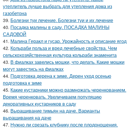
утеплитель лучше выбрать для утепления дома из
газобетона
39.
Болезни туи лечение. Болезни туи и их лечение
40.
Посадка малины в саду. ПОСАДКА МАЛИНЫ
САДОВОЙ
41.
Малина Геракл и гусар. Урожайность и описание ягод
42.
Кольраби польза и вред лечебные свойства. Чем
сельскохозяйственная культура кольраби знаменита
43.
В фиалках завелись мошки, что делать. Какие мошки
могут завестись на фиалках
44.
Подготовка дерена к зиме. Дерен уход осенью
подготовка к зиме
45.
Какие кустарники можно размножать черенкованием.
Время черенковать. Увеличиваем популяцию
декоративных кустарников в саду
46.
Выращивание тимьян на даче. Варианты
выращивания на даче
47.
Нужно ли срезать клубнику после плодоношения.