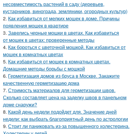
несовместимость растений в саду (деревьев,
кустарников, винограда, земляники, огородных культур)
2.
Как избавиться от мелких мошек в доме. Причины
появления мошек в квартире
3.
Завелись черные мошки в цветах. Как избавиться
от мошек в цветах: проверенные методы
4.
Как бороться с цветочной мошкой. Как избавиться от
мошек в комнатных цветах
5.
Как избавиться от мошек в комнатных цветах.
Домашние методы борьбы с мошкой
6.
Герметизация домов из бруса в Москве. Закажите
качественную герметизацию дома
7.
Стоимость материалов для герметизации швов.
Сколько составляет цена на заделку швов в панельном
доме снаружи?
8.
Какой день недели подойдет для. Значение дней
недели: как выбрать благоприятный день по астрологии
9.
Стоит ли паниковать из-за повышенного холестерина.
Холестерин у детей