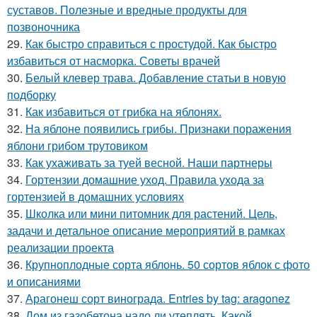
суставов. Полезные и вредные продукты для
позвоночника
29.
Как быстро справиться с простудой. Как быстро
избавиться от насморка. Советы врачей
30.
Белый клевер трава. Добавление статьи в новую
подборку
31.
Как избавиться от грибка на яблонях.
32.
На яблоне появились грибы. Признаки поражения
яблони грибом трутовиком
33.
Как ухаживать за туей весной. Наши партнеры
34.
Гортензии домашние уход. Правила ухода за
гортензией в домашних условиях
35.
Школка или мини питомник для растений. Цель,
задачи и детальное описание мероприятий в рамках
реализации проекта
36.
Крупноплодные сорта яблонь. 50 сортов яблок с фото
и описаниями
37.
Арагонеш сорт винограда. Entries by tag: aragonez
38.
Дом из газобетона надо ли утеплять. Какой