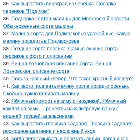
35.
Как вырастить виноград из черенка. Посадка
черенков "Под лом"
36.
Подборка сортов малины для Московской области.
Обыкновенные сорта малины
37.
Малина сорта для Подмосковья урожайные. Какую
малину посадить в Подмосковье
38.
Поздние сорта персика. Самые лучшие сорта
персиков с фото и описанием
39.
Вишня лозновская описание сорта. Вишня
Лозновская: описание сорта
40.
Польза красный клевер. Что такое красный клевер?
41.
Как часто поливать малину после посадки осенью.
Сколько нужно поливать малину
42.
Яблочный компот на зиму с гвоздикой. Яблочный
компот на зиму — рецепты на 3 литровую банку с
вишней, грушей, апельсинами
43.
Как вырастить гвоздика садовая. Гвоздика садовая:
роскошное цветение и несложный уход
44.
Когда пересаживать и обрезать лилии. Когда и как