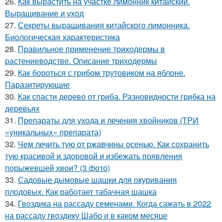
26.
Как вырастить на участке лимонник китайский.
Выращивание и уход
27.
Секреты выращивания китайского лимонника.
Биологическая характеристика
28.
Правильное применение триходермы в
растениеводстве. Описание триходермы
29.
Как бороться с грибом трутовиком на яблоне.
Паразитирующие
30.
Как спасти дерево от гриба. Разновидности грибка на
деревьях
31.
Препараты для ухода и лечения хвойников (ТРИ
«уникальных» препарата)
32.
Чем лечить тую от ржавчины осенью. Как сохранить
тую красивой и здоровой и избежать появления
порыжевшей хвои? (3 фото)
33.
Садовые дымовые шашки для окуривания
плодовых. Как работает табачная шашка
34.
Гвоздика на рассаду семенами. Когда сажать в 2022
на рассаду гвоздику Шабо и в каком месяце