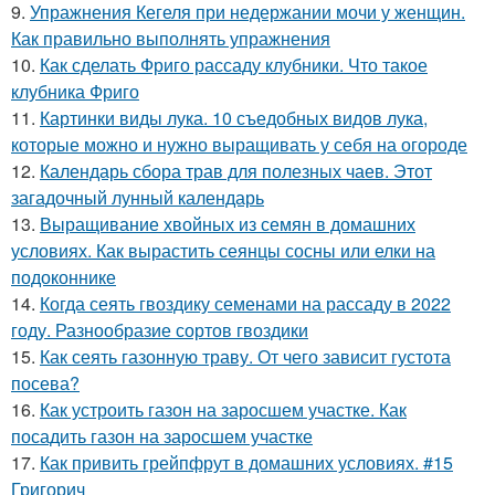
9.
Упражнения Кегеля при недержании мочи у женщин.
Как правильно выполнять упражнения
10.
Как сделать Фриго рассаду клубники. Что такое
клубника Фриго
11.
Картинки виды лука. 10 съедобных видов лука,
которые можно и нужно выращивать у себя на огороде
12.
Календарь сбора трав для полезных чаев. Этот
загадочный лунный календарь
13.
Выращивание хвойных из семян в домашних
условиях. Как вырастить сеянцы сосны или елки на
подоконнике
14.
Когда сеять гвоздику семенами на рассаду в 2022
году. Разнообразие сортов гвоздики
15.
Как сеять газонную траву. От чего зависит густота
посева?
16.
Как устроить газон на заросшем участке. Как
посадить газон на заросшем участке
17.
Как привить грейпфрут в домашних условиях. #15
Григорич