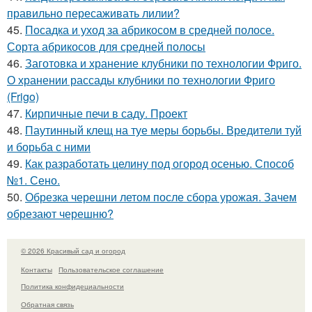
правильно пересаживать лилии?
45.
Посадка и уход за абрикосом в средней полосе.
Сорта абрикосов для средней полосы
46.
Заготовка и хранение клубники по технологии Фриго.
О хранении рассады клубники по технологии Фриго
(Frigo)
47.
Кирпичные печи в саду. Проект
48.
Паутинный клещ на туе меры борьбы. Вредители туй
и борьба с ними
49.
Как разработать целину под огород осенью. Способ
№1. Сено.
50.
Обрезка черешни летом после сбора урожая. Зачем
обрезают черешню?
© 2026 Красивый сад и огород
Контакты
Пользовательское соглашение
Политика конфидециальности
Обратная связь