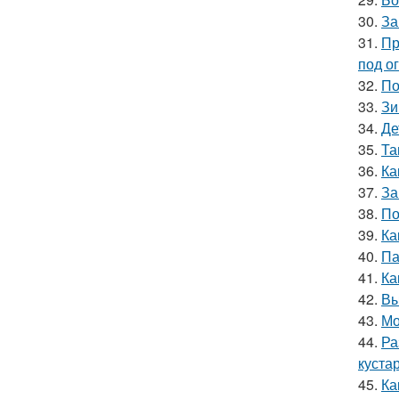
30.
За
31.
Пр
под о
32.
По
33.
Зи
34.
Де
35.
Та
36.
Ка
37.
За
38.
По
39.
Ка
40.
Па
41.
Ка
42.
Вы
43.
Мо
44.
Ра
куста
45.
Ка