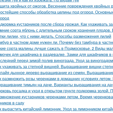
щита хвойных от ожогов. Весенние повреждения хвойных р
остейшие способы обработка целины под огород. Основные
город
дкормка кустарников после сбора урожая. Как ухаживать з
мние сорта яблонь с длительным сроком хранения плодов. 
тки лилии, что с ними делать. Способы размножения лилий
мбур в частном доме нужен ли. Почему без тамбура в частн
кие сорта малины лучше сажать в Подмосковье. 2 Виды мал
мочек для шкафчика в раздевалке. Замки для шкафчиков в 
следний перед зимой полив винограда. Уход за виноградо
к ухаживать за степной вишней. Выращивание вишни степн
пайя дынное дерево выращивание из семян. Выращивание
к размножить розы черенками в домашних условиях летом.
ращивание тимьян на даче. Варианты выращивания на да
рковь посадка и уход в открытом грунте подкормка золой. 
змножение кустарников черенками летом. Время черенков
рников в саду
к вырастить китайский лимонник. Уход за лимонником китай