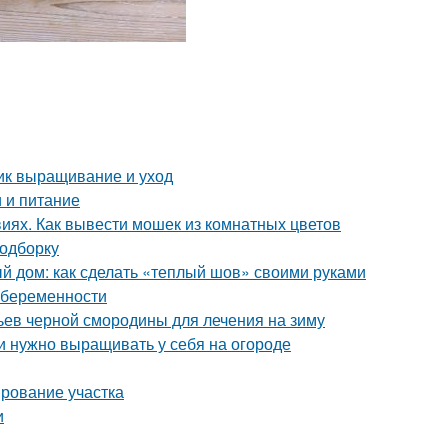
ник выращивание и уход
 и питание
виях. Как вывести мошек из комнатных цветов
подборку
 дом: как сделать «теплый шов» своими руками
 беременности
тьев черной смородины для лечения на зиму
и нужно выращивать у себя на огороде
ирование участка
и