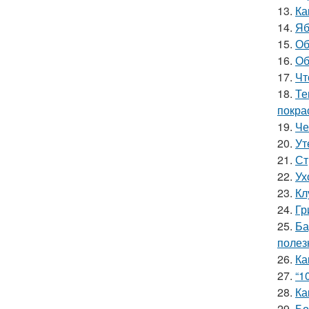
13.
Ка
14.
Яб
15.
Об
16.
Об
17.
Чт
18.
Те
покра
19.
Че
20.
Ут
21.
Ст
22.
Ух
23.
Кл
24.
Гр
25.
Ба
полез
26.
Ка
27.
“1
28.
Ка
29.
Бо