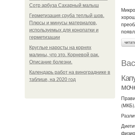
Сотр арбуза Сахарный малыш
Микро
Герметизация сруба теплый шов.
хорош
Плюсы и минусы материалов,
преоб
используемых для конопатки и
появл
герметизации
читат
Круглые наросты на корнях
малины, что это. Корневой рак.
Вас
Описание болезни.
Календарь работ на винограднике в
Кап
таблице, на 2020 год
моч
Прави
(МКБ)
Разли
Диети
физио