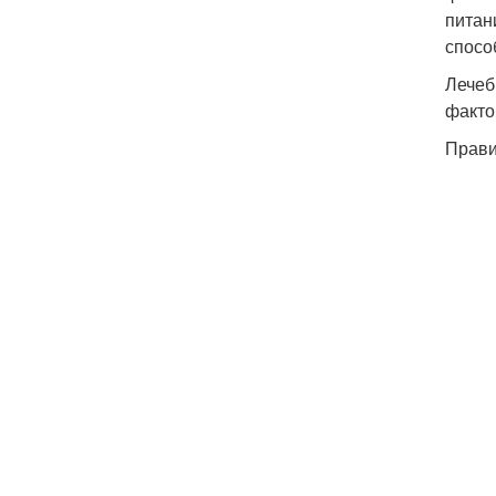
питан
спосо
Лечеб
факто
Прави