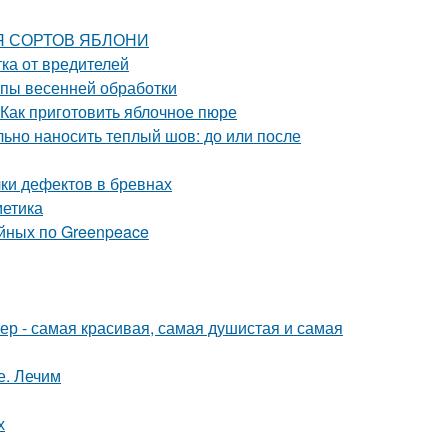
ИЯ СОРТОВ ЯБЛОНИ
ка от вредителей
апы весенней обработки
 Как приготовить яблочное пюре
ьно наносить теплый шов: до или после
ки дефектов в бревнах
метика
йных по Greenpeace
р - самая красивая, самая душистая и самая
е. Лечим
х