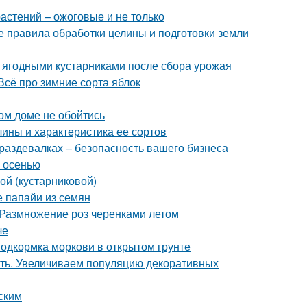
астений – ожоговые и не только
 правила обработки целины и подготовки земли
а ягодными кустарниками после сбора урожая
Всё про зимние сорта яблок
ом доме не обойтись
ины и характеристика ее сортов
раздевалках – безопасность вашего бизнеса
м осенью
ой (кустарниковой)
 папайи из семян
 Размножение роз черенками летом
че
Подкормка моркови в открытом грунте
ать. Увеличиваем популяцию декоративных
ским