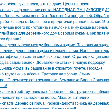
кой газон лучше посадить на даче. Цены на газон
лоня курьер описание сорта. НАРОДНАЯ ЭНЦИКЛОПЕД
работка малины весной от болезней и вредителей. Обработ
работка сада от болезней и вредителей ранней весной. Эт
о лучше всего приготовить из яблок на зиму кроме варенья.
плый шов для деревянного дома своими руками. Как правил
ски бревна?
м заделать щели между бревнами в доме. Технология задел
епление деревянного дома и герметизация. Нанесение гер
ратификация семян хвойных растений. Стратификация хво
од за садом весной. Добавление статьи в новую подборку
убника уход и выращивание в открытом грунте. Посадка
иб трутовик на яблоне. Трутовик на яблоне. Лечим
рон Солемахер сорт земляники. Земляника Барон Солемахе
ная!
к лечить гриб трутовик на яблоне весной. Трутовик на яблон
0 нельзя” при выпадении волос. Мазь от витилиго
к спасти дерево от гриба. Разновидности грибка на деревья
лезни туи и как их избежать. По видам туй