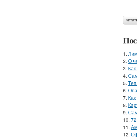
читат
Пос
1.
Лим
2.
О ч
3.
Как
4.
Сам
5.
Теп
6.
Опа
7.
Как
8.
Кар
9.
Сам
10.
72
11.
Ам
12.
Оф