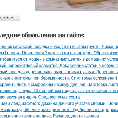
ь дальше →
ледние обновления на сайте:
онник китайский посадка и уход в открытом грунте. Лимон
ем Говорит Появления Златоглазки в квартире. Образ жизни
 избавиться от мошек в комнатных цветах в домашних усло
ый неприхотливый клематис. Добавление статьи в новую 
лый шов для деревянных домов своими руками. Деревянный
сные симптомы при беременности. Симптомы осложнений
 хранить листья смородины на зиму для чая. Заготовка лис
тинки виды лука. 10 съедобных видов лука, которые можно 
ая вкусная вишня. Среднеспелые сорта
 идеи ландшафтного дизайна дачного участка своими.. Зон
миак, как удобрение, как применять. Удобрения и подкормк
ормление газона на даче. Разновидности газонов