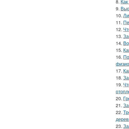
8.
Как
9.
Выр
10.
Ли
11.
Пе
12.
Чт
13.
За
14.
Во
15.
Ка
16.
По
физио
17.
Ка
18.
За
19.
Чт
отопл
20.
Гр
21.
За
22.
Тр
дерев
23.
За