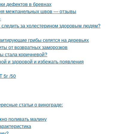
ки дефектов в бревнах
ция межпанельных швов — отзывы
»
и следить за холестерином здоровым людям?
азитирующие грибы селятся на деревьях
иты от возвратных заморозков
мы стала коричневой?
вой и здоровой и избежать появления
 5г /50
ересные статьи о винограде:
ужно поливать малину
арактеристика
рму?