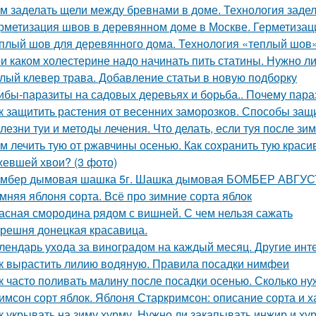
м заделать щели между бревнами в доме. Технология задел
рметизация швов в деревянном доме в Москве. Герметиза
плый шов для деревянного дома. Технология «теплый шов
и каком холестерине надо начинать пить статины. Нужно л
лый клевер трава. Добавление статьи в новую подборку
ибы-паразиты на садовых деревьях и борьба.. Почему пар
к защитить растения от весенних заморозков. Способы защ
лезни туи и методы лечения. Что делать, если туя после зи
м лечить тую от ржавчины осенью. Как сохранить тую краси
евшей хвои? (3 фото)
мбер дымовая шашка 5г. Шашка дымовая БОМБЕР АВГУСТ
мняя яблоня сорта. Всё про зимние сорта яблок
асная смородина рядом с вишней. С чем нельзя сажать
решня донецкая красавица.
лендарь ухода за виноградом на каждый месяц. Другие инт
к вырастить лилию водяную. Правила посадки нимфеи
к часто поливать малину после посадки осенью. Сколько н
имсон сорт яблок. Яблоня Старкримсон: описание сорта и х
к укрывать на зиму хурму. Нужно ли закапывать инжир и ху