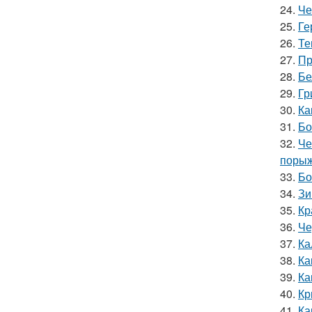
24.
Че
25.
Ге
26.
Те
27.
Пр
28.
Бе
29.
Гр
30.
Ка
31.
Бо
32.
Че
порыж
33.
Бо
34.
Зи
35.
Кр
36.
Че
37.
Ка
38.
Ка
39.
Ка
40.
Кр
41.
Ка