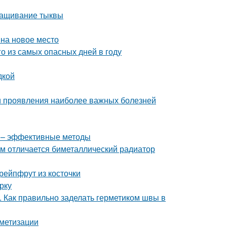
ращивание тыквы
 на новое место
го из самых опасных дней в году
дкой
и проявления наиболее важных болезней
в – эффективные методы
м отличается биметаллический радиатор
рейпфрут из косточки
рку
. Как правильно заделать герметиком швы в
метизации