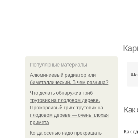
Кар
Популярные материалы
Шл
Алюминиевый радиатор или
биметаллический. В чем разница?
Что делать обнаружив гриб
трутовик на плодовом дереве.
Прожорливый гриб: трутовик на
Как 
плодовом дереве — очень плохая
примета
Как с
Когда осенью надо прекращать