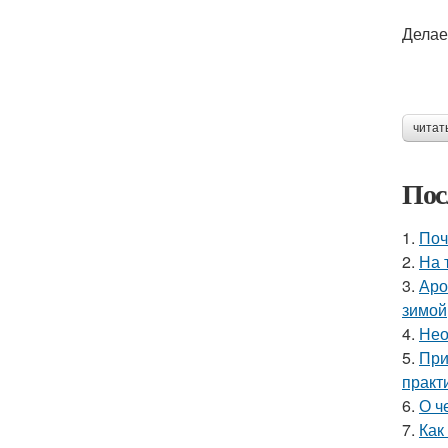
Делае
читат
Пос
1.
Поч
2.
На 
3.
Аро
зимой
4.
Нео
5.
При
практ
6.
О ч
7.
Как