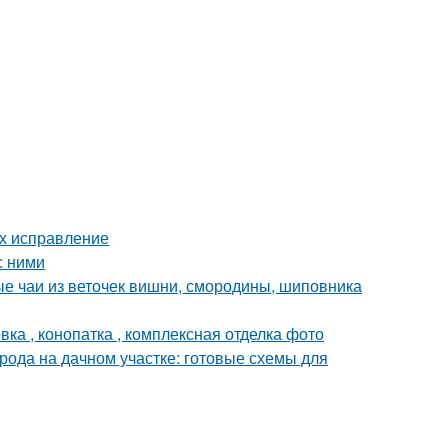
их исправление
с ними
ые чаи из веточек вишни, смородины, шиповника
ка , конопатка , комплексная отделка фото
рода на дачном участке: готовые схемы для