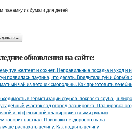
м панамку из бумаги для детей
ь дальше →
ледние обновления на сайте:
ему туя желтеет и сохнет. Неправильные посадка и уход и 
туи появилась паутина, что делать. Вредители туй и борьба 
матный чай из веточек смородины. Как приготовить лечебн
бходимость в герметизации срубов. покраска сруба , шлифов
усадебный участок сад огород планировка. Планировка ого
ичной и эффективной планировки своими руками
ем говорит ваш кал. Признаки нездорового кала
 лучше распахать целину. Как поднять целину