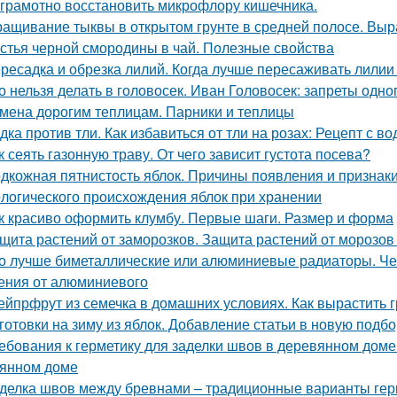
 грамотно восстановить микрофлору кишечника.
ащивание тыквы в открытом грунте в средней полосе. Вы
стья черной смородины в чай. Полезные свойства
ресадка и обрезка лилий. Когда лучше пересаживать лилии
о нельзя делать в головосек. Иван Головосек: запреты одно
мена дорогим теплицам. Парники и теплицы
дка против тли. Как избавиться от тли на розах: Рецепт с во
к сеять газонную траву. От чего зависит густота посева?
дкожная пятнистость яблок. Причины появления и признак
логического происхождения яблок при хранении
к красиво оформить клумбу. Первые шаги. Размер и форма
щита растений от заморозков. Защита растений от морозо
о лучше биметаллические или алюминиевые радиаторы. Че
ения от алюминиевого
ейпрфрут из семечка в домашних условиях. Как вырастить г
готовки на зиму из яблок. Добавление статьи в новую подбо
ебования к герметику для заделки швов в деревянном доме
янном доме
делка швов между бревнами – традиционные варианты гер