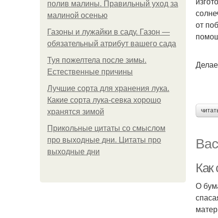
изгот
полив малины. Правильный уход за
солне
малиной осенью
от по
Газоны и лужайки в саду. Газон —
помо
обязательный атрибут вашего сада
Туя пожелтела после зимы.
Делае
Естественные причины
Лучшие сорта для хранения лука.
Какие сорта лука-севка хорошо
читат
хранятся зимой
Прикольные цитаты со смыслом
Вас
про выходные дни. Цитаты про
выходные дни
Как 
О бум
спаса
матер