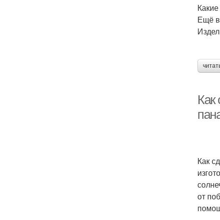
Какие
Ещё в
Издел
читат
Как 
пан
Как с
изгот
солне
от по
помо