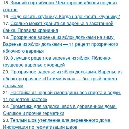
15.
Зимний сорт яблони. Чем хороши яблони поздних
сортов
16.
Надо косить клубнику. Когда надо косить клубнику?
17.
Сколько может храниться варенье в закатанной
банке. Правила хранения
18.
Прозрачное варенье из яблок дольками на зиму.
Варенье из яблок дольками — 11 рецепт прозрачного
яблочного варенья
19.
8 лучших рецептов варенья из яблок. Яблочно-
грушевое варенье с корицей
20.
Прозрачное варенье из яблок дольками. Варенье из
яблок прозрачное «Пятиминутка» — быстрый рецепт
дольками
21.
Настойка из черной смородины без спирта и водки.
11 рецептов настоек
22.
Герметики для заделки швов в деревянном доме.
Силикон и прочие герметики
23.
Теплый шов утепление для деревянного дома.
Инструкция по герметизации швов