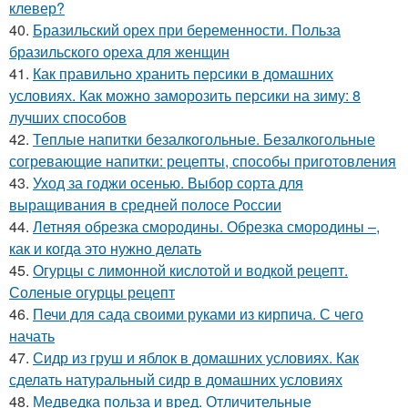
клевер?
40.
Бразильский орех при беременности. Польза
бразильского ореха для женщин
41.
Как правильно хранить персики в домашних
условиях. Как можно заморозить персики на зиму: 8
лучших способов
42.
Теплые напитки безалкогольные. Безалкогольные
согревающие напитки: рецепты, способы приготовления
43.
Уход за годжи осенью. Выбор сорта для
выращивания в средней полосе России
44.
Летняя обрезка смородины. Обрезка смородины –,
как и когда это нужно делать
45.
Огурцы с лимонной кислотой и водкой рецепт.
Соленые огурцы рецепт
46.
Печи для сада своими руками из кирпича. С чего
начать
47.
Сидр из груш и яблок в домашних условиях. Как
сделать натуральный сидр в домашних условиях
48.
Медведка польза и вред. Отличительные