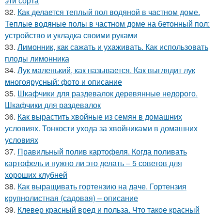
эти сорта
32.
Как делается теплый пол водяной в частном доме.
Теплые водяные полы в частном доме на бетонный пол:
устройство и укладка своими руками
33.
Лимонник, как сажать и ухаживать. Как использовать
плоды лимонника
34.
Лук маленький, как называется. Как выглядит лук
многоярусный: фото и описание
35.
Шкафчики для раздевалок деревянные недорого.
Шкафчики для раздевалок
36.
Как вырастить хвойные из семян в домашних
условиях. Тонкости ухода за хвойниками в домашних
условиях
37.
Правильный полив картофеля. Когда поливать
картофель и нужно ли это делать – 5 советов для
хороших клубней
38.
Как выращивать гортензию на даче. Гортензия
крупнолистная (садовая) – описание
39.
Клевер красный вред и польза. Что такое красный