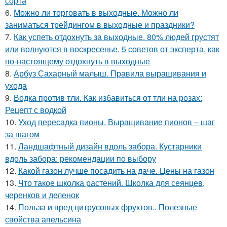
сорта
6.
Можно ли торговать в выходные. Можно ли
заниматься трейдингом в выходные и праздники?
7.
Как успеть отдохнуть за выходные. 80% людей грустят
или волнуются в воскресенье. 5 советов от эксперта, как
по-настоящему отдохнуть в выходные
8.
Арбуз Сахарный малыш. Правила выращивания и
ухода
9.
Водка против тли. Как избавиться от тли на розах:
Рецепт с водкой
10.
Уход пересадка пионы. Выращивание пионов – шаг
за шагом
11.
Ландшафтный дизайн вдоль забора. Кустарники
вдоль забора: рекомендации по выбору
12.
Какой газон лучше посадить на даче. Цены на газон
13.
Что такое школка растений. Школка для сеянцев,
черенков и деленок
14.
Польза и вред цитрусовых фруктов.. Полезные
свойства апельсина