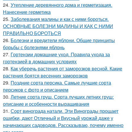
24.
Утепление деревянного дома и герметизация.
Нанесение герметика
25.
Заболевания малины и как с ними бороться.
ОСНОВНЫЕ БОЛЕЗНИ МАЛИНЫ И КАК С НИМИ
ПРАВИЛЬНО БОРОТЬСЯ
26.
Болезни и вредители яблони. Общие принципы
борьбы с болезнями яблонь
27.
Гортензии домашние уход. Правила ухода за
гортензией в домашних условиях
28.
Как уберечь растения от заморозков весной. Какие
растения боятся весенних заморозков
29.
Поздние сорта персика. Самые лучшие сорта
персиков с фото и описанием
30.
Летние сорта груш. Сорта лучших летних груш:
описание и особенности выращивания
31.
Сорт винограда натали. Эти Винограды прощает
ошибки, дают Отличный и Вкусный урожай даже у
начинающих садоводов. Рассказываю, почему именно