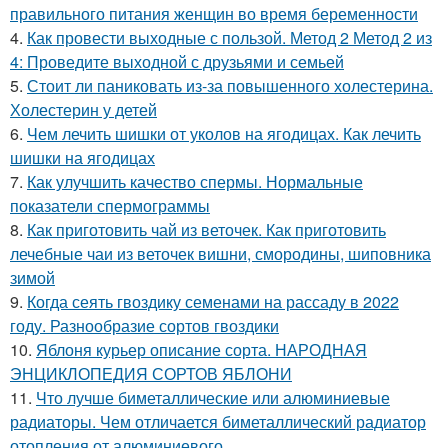
правильного питания женщин во время беременности
4.
Как провести выходные с пользой. Метод 2 Метод 2 из
4: Проведите выходной с друзьями и семьей
5.
Стоит ли паниковать из-за повышенного холестерина.
Холестерин у детей
6.
Чем лечить шишки от уколов на ягодицах. Как лечить
шишки на ягодицах
7.
Как улучшить качество спермы. Нормальные
показатели спермограммы
8.
Как приготовить чай из веточек. Как приготовить
лечебные чаи из веточек вишни, смородины, шиповника
зимой
9.
Когда сеять гвоздику семенами на рассаду в 2022
году. Разнообразие сортов гвоздики
10.
Яблоня курьер описание сорта. НАРОДНАЯ
ЭНЦИКЛОПЕДИЯ СОРТОВ ЯБЛОНИ
11.
Что лучше биметаллические или алюминиевые
радиаторы. Чем отличается биметаллический радиатор
отопления от алюминиевого