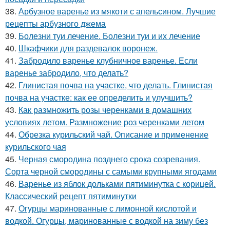
38.
Арбузное варенье из мякоти с апельсином. Лучшие
рецепты арбузного джема
39.
Болезни туи лечение. Болезни туи и их лечение
40.
Шкафчики для раздевалок воронеж.
41.
Забродило варенье клубничное варенье. Если
варенье забродило, что делать?
42.
Глинистая почва на участке, что делать. Глинистая
почва на участке: как ее определить и улучшить?
43.
Как размножить розы черенками в домашних
условиях летом. Размножение роз черенками летом
44.
Обрезка курильский чай. Описание и применение
курильского чая
45.
Черная смородина позднего срока созревания.
Сорта черной смородины с самыми крупными ягодами
46.
Варенье из яблок дольками пятиминутка с корицей.
Классический рецепт пятиминутки
47.
Огурцы маринованные с лимонной кислотой и
водкой. Огурцы, маринованные с водкой на зиму без