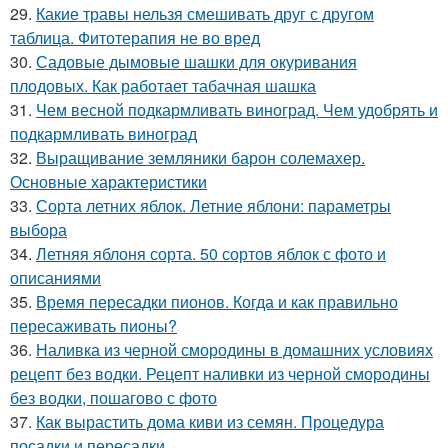
29.
Какие травы нельзя смешивать друг с другом
таблица. Фитотерапия не во вред
30.
Садовые дымовые шашки для окуривания
плодовых. Как работает табачная шашка
31.
Чем весной подкармливать виноград. Чем удобрять и
подкармливать виноград
32.
Выращивание земляники барон солемахер.
Основные характеристики
33.
Сорта летних яблок. Летние яблони: параметры
выбора
34.
Летняя яблоня сорта. 50 сортов яблок с фото и
описаниями
35.
Время пересадки пионов. Когда и как правильно
пересаживать пионы?
36.
Наливка из черной смородины в домашних условиях
рецепт без водки. Рецепт наливки из черной смородины
без водки, пошагово с фото
37.
Как вырастить дома киви из семян. Процедура
посадки и пересадки