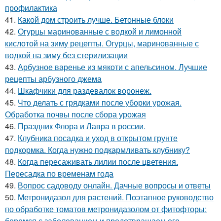
профилактика
41.
Какой дом строить лучше. Бетонные блоки
42.
Огурцы маринованные с водкой и лимонной
кислотой на зиму рецепты. Огурцы, маринованные с
водкой на зиму без стерилизации
43.
Арбузное варенье из мякоти с апельсином. Лучшие
рецепты арбузного джема
44.
Шкафчики для раздевалок воронеж.
45.
Что делать с грядками после уборки урожая.
Обработка почвы после сбора урожая
46.
Праздник Флора и Лавра в россии.
47.
Клубника посадка и уход в открытом грунте
подкормка. Когда нужно подкармливать клубнику?
48.
Когда пересаживать лилии после цветения.
Пересадка по временам года
49.
Вопрос садоводу онлайн. Дачные вопросы и ответы
50.
Метронидазол для растений. Поэтапное руководство
по обработке томатов метронидазолом от фитофторы:
боремся с заболеванием и предотвращаем его