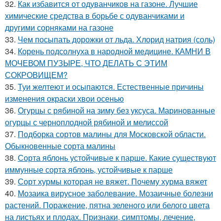
32.
Как избавится от одуванчиков на газоне. Лучшие
химические средства в борьбе с одуванчиками и
другими сорняками на газоне
33.
Чем посыпать дорожки от льда. Хлорид натрия (соль)
34.
Корень подсолнуха в народной медицине. КАМНИ В
МОЧЕВОМ ПУЗЫРЕ, ЧТО ДЕЛАТЬ С ЭТИМ
СОКРОВИЩЕМ?
35.
Туи желтеют и осыпаются. Естественные причины
изменения окраски хвои осенью
36.
Огурцы с рябиной на зиму без уксуса. Маринованные
огурцы с черноплодной рябиной и мелиссой
37.
Подборка сортов малины для Московской области.
Обыкновенные сорта малины
38.
Сорта яблонь устойчивые к парше. Какие существуют
иммунные сорта яблонь, устойчивые к парше
39.
Сорт хурмы которая не вяжет. Почему хурма вяжет
40.
Мозаика вирусное заболевание. Мозаичные болезни
растений. Поражение, пятна зеленого или белого цвета
на листьях и плодах. Признаки, симптомы, лечение,