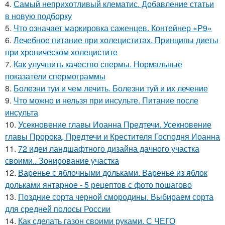
4.
Самый неприхотливый клематис. Добавление статьи
в новую подборку
5.
Что означает маркировка саженцев. Контейнер «Р9»
6.
Лечебное питание при холециститах. Принципы диеты
при хроническом холецистите
7.
Как улучшить качество спермы. Нормальные
показатели спермограммы
8.
Болезни туи и чем лечить. Болезни туй и их лечение
9.
Что можно и нельзя при инсульте. Питание после
инсульта
10.
Усекновение главы Иоанна Предтечи. Усекновение
главы Пророка, Предтечи и Крестителя Господня Иоанна
11.
72 идеи ландшафтного дизайна дачного участка
своими.. Зонирование участка
12.
Варенье с яблочными дольками. Варенье из яблок
дольками янтарное - 5 рецептов с фото пошагово
13.
Поздние сорта черной смородины. Выбираем сорта
для средней полосы России
14.
Как сделать газон своими руками. С ЧЕГО