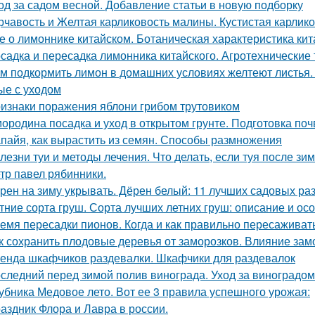
од за садом весной. Добавление статьи в новую подборку
рчавость и Желтая карликовость малины. Кустистая карлик
е о лимоннике китайском. Ботаническая характеристика ки
садка и пересадка лимонника китайского. Агротехнические
м подкормить лимон в домашних условиях желтеют листья.
ые с уходом
изнаки поражения яблони грибом трутовиком
ородина посадка и уход в открытом грунте. Подготовка по
пайя, как вырастить из семян. Способы размножения
лезни туи и методы лечения. Что делать, если туя после зи
тр павел рябинники.
рен на зиму укрывать. Дёрен белый: 11 лучших садовых ра
тние сорта груш. Сорта лучших летних груш: описание и о
емя пересадки пионов. Когда и как правильно пересаживат
к сохранить плодовые деревья от заморозков. Влияние зам
енда шкафчиков раздевалки. Шкафчики для раздевалок
следний перед зимой полив винограда. Уход за виноградо
убника Медовое лето. Вот ее 3 правила успешного урожая:
аздник Флора и Лавра в россии.