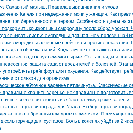
уз Сахарный малыш. Правила выращивания и ухода
ажнения Кегеля при недержании мочи у женщин. Как прав
ание при беременности в первом. Особенности диеты на э
 подкормить крыжовник и смородину после сбора урожая. 
гда собирать листья смородины для чая. Чем полезен чай 
точки смородины лечебные свойства и противопоказания.
ресадка и обрезка лилий. Когда лучше пересаживать лилии
м полезен подсолнух семечки сырые. Состав, виды и польз
нневесенняя защита сада от вредителей и болезней. Этапы
к употреблять грейпфрут для похудения. Как действует грейп
ения и с пользой для организма
ассическое яблочное варенье пятиминутка. Классические 
к правильно хранить варенье. Как правильно подготовить в
о лучше всего приготовить из яблок на зиму кроме варенья.
скатные сорта винограда для Урала. Выбор сорта виногра
делка швов в бревенчатом доме герметиком. Преимуществ
д соль горчица для суставов. Боль в коленях уйдёт за 2 ча
з