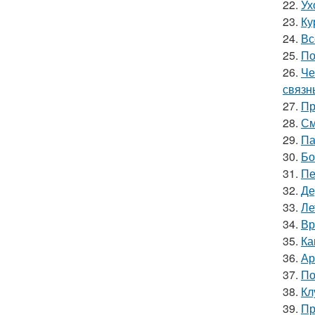
22.
Ух
23.
Ку
24.
Вс
25.
По
26.
Че
связн
27.
Пр
28.
См
29.
Па
30.
Бо
31.
Пе
32.
Де
33.
Ле
34.
Вр
35.
Ка
36.
Ар
37.
По
38.
Кл
39.
Пр