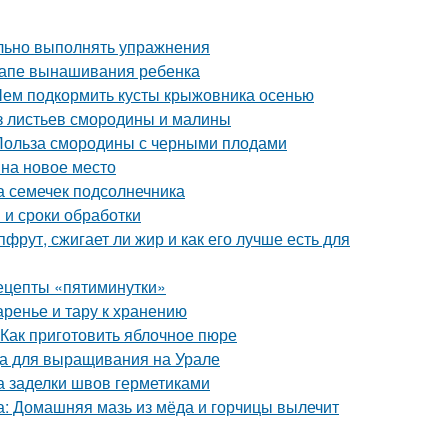
ильно выполнять упражнения
тапе вынашивания ребенка
Чем подкормить кусты крыжовника осенью
из листьев смородины и малины
 Польза смородины с черными плодами
 на новое место
а семечек подсолнечника
 и сроки обработки
фрут, сжигает ли жир и как его лучше есть для
рецепты «пятиминутки»
аренье и тару к хранению
 Как приготовить яблочное пюре
да для выращивания на Урале
а заделки швов герметиками
са: Домашняя мазь из мёда и горчицы вылечит