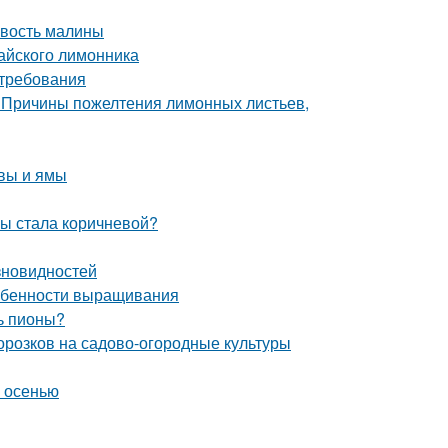
овость малины
тайского лимонника
 требования
 Причины пожелтения лимонных листьев,
чвы и ямы
мы стала коричневой?
зновидностей
собенности выращивания
ь пионы?
орозков на садово-огородные культуры
м осенью