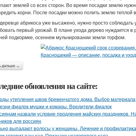
пают землей со всех сторон. Во время посадки землю нужно
вредить корни. После посадки можно полить землю теплой 
 деревце абрикоса уже высажено, нужно просто соблюдать у
бовать первый урожай. В плане ухода дерево нуждается в р
ней подкормке, осеннем мульчировании земли торфом.
ь дальше →
ледние обновления на сайте:
оды утепления швов бревенчатого дома. Выбор материала
езни фиалок мушки и комары. Вредители фиалок
сиянам назвали условие продления майских праздников. Н
ников для россиян
ьно выпадают волосы у женщины. Лечение и профилактика
ем говорит ваш кал. Признаки нездорового кала