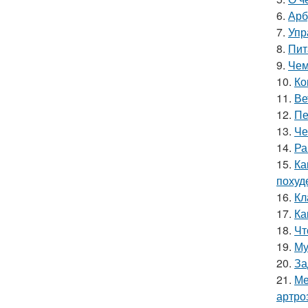
6.
Арб
7.
Упр
8.
Пит
9.
Чем
10.
Ко
11.
Ве
12.
Пе
13.
Че
14.
Ра
15.
Ка
похуд
16.
Кл
17.
Ка
18.
Чт
19.
Му
20.
За
21.
Ме
артро