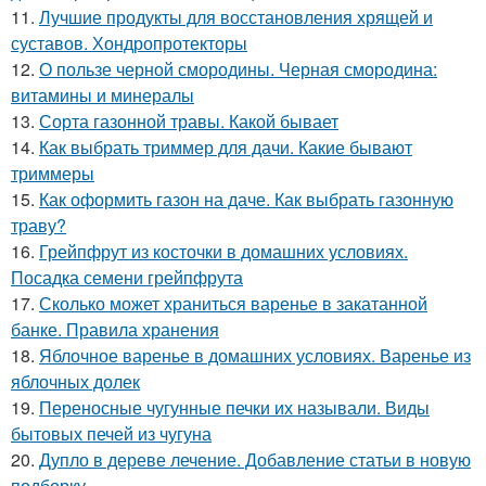
11.
Лучшие продукты для восстановления хрящей и
суставов. Хондропротекторы
12.
О пользе черной смородины. Черная смородина:
витамины и минералы
13.
Сорта газонной травы. Какой бывает
14.
Как выбрать триммер для дачи. Какие бывают
триммеры
15.
Как оформить газон на даче. Как выбрать газонную
траву?
16.
Грейпфрут из косточки в домашних условиях.
Посадка семени грейпфрута
17.
Сколько может храниться варенье в закатанной
банке. Правила хранения
18.
Яблочное варенье в домашних условиях. Варенье из
яблочных долек
19.
Переносные чугунные печки их называли. Виды
бытовых печей из чугуна
20.
Дупло в дереве лечение. Добавление статьи в новую
подборку