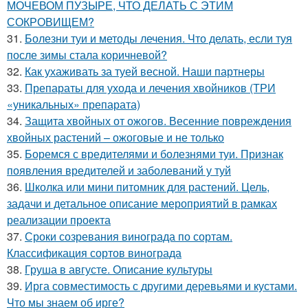
МОЧЕВОМ ПУЗЫРЕ, ЧТО ДЕЛАТЬ С ЭТИМ
СОКРОВИЩЕМ?
31.
Болезни туи и методы лечения. Что делать, если туя
после зимы стала коричневой?
32.
Как ухаживать за туей весной. Наши партнеры
33.
Препараты для ухода и лечения хвойников (ТРИ
«уникальных» препарата)
34.
Защита хвойных от ожогов. Весенние повреждения
хвойных растений – ожоговые и не только
35.
Боремся с вредителями и болезнями туи. Признак
появления вредителей и заболеваний у туй
36.
Школка или мини питомник для растений. Цель,
задачи и детальное описание мероприятий в рамках
реализации проекта
37.
Сроки созревания винограда по сортам.
Классификация сортов винограда
38.
Груша в августе. Описание культуры
39.
Ирга совместимость с другими деревьями и кустами.
Что мы знаем об ирге?