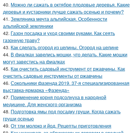
40.
Можно ли сажать в октябре плодовые деревья. Какие
деревья и кустарники лучше сажать осенью и почему?
41.
Земляника мечта альпийская. Особенности
альпийской земляники
42.
Газон посадка и уход своими руками. Как сеять
газонную траву?
43.
Как сделать огород из целины. Огород на целине
44.
В фиалках завелись мошки, что делать. Какие мошки
могут завестись на фиалках
45.
Как очистить садовый инструмент от ржавчины. Как
очистить садовые инструменты от ржавчины
46.
Сокольники фазенда 2019. 37-я специализированная
выставка-ярмарка «Фазенда»
47.
Применение корня подсолнуха в народной
медицине. Для женского организма
48.
Подготовка ямы под посадку груши. Когда сажать
груши осенью
49.
От тли молоко и йод. Рецепты приготовления
50.
Как ухаживать за абрикосовым деревом в средней