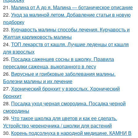
21.
Малина от А до я. Малина — ботаническое описание
22.
Уход за малиной летом. Добавление статьи в новую
подборку
23.
Курчавость малины способы лечения. Курчавость и
Желтая карликовость малины
24.
ТОП лекарств от кашля. Лучшие леденцы от кашля
для взрослых
25.
Посадка саженцев сосны в школку. Правила
пересадки саженца, выкопанного в лесу
26.
Вирусные и грибковые заболевания малины.
Болезни малины и их лечение
27.
Хронический бронхит у взрослых. Хронический
бронхит
28.
Посадка уход черная смородина. Посадка черной
смородины
29.
Что такое школка для цветов и как ее сделать.
Устройство череночника / школки для растений
30.
Корень подсолнуха в народной медицине. КАМНИ В