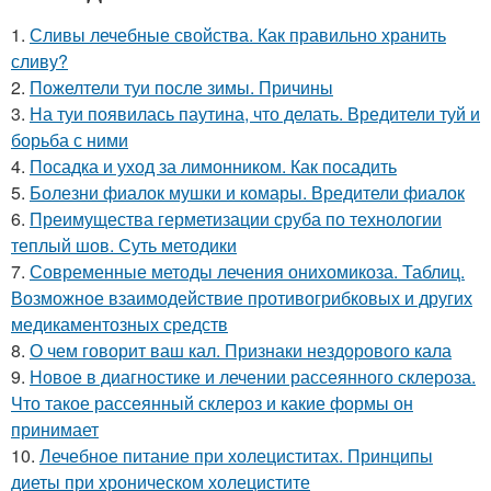
1.
Сливы лечебные свойства. Как правильно хранить
сливу?
2.
Пожелтели туи после зимы. Причины
3.
На туи появилась паутина, что делать. Вредители туй и
борьба с ними
4.
Посадка и уход за лимонником. Как посадить
5.
Болезни фиалок мушки и комары. Вредители фиалок
6.
Преимущества герметизации сруба по технологии
теплый шов. Суть методики
7.
Современные методы лечения онихомикоза. Таблиц.
Возможное взаимодействие противогрибковых и других
медикаментозных средств
8.
О чем говорит ваш кал. Признаки нездорового кала
9.
Новое в диагностике и лечении рассеянного склероза.
Что такое рассеянный склероз и какие формы он
принимает
10.
Лечебное питание при холециститах. Принципы
диеты при хроническом холецистите