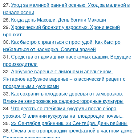
27.
Уход за малиной ранней осенью. Уход за малиной в
начале осени
28.
Когда день Макоши. День богини Макоши
29.
Хронический бронхит у взрослых. Хронический
бронхит
30.
Как быстро справиться с простудой. Как быстро
избавиться от насморка. Советы врачей
31.
Средства от домашних насекомых шашки. Ведущие
производители
32.
Арбузное варенье с лимоном и апельсином.
Янтарное арбузное варенье – классический рецепт с
прозрачными кусочками
33.
Как сохранить плодовые деревья от заморозков.
Влияние заморозков на садово-огородные культуры
34.
Что делать со стеблями кукурузы после сбора
урожая. О влиянии кукурузы на плодородие почвы...
35.
23 Сентября рябинник. 23 Сентября. День рябины
36.
Схема электропроводки трехфазной в частном доме.
Правила распределения