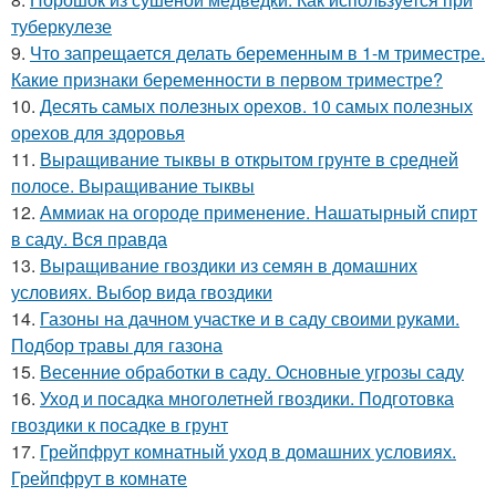
туберкулезе
9.
Что запрещается делать беременным в 1-м триместре.
Какие признаки беременности в первом триместре?
10.
Десять самых полезных орехов. 10 самых полезных
орехов для здоровья
11.
Выращивание тыквы в открытом грунте в средней
полосе. Выращивание тыквы
12.
Аммиак на огороде применение. Нашатырный спирт
в саду. Вся правда
13.
Выращивание гвоздики из семян в домашних
условиях. Выбор вида гвоздики
14.
Газоны на дачном участке и в саду своими руками.
Подбор травы для газона
15.
Весенние обработки в саду. Основные угрозы саду
16.
Уход и посадка многолетней гвоздики. Подготовка
гвоздики к посадке в грунт
17.
Грейпфрут комнатный уход в домашних условиях.
Грейпфрут в комнате