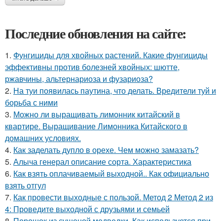
Последние обновления на сайте:
1.
Фунгициды для хвойных растений. Какие фунгициды
эффективны против болезней хвойных: шютте,
ржавчины, альтернариоза и фузариоза?
2.
На туи появилась паутина, что делать. Вредители туй и
борьба с ними
3.
Можно ли выращивать лимонник китайский в
квартире. Выращивание Лимонника Китайского в
домашних условиях.
4.
Как заделать дупло в орехе. Чем можно замазать?
5.
Алыча генерал описание сорта. Характеристика
6.
Как взять оплачиваемый выходной.. Как официально
взять отгул
7.
Как провести выходные с пользой. Метод 2 Метод 2 из
4: Проведите выходной с друзьями и семьей
8.
Порошок из сушеной медведки. Как используется при