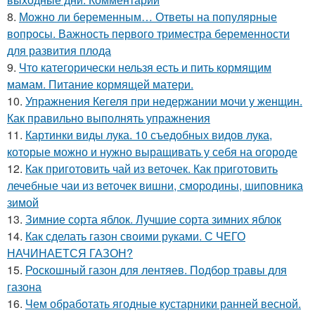
8.
Можно ли беременным… Ответы на популярные
вопросы. Важность первого триместра беременности
для развития плода
9.
Что категорически нельзя есть и пить кормящим
мамам. Питание кормящей матери.
10.
Упражнения Кегеля при недержании мочи у женщин.
Как правильно выполнять упражнения
11.
Картинки виды лука. 10 съедобных видов лука,
которые можно и нужно выращивать у себя на огороде
12.
Как приготовить чай из веточек. Как приготовить
лечебные чаи из веточек вишни, смородины, шиповника
зимой
13.
Зимние сорта яблок. Лучшие сорта зимних яблок
14.
Как сделать газон своими руками. С ЧЕГО
НАЧИНАЕТСЯ ГАЗОН?
15.
Роскошный газон для лентяев. Подбор травы для
газона
16.
Чем обработать ягодные кустарники ранней весной.