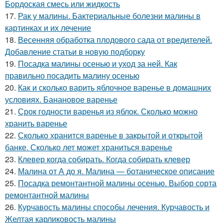
Бордоская смесь или жидкость
17.
Рак у малины. Бактериальные болезни малины в
картинках и их лечение
18.
Весенняя обработка плодового сада от вредителей.
Добавление статьи в новую подборку
19.
Посадка малины осенью и уход за ней. Как
правильно посадить малину осенью
20.
Как и сколько варить яблочное варенье в домашних
условиях. Банановое варенье
21.
Срок годности варенья из яблок. Сколько можно
хранить варенье
22.
Сколько хранится варенье в закрытой и открытой
банке. Сколько лет может храниться варенье
23.
Клевер когда собирать. Когда собирать клевер
24.
Малина от А до я. Малина — ботаническое описание
25.
Посадка ремонтантной малины осенью. Выбор сорта
ремонтантной малины
26.
Курчавость малины способы лечения. Курчавость и
Желтая карликовость малины