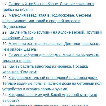
27.
Сажистый грибок на яблоне. Лечение сажистого
грибка на яблоне
28.
Магнолия звездчатая в Подмосковье. Секреты
выращивания магнолий в средней полосе и
Подмосковье
29.
Как лечить гриб трутовик на яблоне весной. Трутовик
на яблоне. Лечим
30.
Можно ли есть щавель осенью. Диетолог рассказал,
чем опасен щавель
31.
Семена чабреца для посадки. Можно ли вырастить
тимьян в горшке
32.
Как вырастить виноград из черенка. Посадка
черенков "Под лом"
33.
Как делается теплый пол водяной в частном доме.
Теплые водяные полы в частном доме на бетонный пол:
устройство и укладка своими руками
34.
Как укрыть на зиму дуб. Какой укрывной материал
выбрать?
35.
Что растет на глинисто каменистой почве. 12