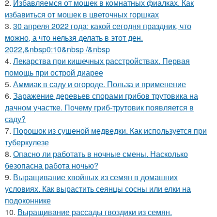
2.
Избавляемся от мошек в комнатных фиалках. Как
избавиться от мошек в цветочных горшках
3.
30 апреля 2022 года: какой сегодня праздник, что
можно, а что нельзя делать в этот ден.
2022,&nbsp0:10&nbsp /&nbsp
4.
Лекарства при кишечных расстройствах. Первая
помощь при острой диарее
5.
Аммиак в саду и огороде. Польза и применение
6.
Заражение деревьев спорами грибов трутовика на
дачном участке. Почему гриб-трутовик появляется в
саду?
7.
Порошок из сушеной медведки. Как используется при
туберкулезе
8.
Опасно ли работать в ночные смены. Насколько
безопасна работа ночью?
9.
Выращивание хвойных из семян в домашних
условиях. Как вырастить сеянцы сосны или елки на
подоконнике
10.
Выращивание рассады гвоздики из семян.