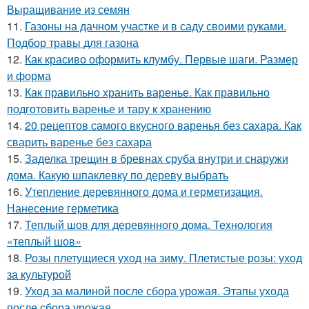
Выращивание из семян
11.
Газоны на дачном участке и в саду своими руками.
Подбор травы для газона
12.
Как красиво оформить клумбу. Первые шаги. Размер
и форма
13.
Как правильно хранить варенье. Как правильно
подготовить варенье и тару к хранению
14.
20 рецептов самого вкусного варенья без сахара. Как
сварить варенье без сахара
15.
Заделка трещин в бревнах сруба внутри и снаружи
дома. Какую шпаклевку по дереву выбрать
16.
Утепление деревянного дома и герметизация.
Нанесение герметика
17.
Теплый шов для деревянного дома. Технология
«теплый шов»
18.
Розы плетущиеся уход на зиму. Плетистые розы: уход
за культурой
19.
Уход за малиной после сбора урожая. Этапы ухода
после сбора урожая