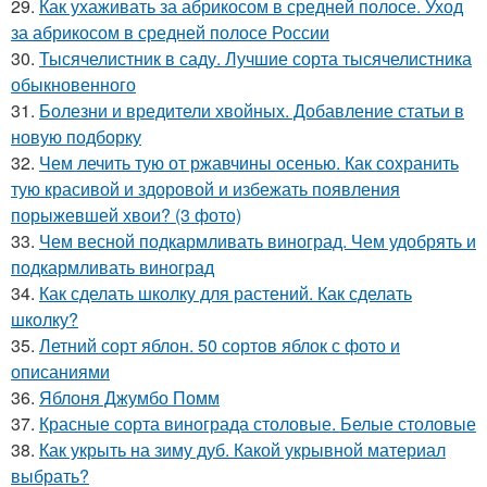
29.
Как ухаживать за абрикосом в средней полосе. Уход
за абрикосом в средней полосе России
30.
Тысячелистник в саду. Лучшие сорта тысячелистника
обыкновенного
31.
Болезни и вредители хвойных. Добавление статьи в
новую подборку
32.
Чем лечить тую от ржавчины осенью. Как сохранить
тую красивой и здоровой и избежать появления
порыжевшей хвои? (3 фото)
33.
Чем весной подкармливать виноград. Чем удобрять и
подкармливать виноград
34.
Как сделать школку для растений. Как сделать
школку?
35.
Летний сорт яблон. 50 сортов яблок с фото и
описаниями
36.
Яблоня Джумбо Помм
37.
Красные сорта винограда столовые. Белые столовые
38.
Как укрыть на зиму дуб. Какой укрывной материал
выбрать?