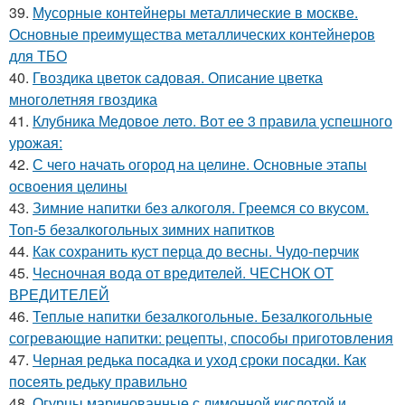
39.
Мусорные контейнеры металлические в москве.
Основные преимущества металлических контейнеров
для ТБО
40.
Гвоздика цветок садовая. Описание цветка
многолетняя гвоздика
41.
Клубника Медовое лето. Вот ее 3 правила успешного
урожая:
42.
С чего начать огород на целине. Основные этапы
освоения целины
43.
Зимние напитки без алкоголя. Греемся со вкусом.
Топ-5 безалкогольных зимних напитков
44.
Как сохранить куст перца до весны. Чудо-перчик
45.
Чесночная вода от вредителей. ЧЕСНОК ОТ
ВРЕДИТЕЛЕЙ
46.
Теплые напитки безалкогольные. Безалкогольные
согревающие напитки: рецепты, способы приготовления
47.
Черная редька посадка и уход сроки посадки. Как
посеять редьку правильно
48.
Огурцы маринованные с лимонной кислотой и