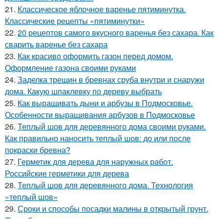
21.
Классическое яблочное варенье пятиминутка.
Классические рецепты «пятиминутки»
22.
20 рецептов самого вкусного варенья без сахара. Как
сварить варенье без сахара
23.
Как красиво оформить газон перед домом.
Оформление газона своими руками
24.
Заделка трещин в бревнах сруба внутри и снаружи
дома. Какую шпаклевку по дереву выбрать
25.
Как выращивать дыни и арбузы в Подмосковье.
Особенности выращивания арбузов в Подмосковье
26.
Теплый шов для деревянного дома своими руками.
Как правильно наносить теплый шов: до или после
покраски бревна?
27.
Герметик для дерева для наружных работ.
Российские герметики для дерева
28.
Теплый шов для деревянного дома. Технология
«теплый шов»
29.
Сроки и способы посадки малины в открытый грунт.