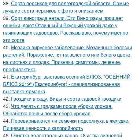
38.
Сорта персиков для волгоградской области. Самые
лучшие сорта персиков с фото и описанием
39.
Сорт винограда натали. Эти Винограды прощает
ошибки, дают Отличный и Вкусный урожай даже у
начинающих садоводов. Рассказываю, почему именно
эти сорта
40.
Мозаика вирусное заболевание. Мозаичные болезни
растений. Поражение, пятна зеленого или белого цвета
на листьях и плодах. Признаки, симптомы, лечение,
профилактика
41.
Екатеринбург выставка осенний БЛЮЗ. "ОСЕННИЙ
БЛЮЗ 2019" (Екатеринбург) - специализированная
выставка-ярмарка
42.
Гвоздики в саду. Виды и сорта садовой гвоздики
43.
Что делать с грядками после уборки урожая.
Обработка почвы после сбора урожая
44.
Перевариваются ли семечки подсолнуха в желудке.
Пищевая ценность и калорийность
45.
Очистка водоотводных канав. Очистка ливневой