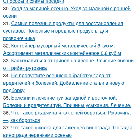
Способы и схемы посадки
30.
Уход за малиной осенью. Уход за малиной с ранней
осени
31.
Самые полезные продукты для восстановления
суставов. Полезные и вредные продукты для
позвоночника
32.
Контейнер мусорный металлический 8 куб м.
Ассортимент металлических контейнеров 0,8 куб.м
33.
Как избавиться от грибов на яблоне. Лечение яблони
от гриба-трутовика
34.
Не пропустите осеннюю обработку сада от
вредителей и болезней. Добавление статьи в новую
подборку
35.
Болезни и лечение туи западной и восточной.
Болезни и вредители туй. Причины усыхания. Лечение.
36.
Что такое ржавчина и как с ней бороться. Ржавчина
—, как бороться
37.
Что такое школка для саженцев винограда. Посадка
винограда черенками осенью