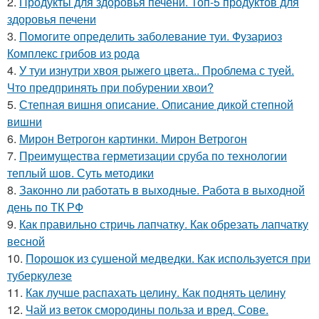
2.
Продукты для здоровья печени. Топ-5 продуктов для
здоровья печени
3.
Помогите определить заболевание туи. Фузариоз
Комплекс грибов из рода
4.
У туи изнутри хвоя рыжего цвета.. Проблема с туей.
Что предпринять при побурении хвои?
5.
Степная вишня описание. Описание дикой степной
вишни
6.
Мирон Ветрогон картинки. Мирон Ветрогон
7.
Преимущества герметизации сруба по технологии
теплый шов. Суть методики
8.
Законно ли работать в выходные. Работа в выходной
день по ТК РФ
9.
Как правильно стричь лапчатку. Как обрезать лапчатку
весной
10.
Порошок из сушеной медведки. Как используется при
туберкулезе
11.
Как лучше распахать целину. Как поднять целину
12.
Чай из веток смородины польза и вред. Сове.