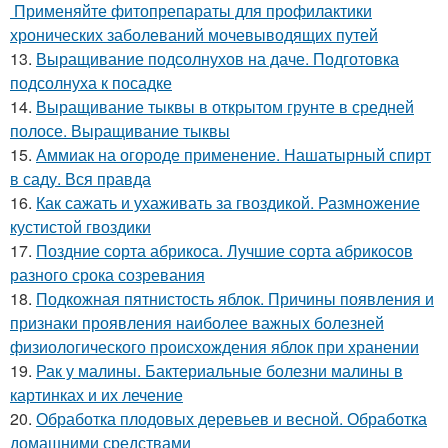
Применяйте фитопрепараты для профилактики
хронических заболеваний мочевыводящих путей
13.
Выращивание подсолнухов на даче. Подготовка
подсолнуха к посадке
14.
Выращивание тыквы в открытом грунте в средней
полосе. Выращивание тыквы
15.
Аммиак на огороде применение. Нашатырный спирт
в саду. Вся правда
16.
Как сажать и ухаживать за гвоздикой. Размножение
кустистой гвоздики
17.
Поздние сорта абрикоса. Лучшие сорта абрикосов
разного срока созревания
18.
Подкожная пятнистость яблок. Причины появления и
признаки проявления наиболее важных болезней
физиологического происхождения яблок при хранении
19.
Рак у малины. Бактериальные болезни малины в
картинках и их лечение
20.
Обработка плодовых деревьев и весной. Обработка
домашними средствами