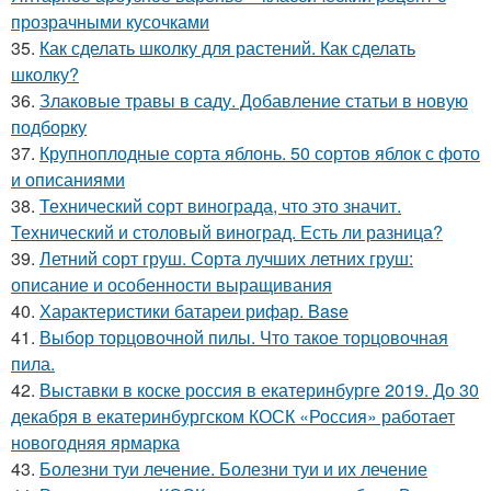
прозрачными кусочками
35.
Как сделать школку для растений. Как сделать
школку?
36.
Злаковые травы в саду. Добавление статьи в новую
подборку
37.
Крупноплодные сорта яблонь. 50 сортов яблок с фото
и описаниями
38.
Технический сорт винограда, что это значит.
Технический и столовый виноград. Есть ли разница?
39.
Летний сорт груш. Сорта лучших летних груш:
описание и особенности выращивания
40.
Характеристики батареи рифар. Base
41.
Выбор торцовочной пилы. Что такое торцовочная
пила.
42.
Выставки в коске россия в екатеринбурге 2019. До 30
декабря в екатеринбургском КОСК «Россия» работает
новогодняя ярмарка
43.
Болезни туи лечение. Болезни туи и их лечение