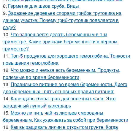
8.
Герметик для швов сруба. Виды
9.
Заражение деревьев спорами грибов трутовика на
дачном участке. Почему гриб-трутовик появляется в
саду?
10.
Что запрещается делать беременным в 1-м
триместре. Какие признаки беременности в первом
триместре?
11.
Топ-5 продуктов для хорошего гемоглобина. Тонкости
повышения гемоглобина
12.
Что можно и нельзя есть беременным. Продукты,
полезные во время беременности
13.
Правильное питание во время беременности. Диета
для беременных - пять основных правил питания:
14.
Календарь сбора трав для полезных чаев. Этот
загадочный лунный календарь
15.
Можно ли пить чай из листьев смородины
беременным. Как ухаживать за собой при беременности
16.
Как выращивать лилии в открытом грунте. Когда