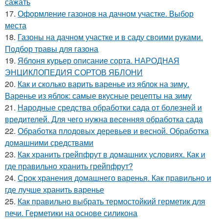
сажать
17.
Оформление газонов на дачном участке. Выбор
места
18.
Газоны на дачном участке и в саду своими руками.
Подбор травы для газона
19.
Яблоня курьер описание сорта. НАРОДНАЯ
ЭНЦИКЛОПЕДИЯ СОРТОВ ЯБЛОНИ
20.
Как и сколько варить варенье из яблок на зиму.
Варенье из яблок: самые вкусные рецепты на зиму
21.
Народные средства обработки сада от болезней и
вредителей. Для чего нужна весенняя обработка сада
22.
Обработка плодовых деревьев и весной. Обработка
домашними средствами
23.
Как хранить грейпфрут в домашних условиях. Как и
где правильно хранить грейпфрут?
24.
Срок хранения домашнего варенья. Как правильно и
где лучше хранить варенье
25.
Как правильно выбрать термостойкий герметик для
печи. Герметики на основе силикона