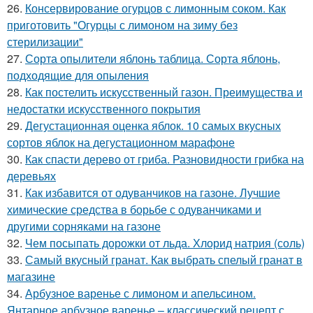
26.
Консервирование огурцов с лимонным соком. Как
приготовить "Огурцы с лимоном на зиму без
стерилизации"
27.
Сорта опылители яблонь таблица. Сорта яблонь,
подходящие для опыления
28.
Как постелить искусственный газон. Преимущества и
недостатки искусственного покрытия
29.
Дегустационная оценка яблок. 10 самых вкусных
сортов яблок на дегустационном марафоне
30.
Как спасти дерево от гриба. Разновидности грибка на
деревьях
31.
Как избавится от одуванчиков на газоне. Лучшие
химические средства в борьбе с одуванчиками и
другими сорняками на газоне
32.
Чем посыпать дорожки от льда. Хлорид натрия (соль)
33.
Самый вкусный гранат. Как выбрать спелый гранат в
магазине
34.
Арбузное варенье с лимоном и апельсином.
Янтарное арбузное варенье – классический рецепт с