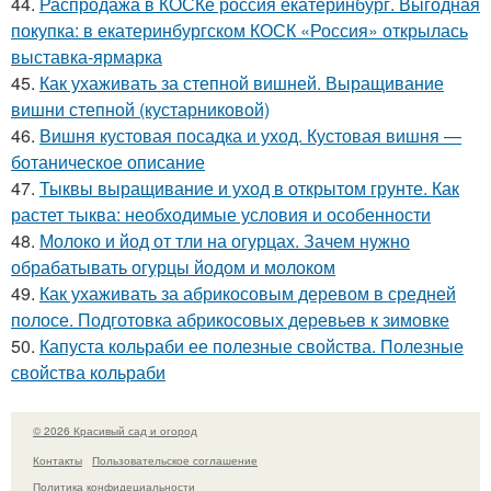
44.
Распродажа в КОСКе россия екатеринбург. Выгодная
покупка: в екатеринбургском КОСК «Россия» открылась
выставка-ярмарка
45.
Как ухаживать за степной вишней. Выращивание
вишни степной (кустарниковой)
46.
Вишня кустовая посадка и уход. Кустовая вишня —
ботаническое описание
47.
Тыквы выращивание и уход в открытом грунте. Как
растет тыква: необходимые условия и особенности
48.
Молоко и йод от тли на огурцах. Зачем нужно
обрабатывать огурцы йодом и молоком
49.
Как ухаживать за абрикосовым деревом в средней
полосе. Подготовка абрикосовых деревьев к зимовке
50.
Капуста кольраби ее полезные свойства. Полезные
свойства кольраби
© 2026 Красивый сад и огород
Контакты
Пользовательское соглашение
Политика конфидециальности