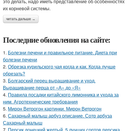
это делать, надо иметь представление об особенностях
их корневой системы.
читать дальше →
Последние обновления на сайте:
1.
Болезни печени и правильное питание. Диета при
болезни печени
2.
Обрезка курильского чая когда и как. Когда лучше
обрезать?
3.
Болгарский перец выращивание и уход.
Выращивание перца от «А» до «Я»
4.
Правила посадки китайского лимонника и ухода за
ним. Агротехнические требования
5.
Мирон Ветрогон картинки. Мирон Ветрогон
6.
Сахарный малыш арбуз описание. Сотр арбуза
Сахарный малыш
7.
Персик донецкий желтый. 5 лучших сортов персика