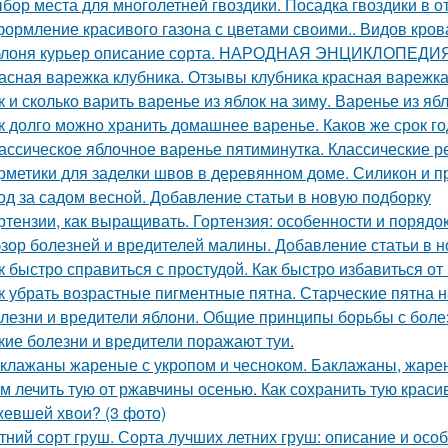
бор места для многолетней гвоздики. Посадка гвоздики в о
ормление красивого газона с цветами своими.. Видов кров
лоня курьер описание сорта. НАРОДНАЯ ЭНЦИКЛОПЕД
асная варежка клубника. Отзывы клубника красная варежк
к и сколько варить варенье из яблок на зиму. Варенье из я
к долго можно хранить домашнее варенье. Каков же срок г
ассическое яблочное варенье пятиминутка. Классические 
рметики для заделки швов в деревянном доме. Силикон и п
од за садом весной. Добавление статьи в новую подборку
ртензии, как выращивать. Гортензия: особенности и порядо
зор болезней и вредителей малины. Добавление статьи в 
к быстро справиться с простудой. Как быстро избавиться о
к убрать возрастные пигментные пятна. Старческие пятна н
лезни и вредители яблони. Общие принципы борьбы с боле
кие болезни и вредители поражают туи.
клажаны жареные с укропом и чесноком. Баклажаны, жаре
м лечить тую от ржавчины осенью. Как сохранить тую краси
евшей хвои? (3 фото)
тний сорт груш. Сорта лучших летних груш: описание и ос