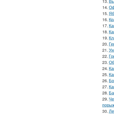
13.
Вы
14.
Оф
15.
Яб
16.
Кр
17.
Ка
18.
Ка
19.
Кл
20.
Ге
21.
Ух
22.
Го
23.
Об
24.
Ка
25.
Ка
26.
Бо
27.
Ка
28.
Ба
29.
Че
порыж
30.
Ле