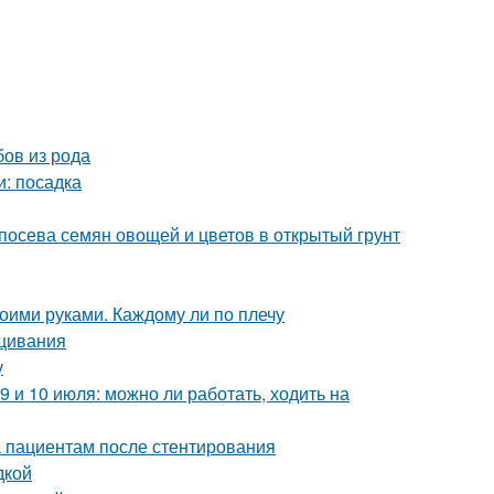
бов из рода
и: посадка
 посева семян овощей и цветов в открытый грунт
оими руками. Каждому ли по плечу
ащивания
у
9 и 10 июля: можно ли работать, ходить на
а пациентам после стентирования
дкой