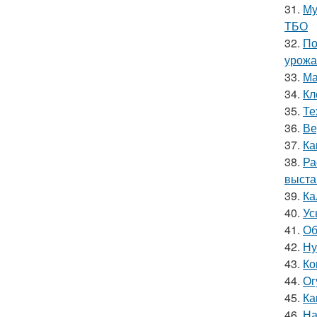
31.
Му
ТБО
32.
По
урожа
33.
Ма
34.
Кл
35.
Те
36.
Ве
37.
Ка
38.
Ра
выста
39.
Ка
40.
Ус
41.
Об
42.
Ну
43.
Ко
44.
Ог
45.
Ка
46.
На