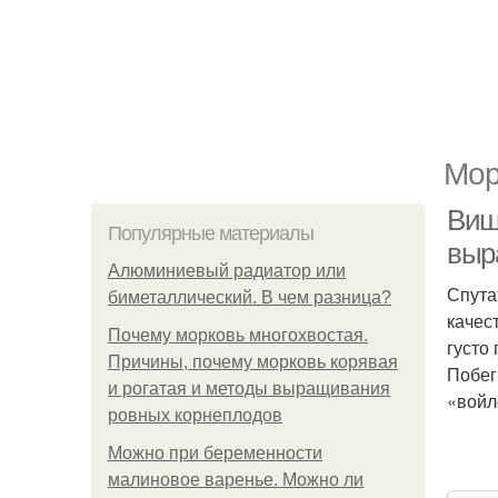
Мор
Виш
Популярные материалы
выр
Алюминиевый радиатор или
Спута
биметаллический. В чем разница?
качес
Почему морковь многохвостая.
густо
Причины, почему морковь корявая
Побег
и рогатая и методы выращивания
«войл
ровных корнеплодов
Можно при беременности
малиновое варенье. Можно ли