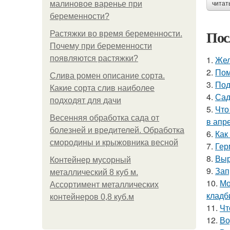
малиновое варенье при
читат
беременности?
Пос
Растяжки во время беременности.
Почему при беременности
появляются растяжки?
1.
Жел
2.
Пом
Слива ромен описание сорта.
3.
Под
Какие сорта слив наиболее
4.
Сад
подходят для дачи
5.
Что
Весенняя обработка сада от
в апр
болезней и вредителей. Обработка
6.
Как
смородины и крыжовника весной
7.
Гер
8.
Выр
Контейнер мусорный
9.
Зап
металлический 8 куб м.
10.
Мо
Ассортимент металлических
кладб
контейнеров 0,8 куб.м
11.
Чт
12.
Во