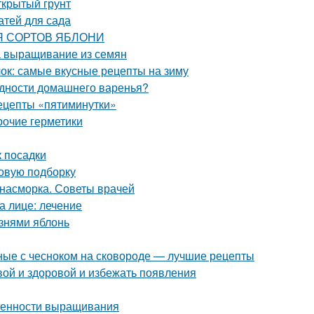
ткрытый грунт
атей для сада
ИЯ СОРТОВ ЯБЛОНИ
а выращивание из семян
блок: самые вкусные рецепты на зиму
одности домашнего варенья?
рецепты «пятиминутки»
рочие герметики
к посадки
новую подборку
т насморка. Советы врачей
а лице: лечение
знями яблонь
ные с чесноком на сковороде — лучшие рецепты
вой и здоровой и избежать появления
обенности выращивания