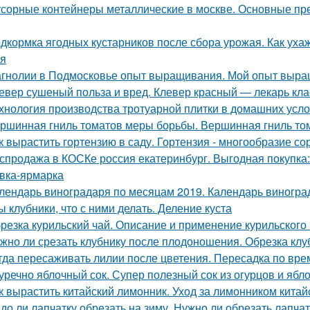
сорные контейнеры металлические в москве. Основные пр
дкормка ягодных кустарников после сбора урожая. Как уха
я
гнолии в Подмосковье опыт выращивания. Мой опыт выра
евер сушеный польза и вред. Клевер красный — лекарь кла
хнология производства тротуарной плитки в домашних усло
ршинная гниль томатов меры борьбы. Вершинная гниль том
к вырастить гортензию в саду. Гортензия - многообразие со
спродажа в КОСКе россия екатеринбург. Выгодная покупка
вка-ярмарка
лендарь виноградаря по месяцам 2019. Календарь виноград
ы клубники, что с ними делать. Деление куста
резка курильский чай. Описание и применение курильского
жно ли срезать клубнику после плодоношения. Обрезка клу
гда пересаживать лилии после цветения. Пересадка по вре
уречно яблочный сок. Супер полезный сок из огурцов и ябл
к вырастить китайский лимонник. Уход за лимонником китай
до ли лапчатку обрезать на зиму. Нужно ли обрезать лапчат