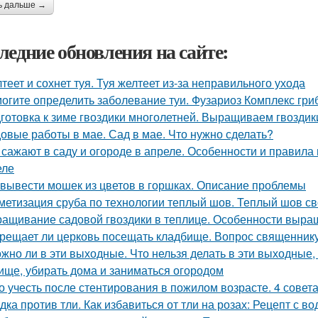
ь дальше →
ледние обновления на сайте:
теет и сохнет туя. Туя желтеет из-за неправильного ухода
огите определить заболевание туи. Фузариоз Комплекс гри
готовка к зиме гвоздики многолетней. Выращиваем гвоздик
овые работы в мае. Сад в мае. Что нужно сделать?
 сажают в саду и огороде в апреле. Особенности и правила
еле
 вывести мошек из цветов в горшках. Описание проблемы
метизация сруба по технологии теплый шов. Теплый шов св
ащивание садовой гвоздики в теплице. Особенности выр
рещает ли церковь посещать кладбище. Вопрос священник
жно ли в эти выходные. Что нельзя делать в эти выходные, 
ище, убирать дома и заниматься огородом
о учесть после стентирования в пожилом возрасте. 4 совет
дка против тли. Как избавиться от тли на розах: Рецепт с во