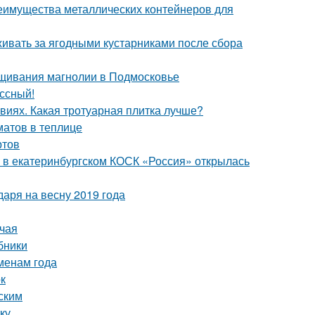
еимущества металлических контейнеров для
живать за ягодными кустарниками после сбора
щивания магнолии в Подмосковье
ссный!
виях. Какая тротуарная плитка лучше?
атов в теплице
ртов
: в екатеринбургском КОСК «Россия» открылась
аря на весну 2019 года
 чая
бники
менам года
ок
ским
ку