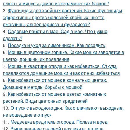
плюсы и минусы домов из керамических блоков?
3.
Фунгициды для хвойных растений. Какие фунгициды
эффективны против болезней хвойных: шютте,
ржавчины, альтернариоза и фузариоза?
4.
Садовые работы в мае. Сад в мае. Что нужно
сделать?
5.
Посадка и уход за лимонником. Как посадить
6.
Мошки в цветочном горшке. Какие мошки заводятся в
цветах, причины их появления
7.
Мошки в квартире откуда и как избавиться. Откуда
появляются домашние мошки и как от них избавиться
8.
Как избавиться от мошек в комнатных цветах.
Домашние методы борьбы с мошкой
9.
Как избавиться от мошек в цветах комнатных
растений. Виды цветочных вредителей
10.
Отпуск с выходного дня. Как оплачивают выходные,
не вошедшие в отпуск
11.
Медведка вредитель огорода. Польза и вред
12.
Выращивание садовой гвоздики в теплице.