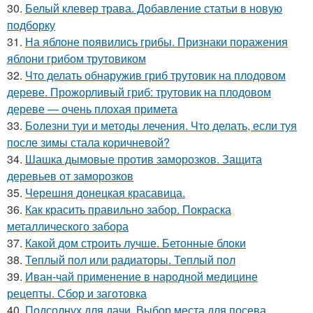
30.
Белый клевер трава. Добавление статьи в новую
подборку
31.
На яблоне появились грибы. Признаки поражения
яблони грибом трутовиком
32.
Что делать обнаружив гриб трутовик на плодовом
дереве. Прожорливый гриб: трутовик на плодовом
дереве — очень плохая примета
33.
Болезни туи и методы лечения. Что делать, если туя
после зимы стала коричневой?
34.
Шашка дымовые против заморозков. Защита
деревьев от заморозков
35.
Черешня донецкая красавица.
36.
Как красить правильно забор. Покраска
металлического забора
37.
Какой дом строить лучше. Бетонные блоки
38.
Теплый пол или радиаторы. Теплый пол
39.
Иван-чай применение в народной медицине
рецепты. Сбор и заготовка
40.
Подсолнух для дачи. Выбор места для посева