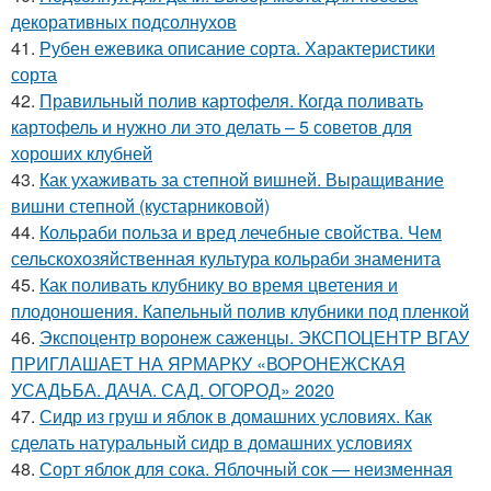
декоративных подсолнухов
41.
Рубен ежевика описание сорта. Характеристики
сорта
42.
Правильный полив картофеля. Когда поливать
картофель и нужно ли это делать – 5 советов для
хороших клубней
43.
Как ухаживать за степной вишней. Выращивание
вишни степной (кустарниковой)
44.
Кольраби польза и вред лечебные свойства. Чем
сельскохозяйственная культура кольраби знаменита
45.
Как поливать клубнику во время цветения и
плодоношения. Капельный полив клубники под пленкой
46.
Экспоцентр воронеж саженцы. ЭКСПОЦЕНТР ВГАУ
ПРИГЛАШАЕТ НА ЯРМАРКУ «ВОРОНЕЖСКАЯ
УСАДЬБА. ДАЧА. САД. ОГОРОД» 2020
47.
Сидр из груш и яблок в домашних условиях. Как
сделать натуральный сидр в домашних условиях
48.
Сорт яблок для сока. Яблочный сок — неизменная