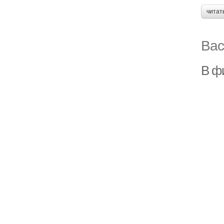
читат
Вас
В ф