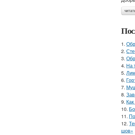
читат
Пос
1.
Обр
2.
Сте
3.
Обр
4.
На 
5.
Лим
6.
Гор
7.
Муш
8.
Зав
9.
Как
10.
Бо
11.
По
12.
Те
шов»