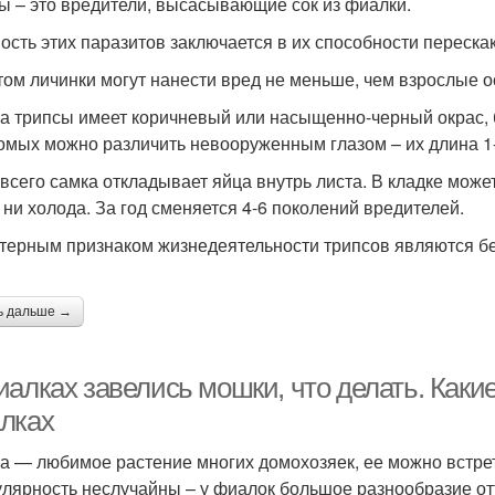
ы – это вредители, высасывающие сок из фиалки.
ость этих паразитов заключается в их способности перескак
том личинки могут нанести вред не меньше, чем взрослые о
а трипсы имеет коричневый или насыщенно-черный окрас, 
омых можно различить невооруженным глазом – их длина 1
всего самка откладывает яйца внутрь листа. В кладке может
 ни холода. За год сменяется 4-6 поколений вредителей.
терным признаком жизнедеятельности трипсов являются бел
ь дальше →
иалках завелись мошки, что делать. Каки
лках
а — любимое растение многих домохозяек, ее можно встрети
улярность неслучайны – у фиалок большое разнообразие отт