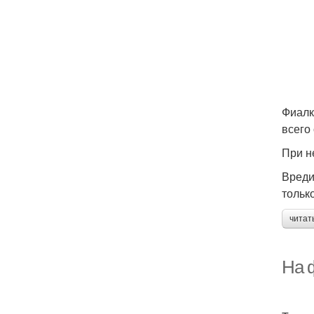
Фиалк
всего
При н
Вреди
тольк
читат
На 