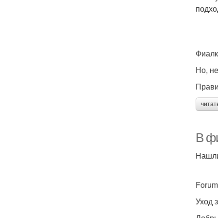
подхо
Фиалк
Но, н
Прави
читат
В ф
Нашли
Forum
Уход 
Добры