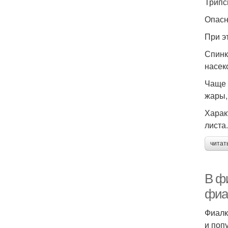
Трипс
Опасн
При э
Спинк
насек
Чаще 
жары,
Харак
листа.
читат
В ф
фиа
Фиалк
и поп