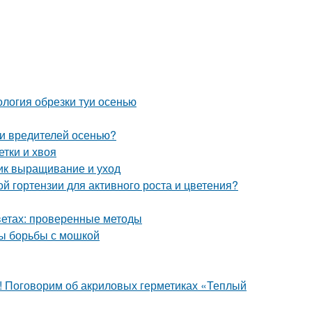
ология обрезки туи осенью
 и вредителей осенью?
етки и хвоя
ник выращивание и уход
й гортензии для активного роста и цветения?
цветах: проверенные методы
ды борьбы с мошкой
я! Поговорим об акриловых герметиках «Теплый