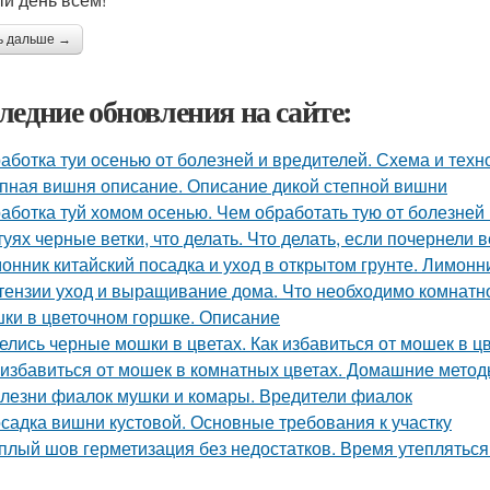
ь дальше →
ледние обновления на сайте:
аботка туи осенью от болезней и вредителей. Схема и техн
пная вишня описание. Описание дикой степной вишни
аботка туй хомом осенью. Чем обработать тую от болезней
туях черные ветки, что делать. Что делать, если почернели в
онник китайский посадка и уход в открытом грунте. Лимон
тензии уход и выращивание дома. Что необходимо комнатно
ки в цветочном горшке. Описание
елись черные мошки в цветах. Как избавиться от мошек в 
 избавиться от мошек в комнатных цветах. Домашние мето
лезни фиалок мушки и комары. Вредители фиалок
садка вишни кустовой. Основные требования к участку
плый шов герметизация без недостатков. Время утеплятьс