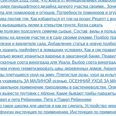
 идеи ландшафтного дизайна дачного участка своими.. Зон
ла для помидоров и огурцов. Потребности помидоров и огу
дка против тли. Как избавиться от тли на розах: Рецепт с во
к выращивать лилии в открытом грунте. Когда сажать
м полезен подсолнух семечки сырые. Состав, виды и польз
зоны на дачном участке и в саду своими руками. Подбор тр
лезни и вредители сада. Добавление статьи в новую подбо
к хранить грейпфрут в домашних условиях. Как и где прави
олько может храниться варенье в закатанной банке. Прави
скатные сорта винограда для Урала. Выбор сорта виногра
чем нужно герметизировать швы деревянных домов. Акри
зы плетущиеся уход на зиму. Плетистые розы: уход за культ
к ухаживать ЗА МАЛИНОЙ осенью. ОСЕННИЙ УХОД ЗА М
авильное применение триходермы в растениеводстве. Оп
к вывести трутовик с яблони. Какие бывают грибы-паразит
вел и петр Рябинники. Петр и Павел Рябинники
о такое школка для цветов и как ее сделать. Устройство чер
фунгин инструкция по применению. Инструкция по прим