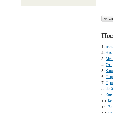
читат
Пос
1.
Без
2.
Что
3.
Мет
4.
Отп
5.
Как
6.
Пор
7.
Про
8.
Чай
9.
Как
10.
Ка
11.
За
12.
11