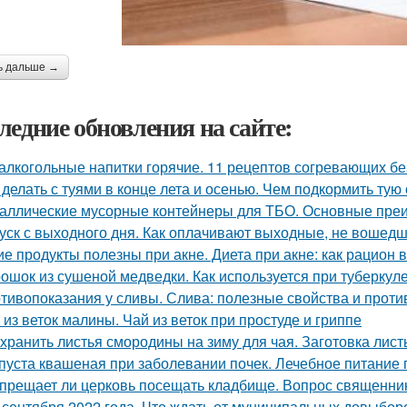
ь дальше →
ледние обновления на сайте:
алкогольные напитки горячие. 11 рецептов согревающих бе
 делать с туями в конце лета и осенью. Чем подкормить тую
аллические мусорные контейнеры для ТБО. Основные пре
уск с выходного дня. Как оплачивают выходные, не вошедш
ие продукты полезны при акне. Диета при акне: как рацион 
ошок из сушеной медведки. Как используется при туберкул
тивопоказания у сливы. Слива: полезные свойства и прот
 из веток малины. Чай из веток при простуде и гриппе
 хранить листья смородины на зиму для чая. Заготовка лис
пуста квашеная при заболевании почек. Лечебное питание
прещает ли церковь посещать кладбище. Вопрос священни
 сентября 2022 года. Что ждать от муниципальных довыборо