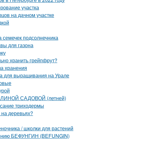
ирование участка
рцов на дачном участке
дкой
а семечек подсолнечника
авы для газона
рку
льно хранить грейпфрут?
ла хранения
да для выращивания на Урале
ловые
урой
АЛИНОЙ САДОВОЙ (летней)
исание триходермы
ы на деревьях?
еночника / школки для растений
енению БЕФУНГИН (BEFUNGIN)