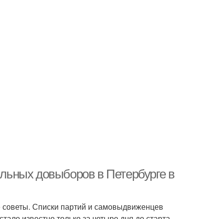
пальных довыборов в Петербурге в
е советы. Списки партий и самовыдвиженцев
стало известно только за четыре дня до старта