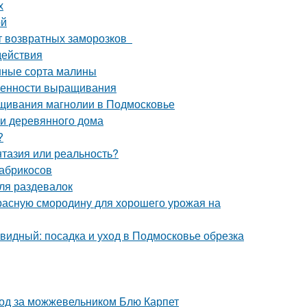
х
ой
от возвратных заморозков
действия
нные сорта малины
обенности выращивания
щивания магнолии в Подмосковье
и деревянного дома
?
нтазия или реальность?
 абрикосов
ля раздевалок
красную смородину для хорошего урожая на
идный: посадка и уход в Подмосковье обрезка
ход за можжевельником Блю Карпет