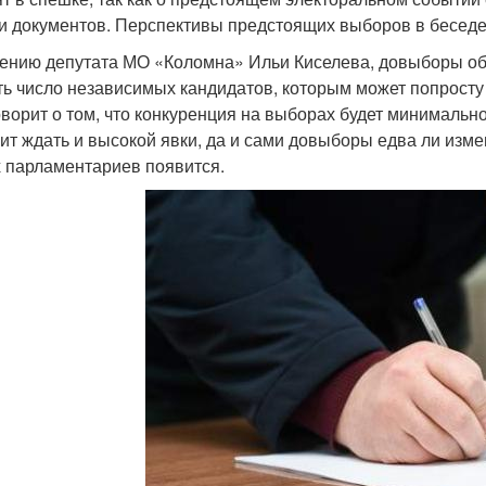
и документов. Перспективы предстоящих выборов в бесед
ению депутата МО «Коломна» Ильи Киселева, довыборы объ
ть число независимых кандидатов, которым может попросту 
оворит о том, что конкуренция на выборах будет минимальной,
оит ждать и высокой явки, да и сами довыборы едва ли из
 парламентариев появится.