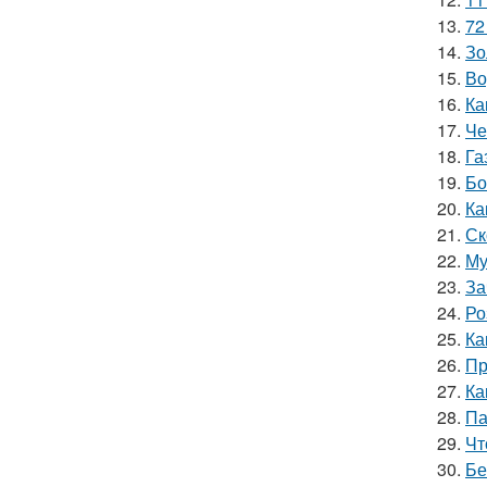
13.
72
14.
Зо
15.
Во
16.
Ка
17.
Че
18.
Га
19.
Бо
20.
Ка
21.
Ск
22.
Му
23.
За
24.
Ро
25.
Ка
26.
Пр
27.
Ка
28.
Па
29.
Чт
30.
Бе