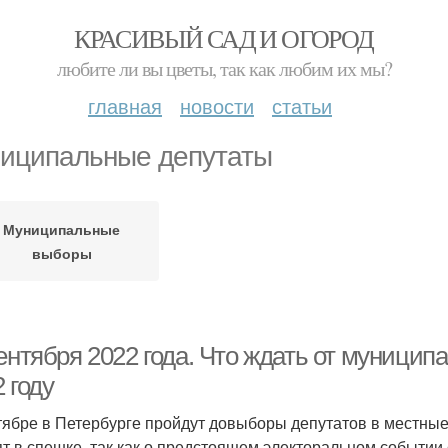
КРАСИВЫЙ САД И ОГОРОД
любите ли вы цветы, так как любим их мы?
главная
новости
статьи
иципальные депутаты
Муниципальные
выборы
ентября 2022 года. Что ждать от муници
 году
тябре в Петербурге пройдут довыборы депутатов в местны
ят в спешке, так как о предстоящем электоральном событии 