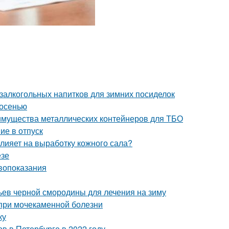
залкогольных напитков для зимних посиделок
 осенью
имущества металлических контейнеров для ТБО
ие в отпуск
влияет на выработку кожного сала?
езе
ивопоказания
тьев черной смородины для лечения на зиму
 при мочекаменной болезни
ку
в в Петербурге в 2022 году