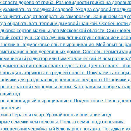
к спасти дерево от гриба. Разновидности грибка на деревья
к ухаживать за гвоздикой садовой. Уход за садовой гвоздик
к защитить сад от возвратных заморозков. Защищаем сад 
гда обрабатывать теплицу дымовой шашкой. Особенности 
дборка сортов малины для Московской области. Обыкнове
тний сорт груш. Сорта лучших летних груш: описание и ос
гнолии в Подмосковье опыт выращивания. Мой опыт выра
рметизация швов деревянных домов. Способы герметизаци
юминиевый радиатор или биметаллический. В чем разница
ндамент на винтовых сваях недостатки. Дом на сваях – фа
к посадить абрикосы в средней полосе. Покупаем саженцы
афчики для раздевалок деревянные недорого. Шкафчики д
резка красной смородины летом. Как правильно обрезать 
ющий год
он древовидный выращивание в Подмосковье. Пион древов
 цветения
лина Геракл и гусар. Урожайность и описание ягод
рые семечки чем полезны. Польза семян подсолнечника
жжевельник чешуйчатый Блю-карпет посадка. Посадка и у