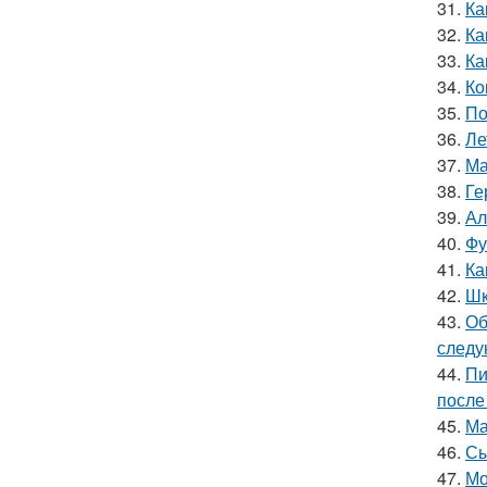
31.
Ка
32.
Ка
33.
Ка
34.
Ко
35.
По
36.
Ле
37.
Ма
38.
Ге
39.
Ал
40.
Фу
41.
Ка
42.
Шк
43.
Об
следу
44.
Пи
после
45.
Ма
46.
Сы
47.
Мо