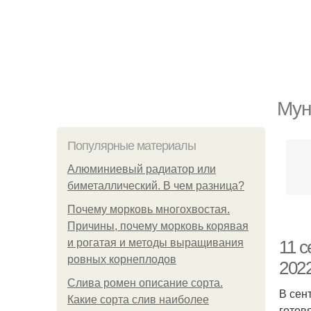
Мун
Популярные материалы
Алюминиевый радиатор или
биметаллический. В чем разница?
Почему морковь многохвостая.
Причины, почему морковь корявая
и рогатая и методы выращивания
11 с
ровных корнеплодов
2022
Слива ромен описание сорта.
В сен
Какие сорта слив наиболее
готов