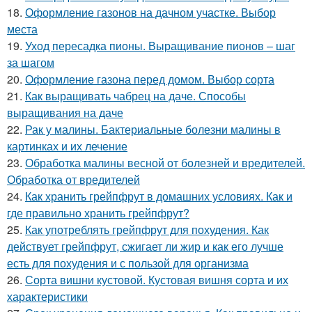
18.
Оформление газонов на дачном участке. Выбор
места
19.
Уход пересадка пионы. Выращивание пионов – шаг
за шагом
20.
Оформление газона перед домом. Выбор сорта
21.
Как выращивать чабрец на даче. Способы
выращивания на даче
22.
Рак у малины. Бактериальные болезни малины в
картинках и их лечение
23.
Обработка малины весной от болезней и вредителей.
Обработка от вредителей
24.
Как хранить грейпфрут в домашних условиях. Как и
где правильно хранить грейпфрут?
25.
Как употреблять грейпфрут для похудения. Как
действует грейпфрут, сжигает ли жир и как его лучше
есть для похудения и с пользой для организма
26.
Сорта вишни кустовой. Кустовая вишня сорта и их
характеристики