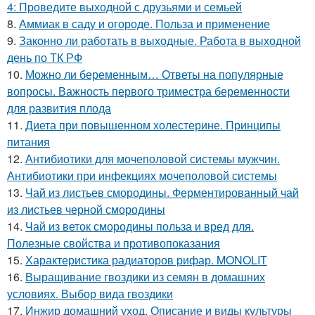
4: Проведите выходной с друзьями и семьей
8.
Аммиак в саду и огороде. Польза и применение
9.
Законно ли работать в выходные. Работа в выходной
день по ТК РФ
10.
Можно ли беременным… Ответы на популярные
вопросы. Важность первого триместра беременности
для развития плода
11.
Диета при повышенном холестерине. Принципы
питания
12.
Антибиотики для мочеполовой системы мужчин.
Антибиотики при инфекциях мочеполовой системы
13.
Чай из листьев смородины. Ферментированный чай
из листьев черной смородины
14.
Чай из веток смородины польза и вред для.
Полезные свойства и противопоказания
15.
Характеристика радиаторов рифар. MONOLIT
16.
Выращивание гвоздики из семян в домашних
условиях. Выбор вида гвоздики
17.
Инжир домашний уход. Описание и виды культуры