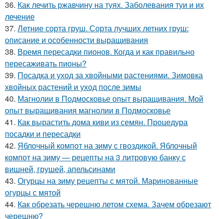
36.
Как лечить ржавчину на туях. Заболевания туи и их
лечение
37.
Летние сорта груш. Сорта лучших летних груш:
описание и особенности выращивания
38.
Время пересадки пионов. Когда и как правильно
пересаживать пионы?
39.
Посадка и уход за хвойными растениями. Зимовка
хвойных растений и уход после зимы
40.
Магнолии в Подмосковье опыт выращивания. Мой
опыт выращивания магнолии в Подмосковье
41.
Как вырастить дома киви из семян. Процедура
посадки и пересадки
42.
Яблочный компот на зиму с гвоздикой. Яблочный
компот на зиму — рецепты на 3 литровую банку с
вишней, грушей, апельсинами
43.
Огурцы на зиму рецепты с мятой. Маринованные
огурцы с мятой
44.
Как обрезать черешню летом схема. Зачем обрезают
черешню?