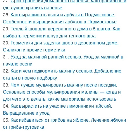
27.
Срок хранения домашнего варенья. Как правильно и
где лучше хранить варенье
28.
Как выращивать дыни и арбузы в Подмосковье.
Особенности выращивания арбузов в Подмосковье
29.
Теплый шов для деревянного дома в 5 шагов. Как
выбрать герметик и шнур для теплого шва
30.
Герметики для заделки швов в деревянном доме.
Силикон и прочие герметики
31.
Уход за малиной ранней осенью. Уход за малиной в
начале осени
32.
Как и чем подкормить малину осенью. Добавление
статьи в новую подборку
33.
Чем лучше мульчировать малину после посадки.
Основные способы мульчирования малины — когда и
для чего это делать, какие материалы использовать
34.
Как вырастить на участке лимонник китайский.
Выращивание и уход
35.
Как избавиться от грибов на яблоне. Лечение яблони
от гриба-трутовика